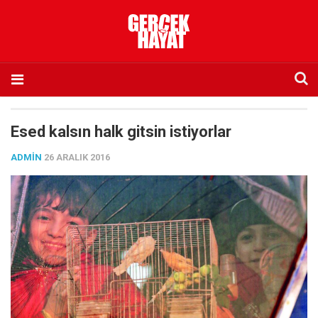
Anasayfa
Esed kalsın halk gitsin istiyorlar
Hakkımızda
ADMIN
26 ARALIK 2016
Künye
İletişim
Abone olmak istiyorum
Satış noktası listesi
Eksik sayıların temini
Sosyal Medya
Twitter