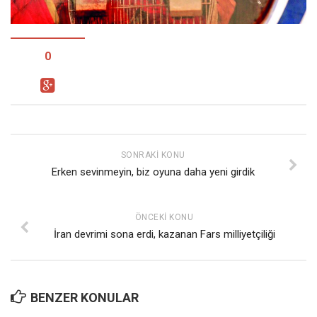
Facebook
Instagram
YouTube
0
Editörden
Yazarlar
Kemal Özer
Mahmut Toptaş
SONRAKI KONU
Erken sevinmeyin, biz oyuna daha yeni girdik
Yvonne Ridley
Barış Tarımcıoğlu
ÖNCEKI KONU
Ömer Kayani
İran devrimi sona erdi, kazanan Fars milliyetçiliği
Yusuf Armağan
Hasanali Yıldırım
Leyla Şerif Emin
BENZER KONULAR
Selçuk Türkyılmaz