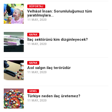
Amerika
RÖPORTAJ
Avustralya
Velhâsıl İnsan: Sorumluluğumuz tüm
yaratılmışlara…
Tarih
11 MAY, 2020
Düşünce
Dosyalar
KAPAK
İlaç sektörünü kim dizginleyecek?
11 MAY, 2020
KAPAK
Asıl salgın ilaç terörüdür
11 MAY, 2020
GENEL
Türkiye neden ilaç üretemez?
11 MAY, 2020