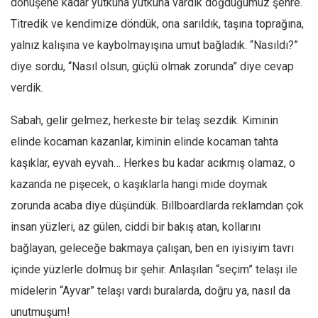
dönüşene kadar yutkuna yutkuna vardık doğduğumuz şehre.
Amerika
Titredik ve kendimize döndük, ona sarıldık, taşına toprağına,
Avustralya
yalnız kalışına ve kaybolmayışına umut bağladık. “Nasıldı?”
Tarih
diye sordu, “Nasıl olsun, güçlü olmak zorunda” diye cevap
Düşünce
verdik.
Dosyalar
Sabah, gelir gelmez, herkeste bir telaş sezdik. Kiminin
elinde kocaman kazanlar, kiminin elinde kocaman tahta
kaşıklar, eyvah eyvah… Herkes bu kadar acıkmış olamaz, o
kazanda ne pişecek, o kaşıklarla hangi mide doymak
zorunda acaba diye düşündük. Billboardlarda reklamdan çok
insan yüzleri, az gülen, ciddi bir bakış atan, kollarını
bağlayan, geleceğe bakmaya çalışan, ben en iyisiyim tavrı
içinde yüzlerle dolmuş bir şehir. Anlaşılan “seçim” telaşı ile
midelerin “Ayvar” telaşı vardı buralarda, doğru ya, nasıl da
unutmuşum!