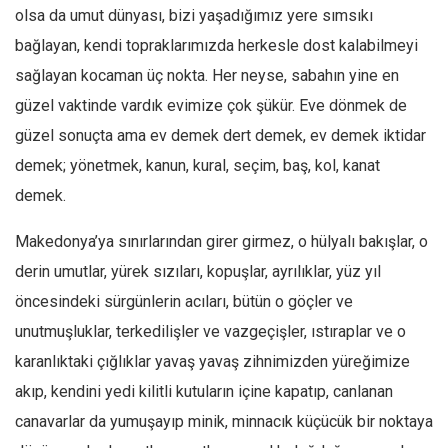
olsa da umut dünyası, bizi yaşadığımız yere sımsıkı
Ekonomi
bağlayan, kendi topraklarımızda herkesle dost kalabilmeyi
Spor
sağlayan kocaman üç nokta. Her neyse, sabahın yine en
Manzara
güzel vaktinde vardık evimize çok şükür. Eve dönmek de
Sağlık
güzel sonuçta ama ev demek dert demek, ev demek iktidar
Gıda-Beslenme
demek; yönetmek, kanun, kural, seçim, baş, kol, kanat
Hayat
demek.
Türkiye
Makedonya’ya sınırlarından girer girmez, o hülyalı bakışlar, o
Siyaset
derin umutlar, yürek sızıları, kopuşlar, ayrılıklar, yüz yıl
Dünya
öncesindeki sürgünlerin acıları, bütün o göçler ve
Avrupa
unutmuşluklar, terkedilişler ve vazgeçişler, ıstıraplar ve o
Asya
karanlıktaki çığlıklar yavaş yavaş zihnimizden yüreğimize
Afrika
akıp, kendini yedi kilitli kutuların içine kapatıp, canlanan
İslam Dünyası
canavarlar da yumuşayıp minik, minnacık küçücük bir noktaya