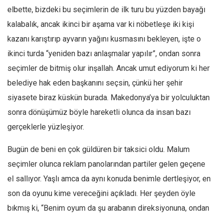
elbette, bizdeki bu seçimlerin de ilk turu bu yüzden bayağı
kalabalık, ancak ikinci bir aşama var ki nöbetleşe iki kişi
kazanı karıştırıp ayvarın yağını kusmasını bekleyen, işte o
ikinci turda “yeniden bazı anlaşmalar yapılır”, ondan sonra
seçimler de bitmiş olur inşallah. Ancak umut ediyorum ki her
belediye hak eden başkanını seçsin, çünkü her şehir
siyasete biraz küskün burada. Makedonya’ya bir yolculuktan
sonra dönüşümüz böyle hareketli olunca da insan bazı
gerçeklerle yüzleşiyor.
Bugün de beni en çok güldüren bir taksici oldu. Malum
seçimler olunca reklam panolarından partiler gelen geçene
el sallıyor. Yaşlı amca da aynı konuda benimle dertleşiyor, en
son da oyunu kime vereceğini açıkladı. Her şeyden öyle
bıkmış ki, “Benim oyum da şu arabanın direksiyonuna, ondan