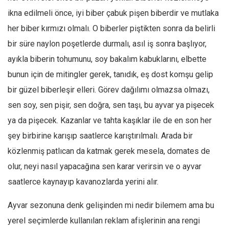
ikna edilmeli önce, iyi biber çabuk pişen biberdir ve mutlaka
her biber kırmızı olmalı. O biberler piştikten sonra da belirli
bir süre naylon poşetlerde durmalı, asıl iş sonra başlıyor,
ayıkla biberin tohumunu, soy bakalım kabuklarını, elbette
bunun için de mitingler gerek, tanıdık, eş dost komşu gelip
bir güzel biberleşir elleri. Görev dağılımı olmazsa olmazı,
sen soy, sen pişir, sen doğra, sen taşı, bu ayvar ya pişecek
ya da pişecek. Kazanlar ve tahta kaşıklar ile de en son her
şey birbirine karışıp saatlerce karıştırılmalı. Arada bir
közlenmiş patlıcan da katmak gerek mesela, domates de
olur, neyi nasıl yapacağına sen karar verirsin ve o ayvar
saatlerce kaynayıp kavanozlarda yerini alır.
Ayvar sezonuna denk gelişinden mi nedir bilemem ama bu
yerel seçimlerde kullanılan reklam afişlerinin ana rengi