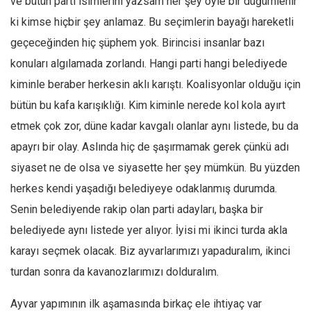
ve bütün parti isimlerini yazsam her şey öyle bir düğümlenir
ki kimse hiçbir şey anlamaz. Bu seçimlerin bayağı hareketli
geçeceğinden hiç şüphem yok. Birincisi insanlar bazı
konuları algılamada zorlandı. Hangi parti hangi belediyede
kiminle beraber herkesin aklı karıştı. Koalisyonlar olduğu için
bütün bu kafa karışıklığı. Kim kiminle nerede kol kola ayırt
etmek çok zor, düne kadar kavgalı olanlar aynı listede, bu da
apayrı bir olay. Aslında hiç de şaşırmamak gerek çünkü adı
siyaset ne de olsa ve siyasette her şey mümkün. Bu yüzden
herkes kendi yaşadığı belediyeye odaklanmış durumda.
Senin belediyende rakip olan parti adayları, başka bir
belediyede aynı listede yer alıyor. İyisi mi ikinci turda akla
karayı seçmek olacak. Biz ayvarlarımızı yapaduralım, ikinci
turdan sonra da kavanozlarımızı dolduralım.
Ayvar yapımının ilk aşamasında birkaç ele ihtiyaç var