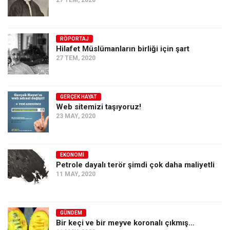
RÖPORTAJ
Hilafet Müslümanların birliği için şart
27 TEM, 2020
GERÇEK HAYAT
Web sitemizi taşıyoruz!
23 MAY, 2020
EKONOMI
Petrole dayalı terör şimdi çok daha maliyetli
11 MAY, 2020
GÜNDEM
Bir keçi ve bir meyve koronalı çıkmış…