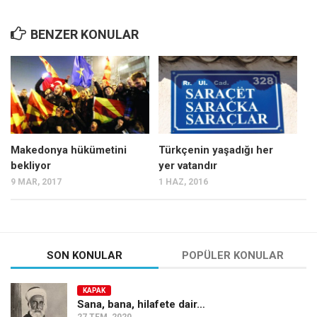
BENZER KONULAR
Makedonya hükümetini
Türkçenin yaşadığı her
bekliyor
yer vatandır
9 MAR, 2017
1 HAZ, 2016
SON KONULAR
POPÜLER KONULAR
KAPAK
Sana, bana, hilafete dair…
27 TEM, 2020