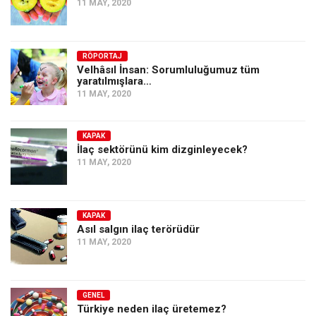
11 MAY, 2020
RÖPORTAJ
Velhâsıl İnsan: Sorumluluğumuz tüm
yaratılmışlara…
11 MAY, 2020
KAPAK
İlaç sektörünü kim dizginleyecek?
11 MAY, 2020
KAPAK
Asıl salgın ilaç terörüdür
11 MAY, 2020
GENEL
Türkiye neden ilaç üretemez?