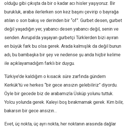
olduğu gibi çıkışta da bir o kadar acı hisler yaşıyoruz. Bir
Mehmet Ali Tekin
burukluk, araba ilerlerken son kez başını çevirip o bayrağa
Abir E. Nahas
atılan o son bakış ve derinden bir “of”. Gurbet desen, gurbet
Amina S. Jenenkovic
değil yaşadığın yer, yabancı desen yabancı değil, senin ve
Bağdagül Öz
senden. Avrupa’da yaşayan gurbetçi Türklerden bizi ayıran
en büyük fark bu olsa gerek. Arada kalmışlık da değil bunun
Esra Elönü
adı, bu bambaşka bir şey ve nedense şu anda hiçbir kelime
» Yazar arşivi
ile açıklayamadığım farklı bir duygu.
Bu Sayı
Türkiye’de kaldığım o kısacık süre zarfında gündem
Tüm Sayılar
Kerkük’tü ve herkes “bir gece ansızın gelebiliriz” diyordu.
Kategoriler
Öyle bir gecede biz de arabamızla Üsküp yolunu tuttuk.
Kültür Sanat
Yolcu yolunda gerek. Kaleyi boş bırakmamak gerek. Kim bilir,
Kitap
bakarsın bir gece ansızın…
Karisi kitap sualleri
Evet, üç nokta, üç ayrı nokta, her noktanın arasında dağlar
7 soruda bu hafta