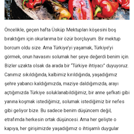
Facebook
Instagram
YouTube
Öncelikle, geçen hafta Üsküp Mektupları köşesini boş
Editörden
bıraktığım için okurlarıma bir özür borçluyum. Bir mektup
Yazarlar
borcum oldu size. Ama Türkiye’yi yaşamak, Türkiye’yi
Kemal Özer
görmek, onun havasını solumak her şeye değerdi benim için.
Mahmut Toptaş
Bizler uzakta olsak da arada bir “Türkiye ihtiyacı” duyuyoruz.
Yvonne Ridley
Canımız sıkıldığında, kalbimiz kırıldığında, yaşadığımız
şehre yabancı kaldığımızda, maziye daldığımızda, arayı
Barış Tarımcıoğlu
açtığımızda Türkiye soluklanabildiğimiz, bir anne şefkati gibi
Ömer Kayani
yanına koşmak istediğimiz, solumak istediğimiz bir nefes
Yusuf Armağan
gibi geliyor bize. Bu sadece benim düşüncem değil,
Hasanali Yıldırım
etrafımda herkesin ortak düşüncesi. Ama her gelişte o
Leyla Şerif Emin
kapıya, her girişimizde yaşadığımız o ihtişamlı duygular
Selçuk Türkyılmaz