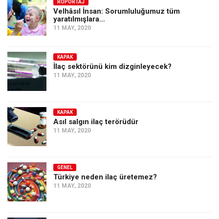
Amerika
RÖPORTAJ
Velhâsıl İnsan: Sorumluluğumuz tüm
yaratılmışlara…
Avustralya
11 MAY, 2020
Tarih
Düşünce
KAPAK
İlaç sektörünü kim dizginleyecek?
Dosyalar
11 MAY, 2020
KAPAK
Asıl salgın ilaç terörüdür
11 MAY, 2020
GENEL
Türkiye neden ilaç üretemez?
11 MAY, 2020