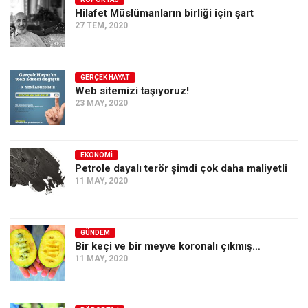
Hilafet Müslümanların birliği için şart
Ekonomi
27 TEM, 2020
Spor
Manzara
GERÇEK HAYAT
Sağlık
Web sitemizi taşıyoruz!
23 MAY, 2020
Gıda-Beslenme
Hayat
Türkiye
EKONOMI
Petrole dayalı terör şimdi çok daha maliyetli
Siyaset
11 MAY, 2020
Dünya
Avrupa
GÜNDEM
Asya
Bir keçi ve bir meyve koronalı çıkmış…
11 MAY, 2020
Afrika
İslam Dünyası