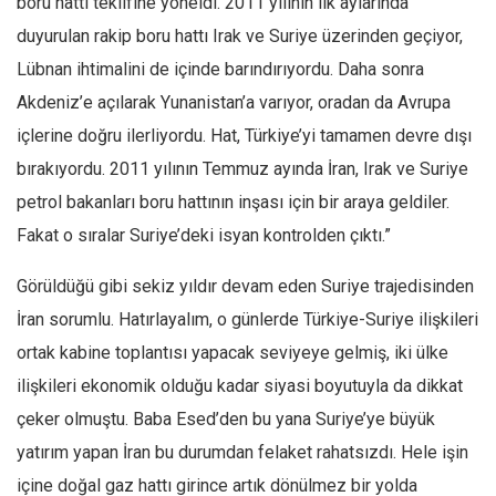
boru hattı teklifine yöneldi. 2011 yılının ilk aylarında
Ekonomi
duyurulan rakip boru hattı Irak ve Suriye üzerinden geçiyor,
Spor
Lübnan ihtimalini de içinde barındırıyordu. Daha sonra
Manzara
Akdeniz’e açılarak Yunanistan’a varıyor, oradan da Avrupa
içlerine doğru ilerliyordu. Hat, Türkiye’yi tamamen devre dışı
Sağlık
bırakıyordu. 2011 yılının Temmuz ayında İran, Irak ve Suriye
Gıda-Beslenme
petrol bakanları boru hattının inşası için bir araya geldiler.
Hayat
Fakat o sıralar Suriye’deki isyan kontrolden çıktı.”
Türkiye
Siyaset
Görüldüğü gibi sekiz yıldır devam eden Suriye trajedisinden
İran sorumlu. Hatırlayalım, o günlerde Türkiye-Suriye ilişkileri
Dünya
ortak kabine toplantısı yapacak seviyeye gelmiş, iki ülke
Avrupa
ilişkileri ekonomik olduğu kadar siyasi boyutuyla da dikkat
Asya
çeker olmuştu. Baba Esed’den bu yana Suriye’ye büyük
Afrika
yatırım yapan İran bu durumdan felaket rahatsızdı. Hele işin
İslam Dünyası
içine doğal gaz hattı girince artık dönülmez bir yolda