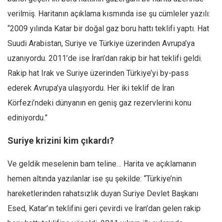
verilmiş. Haritanın açıklama kısmında ise şu cümleler yazılı:
Mehmet Ali Tekin
“2009 yılında Katar bir doğal gaz boru hattı teklifi yaptı. Hat
Abir E. Nahas
Suudi Arabistan, Suriye ve Türkiye üzerinden Avrupa’ya
Amina S. Jenenkovic
uzanıyordu. 2011’de ise İran’dan rakip bir hat teklifi geldi.
Bağdagül Öz
Rakip hat Irak ve Suriye üzerinden Türkiye’yi by-pass
Esra Elönü
ederek Avrupa’ya ulaşıyordu. Her iki teklif de İran
» Yazar arşivi
Körfezi’ndeki dünyanın en geniş gaz rezervlerini konu
Bu Sayı
ediniyordu.”
Tüm Sayılar
Suriye krizini kim çıkardı?
Kategoriler
Ve geldik meselenin bam teline… Harita ve açıklamanın
Kültür Sanat
hemen altında yazılanlar ise şu şekilde: “Türkiye’nin
Kitap
hareketlerinden rahatsızlık duyan Suriye Devlet Başkanı
Karisi kitap sualleri
Esed, Katar’ın teklifini geri çevirdi ve İran’dan gelen rakip
7 soruda bu hafta