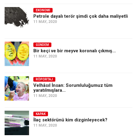
EKONOMI
Petrole dayalı terör şimdi çok daha maliyetli
11 MAY, 2020
GÜNDEM
Bir keçi ve bir meyve koronalı çıkmış…
11 MAY, 2020
RÖPORTAJ
Velhâsıl İnsan: Sorumluluğumuz tüm
yaratılmışlara…
11 MAY, 2020
KAPAK
İlaç sektörünü kim dizginleyecek?
11 MAY, 2020