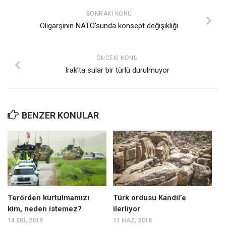
SONRAKI KONU
Oligarşinin NATO’sunda konsept değişikliği
ÖNCEKI KONU
Irak’ta sular bir türlü durulmuyor
BENZER KONULAR
Terörden kurtulmamızı
Türk ordusu Kandil’e
kim, neden istemez?
ilerliyor
14 EKI, 2019
11 HAZ, 2018