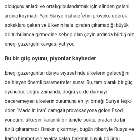
Amerika
olduğunu anladı ve ortalığı bulandırmak için elinden geleni
Avustralya
ardına koymadı. Yani Suriye muhalefetini provoke ederek
Tarih
sokaklara çeken ve ülkenin hala içinden çıkamadığı büyük
Düşünce
bir türbülansa girmesine sebep olan şeyin ardında bildiğiniz
Dosyalar
enerji güzergahı kavgası yatıyor.
Bu bir güç oyunu, piyonlar kaybeder
Enerji güzergahları dünya siyasetinde ülkelerin geleceğini
belirleyen önemli parametreler sunar. Bu, tam olarak bir güç
oyunudur. Doğru zamanda, doğru yerde durmayı
beceremeyen ülkelerin durumuna en iyi örneği Suriye teşkil
eder. “Made in Iran” damgalı provokasyona gelen Esed
yönetimi, ülkesini karanlık bir tünele soktu, oradan da bir
türlü çıkaramadı. Bırakın çıkarmayı, bugün itibariyle Rusya ve
İran’ın himmetiyle ayakta kalan, halkının büyük bölümü