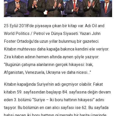
Facebook
Instagram
YouTube
25 Eylül 2018’de piyasaya çıkan bir kitap var. Adı Oil and
Editörden
World Politics / Petrol ve Dünya Siyaseti. Yazarı John
Yazarlar
Foster Ortadoğu’da uzun yıllar bulunmuş bir gazeteci.
Kemal Özer
Kitabın muhtevası daha kapağa bakınca kendini ele veriyor.
Mahmut Toptaş
Zira kitabın adının hemen altında aynen şöyle yazıyor:
Yvonne Ridley
“Bugünün çatışma alanlarının gerçek hikayesi: Irak,
Afganistan, Venezuela, Ukrayna ve daha nicesi…”
Barış Tarımcıoğlu
Ömer Kayani
Kitabın kapağında Suriye’nin adı geçmiyor olabilir. Fakat
Yusuf Armağan
kitabın 59. sayfasından başlayıp 84. sayfasına değin devam
Hasanali Yıldırım
eden 3. bölümü “Suriye – İki boru hattının hikayesi” adını
Leyla Şerif Emin
taşıyor. Bu bölümün en can alıcı sayfası ise 62. Bu sayfada
bahsi geçen iki boru hattının güzergahı bir harita üzerinde
Selçuk Türkyılmaz