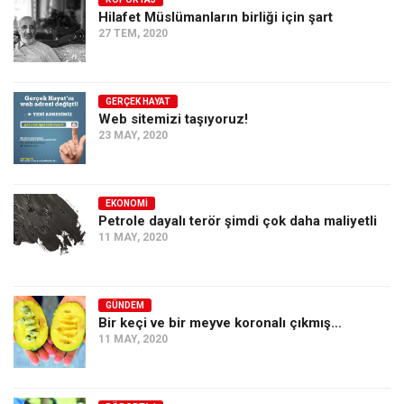
Hilafet Müslümanların birliği için şart
Ekonomi
27 TEM, 2020
Spor
Manzara
GERÇEK HAYAT
Sağlık
Web sitemizi taşıyoruz!
23 MAY, 2020
Gıda-Beslenme
Hayat
Türkiye
EKONOMI
Petrole dayalı terör şimdi çok daha maliyetli
Siyaset
11 MAY, 2020
Dünya
Avrupa
GÜNDEM
Asya
Bir keçi ve bir meyve koronalı çıkmış…
11 MAY, 2020
Afrika
İslam Dünyası