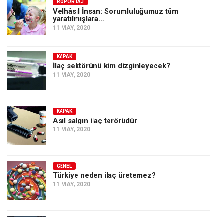
Amerika
RÖPORTAJ
Velhâsıl İnsan: Sorumluluğumuz tüm
yaratılmışlara…
Avustralya
11 MAY, 2020
Tarih
Düşünce
KAPAK
İlaç sektörünü kim dizginleyecek?
Dosyalar
11 MAY, 2020
KAPAK
Asıl salgın ilaç terörüdür
11 MAY, 2020
GENEL
Türkiye neden ilaç üretemez?
11 MAY, 2020