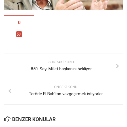
Facebook
Instagram
YouTube
0
Editörden
Yazarlar
Kemal Özer
Mahmut Toptaş
SONRAKI KONU
850. Sayı Millet başkanını bekliyor
Yvonne Ridley
Barış Tarımcıoğlu
ÖNCEKI KONU
Ömer Kayani
Terörle El Bab’tan vazgeçirmek istiyorlar
Yusuf Armağan
Hasanali Yıldırım
Leyla Şerif Emin
BENZER KONULAR
Selçuk Türkyılmaz