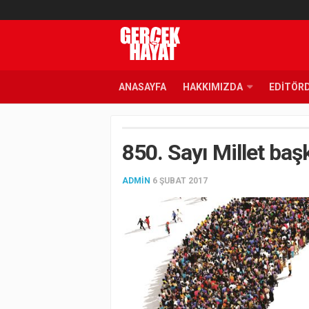
ANASAYFA
HAKKIMIZDA
EDITÖR
850. Sayı Millet baş
ADMIN
6 ŞUBAT 2017