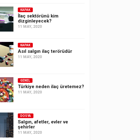
KAPAK
İlaç sektörünü kim
dizginleyecek?
11 MAY, 2020
KAPAK
Asıl salgın ilaç terörüdür
11 MAY, 2020
GENEL
Türkiye neden ilaç üretemez?
11 MAY, 2020
DOSYA
Salgın, afetler, evler ve
şehirler
11 MAY, 2020