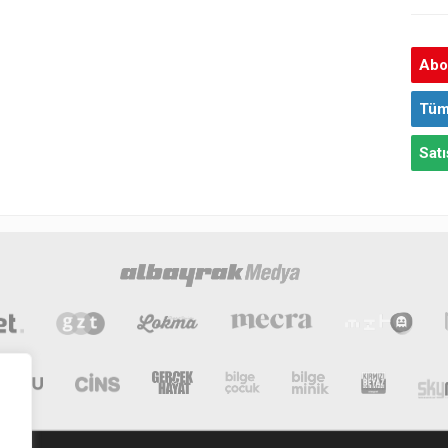
Abon
Tüm
Satı