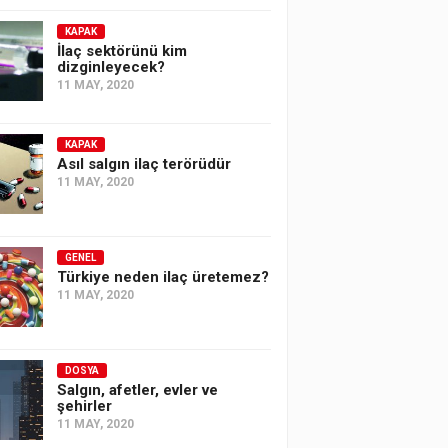
KAPAK
İlaç sektörünü kim
dizginleyecek?
11 MAY, 2020
KAPAK
Asıl salgın ilaç terörüdür
11 MAY, 2020
GENEL
Türkiye neden ilaç üretemez?
11 MAY, 2020
DOSYA
Salgın, afetler, evler ve
şehirler
11 MAY, 2020