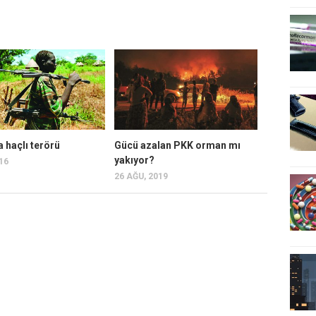
a haçlı terörü
Gücü azalan PKK orman mı
yakıyor?
016
26 AĞU, 2019