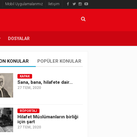
Mobil Uygulamalarımız
İletişim
DOSYALAR
ON KONULAR
POPÜLER KONULAR
KAPAK
Sana, bana, hilafete dair…
27 TEM, 2020
RÖPORTAJ
Hilafet Müslümanların birliği
için şart
27 TEM, 2020