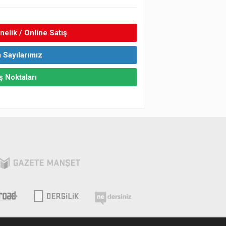
elik / Online Satış
 Sayılarımız
ş Noktaları