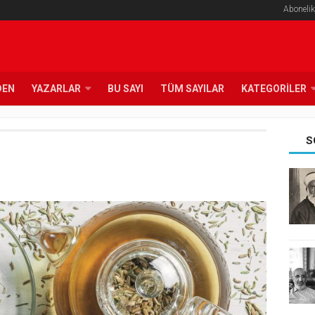
Abonelik
DEN
YAZARLAR
BU SAYI
TÜM SAYILAR
KATEGORILER
S