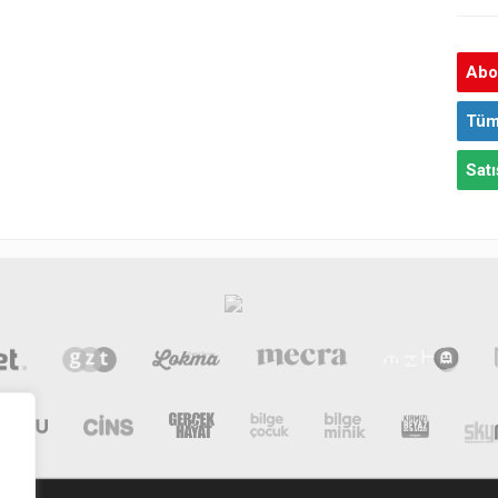
Abon
Tüm
Satı