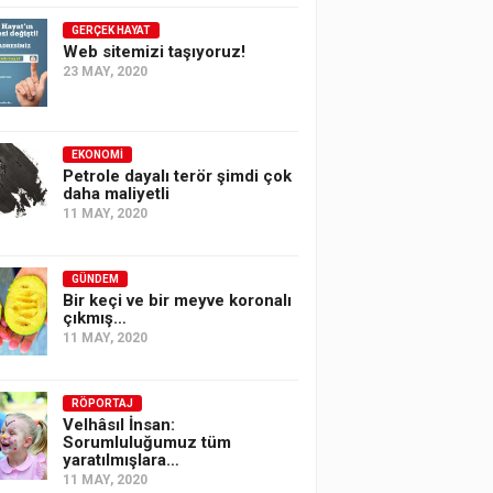
GERÇEK HAYAT
Web sitemizi taşıyoruz!
23 MAY, 2020
EKONOMI
Petrole dayalı terör şimdi çok
daha maliyetli
11 MAY, 2020
GÜNDEM
Bir keçi ve bir meyve koronalı
çıkmış…
11 MAY, 2020
RÖPORTAJ
Velhâsıl İnsan:
Sorumluluğumuz tüm
yaratılmışlara…
11 MAY, 2020