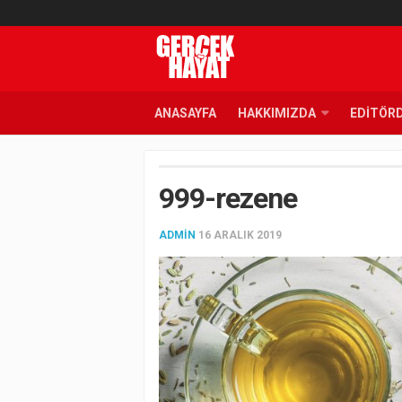
ANASAYFA
HAKKIMIZDA
EDITÖR
999-rezene
ADMIN
16 ARALIK 2019