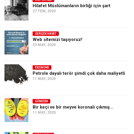
Hilafet Müslümanların birliği için şart
Ekonomi
27 TEM, 2020
Spor
Manzara
GERÇEK HAYAT
Sağlık
Web sitemizi taşıyoruz!
23 MAY, 2020
Gıda-Beslenme
Hayat
Türkiye
EKONOMI
Petrole dayalı terör şimdi çok daha maliyetli
Siyaset
11 MAY, 2020
Dünya
Avrupa
GÜNDEM
Asya
Bir keçi ve bir meyve koronalı çıkmış…
11 MAY, 2020
Afrika
İslam Dünyası