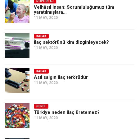
Amerika
RÖPORTAJ
Velhâsıl İnsan: Sorumluluğumuz tüm
yaratılmışlara…
Avustralya
11 MAY, 2020
Tarih
Düşünce
KAPAK
İlaç sektörünü kim dizginleyecek?
Dosyalar
11 MAY, 2020
KAPAK
Asıl salgın ilaç terörüdür
11 MAY, 2020
GENEL
Türkiye neden ilaç üretemez?
11 MAY, 2020