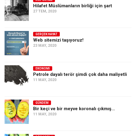
Hilafet Müslümanların birliği için şart
Ekonomi
27 TEM, 2020
Spor
Manzara
GERÇEK HAYAT
Sağlık
Web sitemizi taşıyoruz!
23 MAY, 2020
Gıda-Beslenme
Hayat
Türkiye
EKONOMI
Petrole dayalı terör şimdi çok daha maliyetli
Siyaset
11 MAY, 2020
Dünya
Avrupa
GÜNDEM
Asya
Bir keçi ve bir meyve koronalı çıkmış…
11 MAY, 2020
Afrika
İslam Dünyası