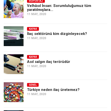
Amerika
RÖPORTAJ
Velhâsıl İnsan: Sorumluluğumuz tüm
yaratılmışlara…
Avustralya
11 MAY, 2020
Tarih
Düşünce
KAPAK
İlaç sektörünü kim dizginleyecek?
Dosyalar
11 MAY, 2020
KAPAK
Asıl salgın ilaç terörüdür
11 MAY, 2020
GENEL
Türkiye neden ilaç üretemez?
11 MAY, 2020