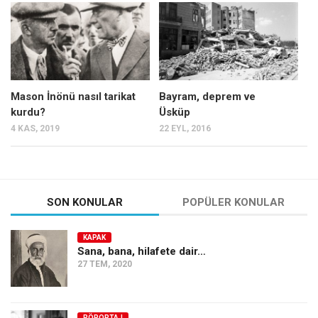
Mehmet Ali Tekin
Abir E. Nahas
Amina S. Jenenkovic
Bağdagül Öz
Mason İnönü nasıl tarikat
Bayram, deprem ve
kurdu?
Üsküp
Esra Elönü
4 KAS, 2019
22 EYL, 2016
» Yazar arşivi
Bu Sayı
Tüm Sayılar
SON KONULAR
POPÜLER KONULAR
Kategoriler
KAPAK
Kültür Sanat
Sana, bana, hilafete dair…
27 TEM, 2020
Kitap
Karisi kitap sualleri
7 soruda bu hafta
RÖPORTAJ