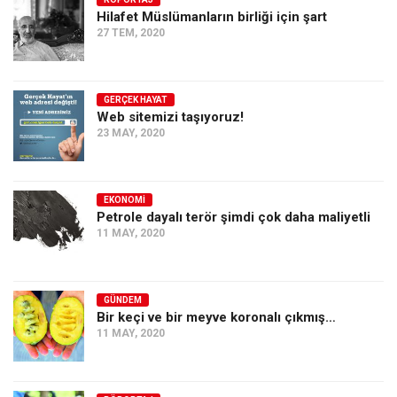
Hilafet Müslümanların birliği için şart
Ekonomi
27 TEM, 2020
Spor
Manzara
GERÇEK HAYAT
Sağlık
Web sitemizi taşıyoruz!
23 MAY, 2020
Gıda-Beslenme
Hayat
Türkiye
EKONOMI
Petrole dayalı terör şimdi çok daha maliyetli
Siyaset
11 MAY, 2020
Dünya
Avrupa
GÜNDEM
Asya
Bir keçi ve bir meyve koronalı çıkmış…
11 MAY, 2020
Afrika
İslam Dünyası