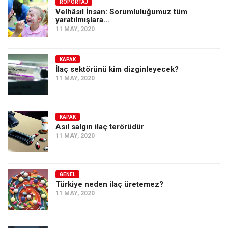
Amerika
RÖPORTAJ
Velhâsıl İnsan: Sorumluluğumuz tüm
yaratılmışlara…
Avustralya
11 MAY, 2020
Tarih
Düşünce
KAPAK
İlaç sektörünü kim dizginleyecek?
Dosyalar
11 MAY, 2020
KAPAK
Asıl salgın ilaç terörüdür
11 MAY, 2020
GENEL
Türkiye neden ilaç üretemez?
11 MAY, 2020