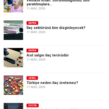
Velhâsıl İnsan: Sorumluluğumuz tüm
Amerika
yaratılmışlara…
11 MAY, 2020
Avustralya
Tarih
KAPAK
Düşünce
İlaç sektörünü kim dizginleyecek?
11 MAY, 2020
Dosyalar
KAPAK
Asıl salgın ilaç terörüdür
11 MAY, 2020
GENEL
Türkiye neden ilaç üretemez?
11 MAY, 2020
DOSYA