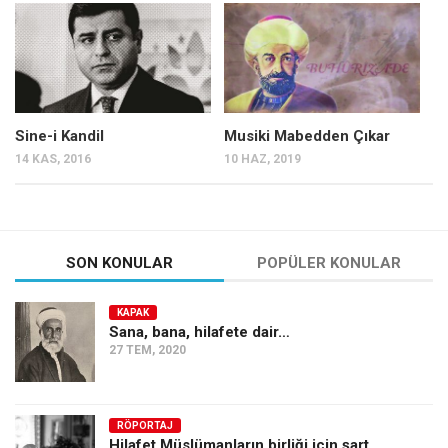
Mehmet Ali Tekin
Abir E. Nahas
Amina S. Jenenkovic
Bağdagül Öz
Sine-i Kandil
Musiki Mabedden Çıkar
14 KAS, 2016
10 HAZ, 2019
Esra Elönü
» Yazar arşivi
Bu Sayı
SON KONULAR
POPÜLER KONULAR
Tüm Sayılar
Kategoriler
KAPAK
Sana, bana, hilafete dair…
Kültür Sanat
27 TEM, 2020
Kitap
Karisi kitap sualleri
RÖPORTAJ
7 soruda bu hafta
Hilafet Müslümanların birliği için şart