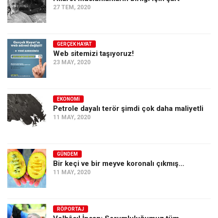
27 TEM, 2020
Ekonomi
Spor
Manzara
GERÇEK HAYAT
Web sitemizi taşıyoruz!
Sağlık
23 MAY, 2020
Gıda-Beslenme
Hayat
EKONOMI
Petrole dayalı terör şimdi çok daha maliyetli
Türkiye
11 MAY, 2020
Siyaset
Dünya
GÜNDEM
Avrupa
Bir keçi ve bir meyve koronalı çıkmış…
Asya
11 MAY, 2020
Afrika
İslam Dünyası
RÖPORTAJ