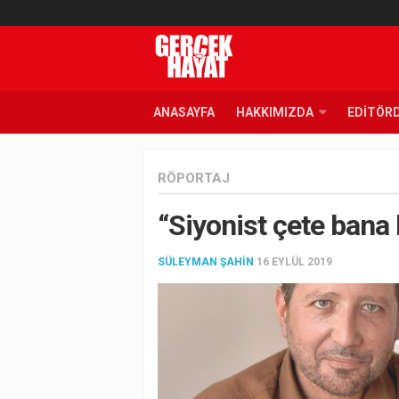
ANASAYFA
HAKKIMIZDA
EDITÖR
RÖPORTAJ
“Siyonist çete bana
SÜLEYMAN ŞAHIN
16 EYLÜL 2019