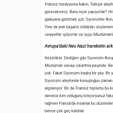
Fransız medyasına bakın, Türkiye aleyh
göreceksiniz. Bunu niçin yapıyorlar? Hr
galeyana getirmek için. Siyonistler Avr
Yine de pek başarılı oldukları söyle
cinayetler işliyorlar ve suçu Müslümanla
Avrupa’daki Neo Nazi hareketin arka
Kesinlikle. Dediğim gibi Siyonizm Avrup
Müslüman savaşı çıkartma peşinde. Ben ı
yok. Fakat Siyonizm başka bir şey. Bir y
Siyonizm aleyhinde konuştuğun zaman 
algılanıyor. Bir de Fransız toplumu bu 
denince kim olduğunu biliyorsunuz fak
rağmen Fransa’da insanlar bu düzenden 
bence çok geç kaldılar.