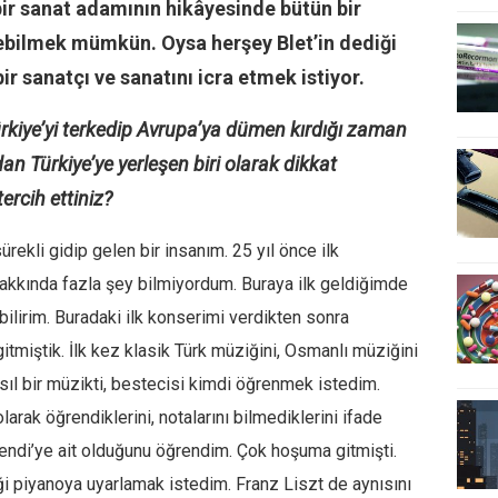
bir sanat adamının hikâyesinde bütün bir
örebilmek mümkün. Oysa herşey Blet’in dediği
ir sanatçı ve sanatını icra etmek istiyor.
ürkiye’yi terkedip Avrupa’ya dümen kırdığı zaman
an Türkiye’ye yerleşen biri olarak dikkat
tercih ettiniz?
ürekli gidip gelen bir insanım. 25 yıl önce ilk
hakkında fazla şey bilmiyordum. Buraya ilk geldiğimde
bilirim. Buradaki ilk konserimi verdikten sonra
 gitmiştik. İlk kez klasik Türk müziğini, Osmanlı müziğini
ıl bir müzikti, bestecisi kimdi öğrenmek istedim.
arak öğrendiklerini, notalarını bilmediklerini ifade
fendi’ye ait olduğunu öğrendim. Çok hoşuma gitmişti.
i piyanoya uyarlamak istedim. Franz Liszt de aynısını