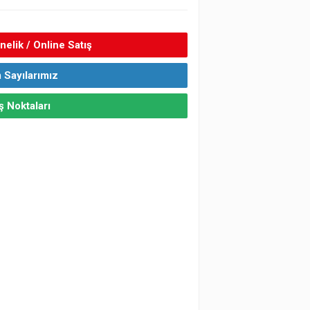
elik / Online Satış
 Sayılarımız
ş Noktaları