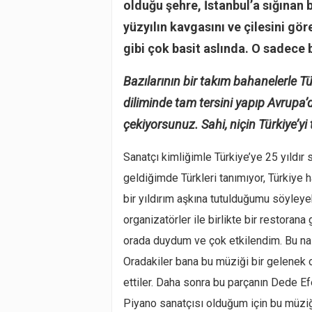
olduğu şehre, İstanbul’a sığınan 
yüzyılın kavgasını ve çilesini g
gibi çok basit aslında. O sadece b
Bazılarının bir takım bahanelerle T
diliminde tam tersini yapıp Avrupa’d
çekiyorsunuz. Sahi, niçin Türkiye’yi 
Sanatçı kimliğimle Türkiye’ye 25 yıldır s
geldiğimde Türkleri tanımıyor, Türkiye 
bir yıldırım aşkına tutulduğumu söyleye
organizatörler ile birlikte bir restorana
orada duydum ve çok etkilendim. Bu nas
Oradakiler bana bu müziği bir gelenek ol
ettiler. Daha sonra bu parçanın Dede E
Piyano sanatçısı olduğum için bu müziğ