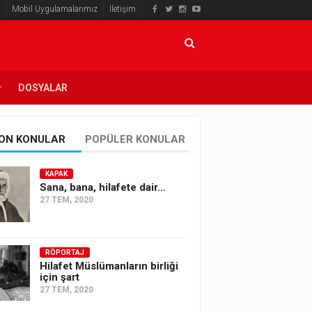
Mobil Uygulamalarımız
İletişim
DOSYALAR
ON KONULAR
POPÜLER KONULAR
KAPAK
Sana, bana, hilafete dair…
27 TEM, 2020
RÖPORTAJ
Hilafet Müslümanların birliği
için şart
27 TEM, 2020