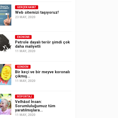
GERÇEK HAYAT
Web sitemizi taşıyoruz!
23 MAY, 2020
EKONOMI
Petrole dayalı terör şimdi çok
daha maliyetli
11 MAY, 2020
GÜNDEM
Bir keçi ve bir meyve koronalı
çıkmış…
11 MAY, 2020
RÖPORTAJ
Velhâsıl İnsan:
Sorumluluğumuz tüm
yaratılmışlara…
11 MAY, 2020