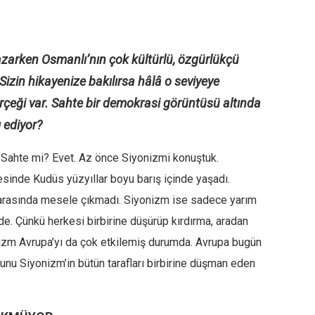
azarken Osmanlı’nın çok kültürlü, özgürlükçü
 Sizin hikayenize bakılırsa hâlâ o seviyeye
çeği var. Sahte bir demokrasi görüntüsü altında
 ediyor?
 Sahte mi? Evet. Az önce Siyonizmi konuştuk.
inde Kudüs yüzyıllar boyu barış içinde yaşadı.
r arasında mesele çıkmadı. Siyonizm ise sadece yarım
nde. Çünkü herkesi birbirine düşürüp kırdırma, aradan
onizm Avrupa’yı da çok etkilemiş durumda. Avrupa bugün
unu Siyonizm’in bütün tarafları birbirine düşman eden