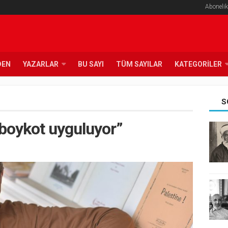
Abonelik
DEN
YAZARLAR
BU SAYI
TÜM SAYILAR
KATEGORILER
S
 boykot uyguluyor”