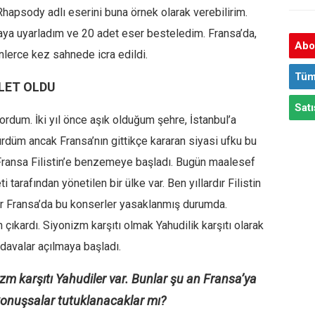
hapsody adlı eserini buna örnek olarak verebilirim.
aya uyarladım ve 20 adet eser besteledim. Fransa’da,
Abon
nlerce kez sahnede icra edildi.
Tüm
LET OLDU
Satı
ordum. İki yıl önce aşık olduğum şehre, İstanbul’a
rdüm ancak Fransa’nın gittikçe kararan siyasi ufku bu
Fransa Filistin’e benzemeye başladı. Bugün maalesef
i tarafından yönetilen bir ülke var. Ben yıllardır Filistin
ldır Fransa’da bu konserler yasaklanmış durumda.
kardı. Siyonizm karşıtı olmak Yahudilik karşıtı olarak
 davalar açılmaya başladı.
izm karşıtı Yahudiler var. Bunlar şu an Fransa’ya
onuşsalar tutuklanacaklar mı?