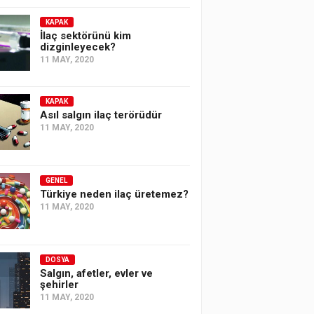
KAPAK
İlaç sektörünü kim
dizginleyecek?
11 MAY, 2020
KAPAK
Asıl salgın ilaç terörüdür
11 MAY, 2020
GENEL
Türkiye neden ilaç üretemez?
11 MAY, 2020
DOSYA
Salgın, afetler, evler ve
şehirler
11 MAY, 2020