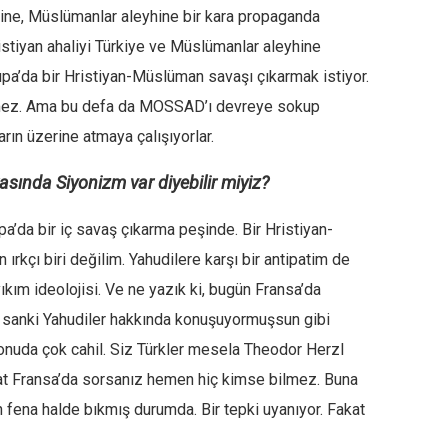
ine, Müslümanlar aleyhine bir kara propaganda
istiyan ahaliyi Türkiye ve Müslümanlar aleyhine
upa’da bir Hristiyan-Müslüman savaşı çıkarmak istiyor.
nemez. Ama bu defa da MOSSAD’ı devreye sokup
rın üzerine atmaya çalışıyorlar.
sında Siyonizm var diyebilir miyiz?
a’da bir iç savaş çıkarma peşinde. Bir Hristiyan-
rkçı biri değilim. Yahudilere karşı bir antipatim de
ıkım ideolojisi. Ve ne yazık ki, bugün Fransa’da
sanki Yahudiler hakkında konuşuyormuşsun gibi
konuda çok cahil. Siz Türkler mesela Theodor Herzl
at Fransa’da sorsanız hemen hiç kimse bilmez. Buna
fena halde bıkmış durumda. Bir tepki uyanıyor. Fakat