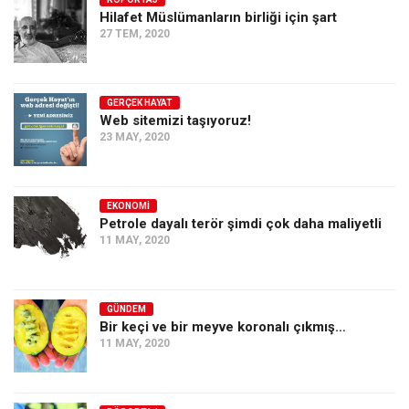
Hilafet Müslümanların birliği için şart
Ekonomi
27 TEM, 2020
Spor
Manzara
GERÇEK HAYAT
Sağlık
Web sitemizi taşıyoruz!
23 MAY, 2020
Gıda-Beslenme
Hayat
Türkiye
EKONOMI
Petrole dayalı terör şimdi çok daha maliyetli
Siyaset
11 MAY, 2020
Dünya
Avrupa
GÜNDEM
Asya
Bir keçi ve bir meyve koronalı çıkmış…
11 MAY, 2020
Afrika
İslam Dünyası