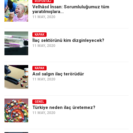
Amerika
RÖPORTAJ
Velhâsıl İnsan: Sorumluluğumuz tüm
yaratılmışlara…
Avustralya
11 MAY, 2020
Tarih
Düşünce
KAPAK
İlaç sektörünü kim dizginleyecek?
Dosyalar
11 MAY, 2020
KAPAK
Asıl salgın ilaç terörüdür
11 MAY, 2020
GENEL
Türkiye neden ilaç üretemez?
11 MAY, 2020