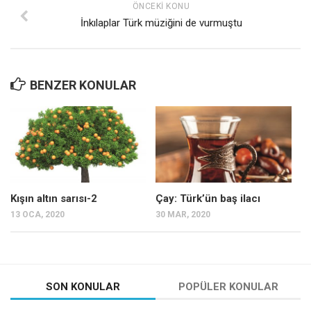
ÖNCEKI KONU
İnkılaplar Türk müziğini de vurmuştu
BENZER KONULAR
Kışın altın sarısı-2
Çay: Türk’ün baş ilacı
13 OCA, 2020
30 MAR, 2020
SON KONULAR
POPÜLER KONULAR