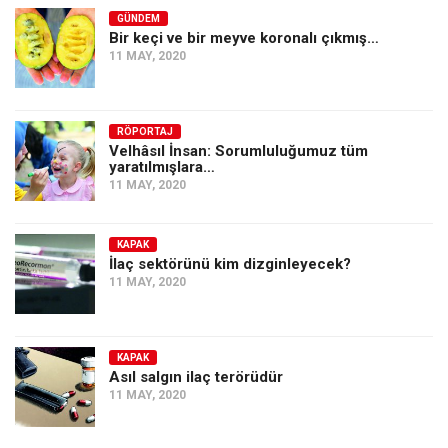
GÜNDEM
Bir keçi ve bir meyve koronalı çıkmış…
11 MAY, 2020
RÖPORTAJ
Velhâsıl İnsan: Sorumluluğumuz tüm
yaratılmışlara…
11 MAY, 2020
KAPAK
İlaç sektörünü kim dizginleyecek?
11 MAY, 2020
KAPAK
Asıl salgın ilaç terörüdür
11 MAY, 2020