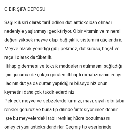
Ekonomi
O BİR ŞİFA DEPOSU
Spor
Sağlık iksiri olarak tarif edilen dut, antioksidan olması
Manzara
nedeniyle yaşlanmayı geciktiriyor. O bir vitamin ve mineral
Sağlık
değeri yüksek meyve olup, bağışıklık sistemini güçlendirir.
Gıda-Beslenme
Meyve olarak yenildiği gibi, pekmez, dut kurusu, hoşaf ve
Hayat
reçeli olarak da tüketilir.
Türkiye
İltihap gidermesi ve toksik maddelerin atılmasını sağladığı
Siyaset
için günümüzde çokça görülen iltihaplı romatizmanın en iyi
ilacının dut ya da duttan yapıldığını bilseydiniz onun
Dünya
kıymetini daha çok takdir ederdiniz.
Avrupa
Pek çok meyve ve sebzelerde kırmızı, mavi, siyah gibi tabii
Asya
renkler görürüz ve buna tıp dilinde ‘antosiyoninler’ denilir.
Afrika
İşte bu meyvelerdeki tabii renkler, hücre bozulmasını
İslam Dünyası
önleyici yani antioksidandırlar. Geçmiş tıp eserlerinde