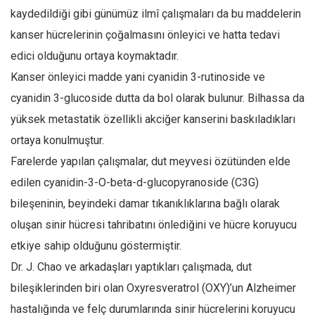
Amerika
kaydedildiği gibi günümüz ilmî çalışmaları da bu maddelerin
Avustralya
kanser hücrelerinin çoğalmasını önleyici ve hatta tedavi
Tarih
edici olduğunu ortaya koymaktadır.
Düşünce
Kanser önleyici madde yani cyanidin 3-rutinoside ve
cyanidin 3-glucoside dutta da bol olarak bulunur. Bilhassa da
Dosyalar
yüksek metastatik özellikli akciğer kanserini baskıladıkları
ortaya konulmuştur.
Farelerde yapılan çalışmalar, dut meyvesi özütünden elde
edilen cyanidin-3-O-beta-d-glucopyranoside (C3G)
bileşeninin, beyindeki damar tıkanıklıklarına bağlı olarak
oluşan sinir hücresi tahribatını önlediğini ve hücre koruyucu
etkiye sahip olduğunu göstermiştir.
Dr. J. Chao ve arkadaşları yaptıkları çalışmada, dut
bileşiklerinden biri olan Oxyresveratrol (OXY)’un Alzheimer
hastalığında ve felç durumlarında sinir hücrelerini koruyucu