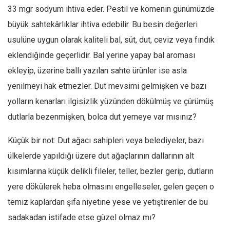
33 mgr sodyum ihtiva eder. Pestil ve kömenin günümüzde
büyük sahtekârlıklar ihtiva edebilir. Bu besin değerleri
usulüne uygun olarak kaliteli bal, süt, dut, ceviz veya fındık
eklendiğinde geçerlidir. Bal yerine yapay bal aroması
ekleyip, üzerine ballı yazılan sahte ürünler ise asla
yenilmeyi hak etmezler. Dut mevsimi gelmişken ve bazı
yolların kenarları ilgisizlik yüzünden dökülmüş ve çürümüş
dutlarla bezenmişken, bolca dut yemeye var mısınız?
Küçük bir not: Dut ağacı sahipleri veya belediyeler, bazı
ülkelerde yapıldığı üzere dut ağaçlarının dallarının alt
kısımlarına küçük delikli fileler, teller, bezler gerip, dutların
yere dökülerek heba olmasını engelleseler, gelen geçen o
temiz kaplardan şifa niyetine yese ve yetiştirenler de bu
sadakadan istifade etse güzel olmaz mı?