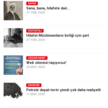
KAPAK
Sana, bana, hilafete dair…
27 TEM, 2020
RÖPORTAJ
Hilafet Müslümanların birliği için şart
27 TEM, 2020
GERÇEK HAYAT
Web sitemizi taşıyoruz!
23 MAY, 2020
EKONOMI
Petrole dayalı terör şimdi çok daha maliyetli
11 MAY, 2020