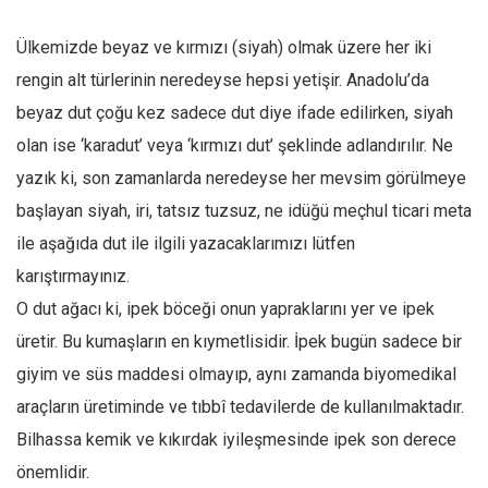
Mehmet Ali Tekin
Ülkemizde beyaz ve kırmızı (siyah) olmak üzere her iki
Abir E. Nahas
rengin alt türlerinin neredeyse hepsi yetişir. Anadolu’da
Amina S. Jenenkovic
beyaz dut çoğu kez sadece dut diye ifade edilirken, siyah
Bağdagül Öz
olan ise ‘karadut’ veya ‘kırmızı dut’ şeklinde adlandırılır. Ne
yazık ki, son zamanlarda neredeyse her mevsim görülmeye
Esra Elönü
başlayan siyah, iri, tatsız tuzsuz, ne idüğü meçhul ticari meta
» Yazar arşivi
ile aşağıda dut ile ilgili yazacaklarımızı lütfen
Bu Sayı
karıştırmayınız.
Tüm Sayılar
O dut ağacı ki, ipek böceği onun yapraklarını yer ve ipek
Kategoriler
üretir. Bu kumaşların en kıymetlisidir. İpek bugün sadece bir
Kültür Sanat
giyim ve süs maddesi olmayıp, aynı zamanda biyomedikal
araçların üretiminde ve tıbbî tedavilerde de kullanılmaktadır.
Kitap
Bilhassa kemik ve kıkırdak iyileşmesinde ipek son derece
Karisi kitap sualleri
önemlidir.
7 soruda bu hafta