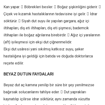
Kan yapar.  Böbrekleri besler.  Boğaz şişkinliğini giderir. 
Çiçek ve kızamık hastalıklarının tedavisine iyi gelir.  İdrar
söktürür.  Siyah dut suyu ile yapılan gargara; ağız içi
iltihapları, diş eti iltihapları, diş eti şişmesi, bademcik
iltihapları ile boğaz ağrılarına birebirdir.  Ağız içi yaralarının
(aft) iyileşmesi için ekşi dut çiğnenmelidir.
Ekşi dut usâresi yani sıkılmış katkısız suyu, şeker
hastalığına iyi geldiği için batıda ve doğuda doktorlarca
reçete edilir.
BEYAZ DUTUN FAYDALARI
Beyaz dut aç karnına yenilip bir süre bir şey yenilmezse
bağırsak solucanlarını tahliye eder.  Dut yaprakları
kaynatılıp içilirse idrar söktürür, aynı zamanda vücutta