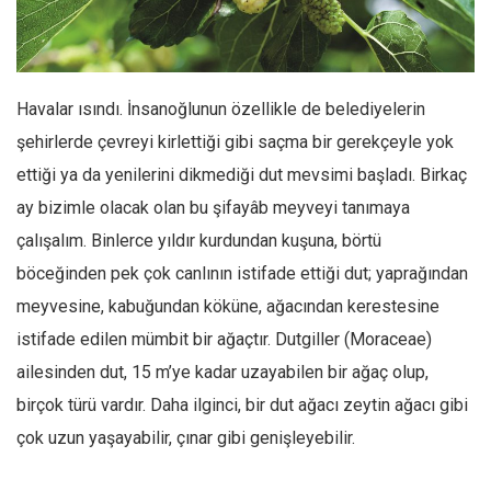
Facebook
Instagram
YouTube
Havalar ısındı. İnsanoğlunun özellikle de belediyelerin
Editörden
şehirlerde çevreyi kirlettiği gibi saçma bir gerekçeyle yok
Yazarlar
ettiği ya da yenilerini dikmediği dut mevsimi başladı. Birkaç
Kemal Özer
ay bizimle olacak olan bu şifayâb meyveyi tanımaya
Mahmut Toptaş
çalışalım. Binlerce yıldır kurdundan kuşuna, börtü
Yvonne Ridley
böceğinden pek çok canlının istifade ettiği dut; yaprağından
meyvesine, kabuğundan köküne, ağacından kerestesine
Barış Tarımcıoğlu
istifade edilen mümbit bir ağaçtır. Dutgiller (Moraceae)
Ömer Kayani
ailesinden dut, 15 m’ye kadar uzayabilen bir ağaç olup,
Yusuf Armağan
birçok türü vardır. Daha ilginci, bir dut ağacı zeytin ağacı gibi
Hasanali Yıldırım
çok uzun yaşayabilir, çınar gibi genişleyebilir.
Leyla Şerif Emin
Selçuk Türkyılmaz