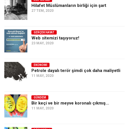
Hilafet Müslümanların birliği için şart
Ekonomi
27 TEM, 2020
Spor
Manzara
GERÇEK HAYAT
Sağlık
Web sitemizi taşıyoruz!
23 MAY, 2020
Gıda-Beslenme
Hayat
Türkiye
EKONOMI
Petrole dayalı terör şimdi çok daha maliyetli
Siyaset
11 MAY, 2020
Dünya
Avrupa
GÜNDEM
Asya
Bir keçi ve bir meyve koronalı çıkmış…
11 MAY, 2020
Afrika
İslam Dünyası