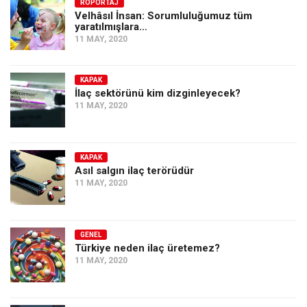
Amerika
RÖPORTAJ
Velhâsıl İnsan: Sorumluluğumuz tüm
yaratılmışlara…
Avustralya
11 MAY, 2020
Tarih
Düşünce
KAPAK
İlaç sektörünü kim dizginleyecek?
Dosyalar
11 MAY, 2020
KAPAK
Asıl salgın ilaç terörüdür
11 MAY, 2020
GENEL
Türkiye neden ilaç üretemez?
11 MAY, 2020