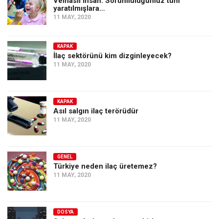
Velhâsıl İnsan: Sorumluluğumuz tüm
Amerika
yaratılmışlara…
11 MAY, 2020
Avustralya
Tarih
KAPAK
Düşünce
İlaç sektörünü kim dizginleyecek?
11 MAY, 2020
Dosyalar
KAPAK
Asıl salgın ilaç terörüdür
11 MAY, 2020
GENEL
Türkiye neden ilaç üretemez?
11 MAY, 2020
DOSYA