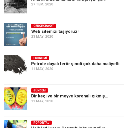
27 TEM, 2020
Ekonomi
Spor
Manzara
GERÇEK HAYAT
Web sitemizi taşıyoruz!
Sağlık
23 MAY, 2020
Gıda-Beslenme
Hayat
EKONOMI
Petrole dayalı terör şimdi çok daha maliyetli
Türkiye
11 MAY, 2020
Siyaset
Dünya
GÜNDEM
Avrupa
Bir keçi ve bir meyve koronalı çıkmış…
Asya
11 MAY, 2020
Afrika
İslam Dünyası
RÖPORTAJ