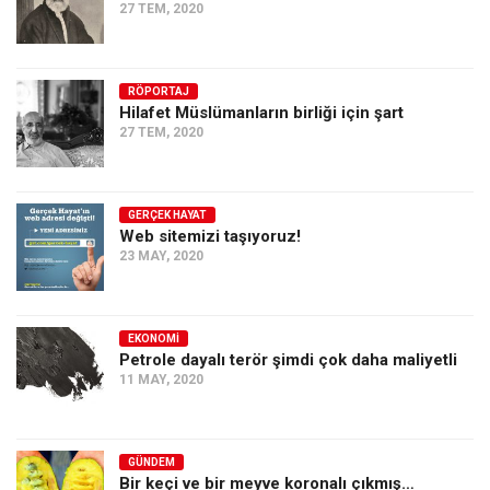
27 TEM, 2020
RÖPORTAJ
Hilafet Müslümanların birliği için şart
27 TEM, 2020
GERÇEK HAYAT
Web sitemizi taşıyoruz!
23 MAY, 2020
EKONOMI
Petrole dayalı terör şimdi çok daha maliyetli
11 MAY, 2020
GÜNDEM
Bir keçi ve bir meyve koronalı çıkmış…