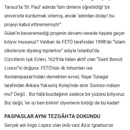
Tarsus’ta ‘St. Paul’ adında ‘tüm dinlerin öğretildiği’ bir
üniversite kurdurmak istemiş, ancak ‘adından dolayı’ bu
projeyi kabul ettirememişti!”
Gülek’in beceremediği projenin devamı nerede hayata geçer
biliyor musunuz? Vatikan ile FETÖ tarafından 1998’de “İslam
ülkeleriyle diyalog toplantısı” adıyla İstanbul’da…
Cizvitlerin Işık Evleri, 1629’da hâlen aktif olan “Saint Benoit
Lisesi”ni doğurur. FETÖ’nün ilk tohumları ise
Kestanepazarı’ndaki dernekten evvel, Yaşar Tunagür
tarafından Ankara Yükseliş Koleji’nde atılır. Sonrası mâlum
mu? Değil… Biz hâlâ buzdağının sadece bir yüzünü biliyoruz.
Biz değil, ‘en iyi ben bilirim’ diyenlerin bildiği de bu kadar!
PASPASLAR AYNI TEZGÂHTA DOKUNDU
Gerçek adı Inigo Lopez olan ünlü vaiz Aziz Ignatius’un