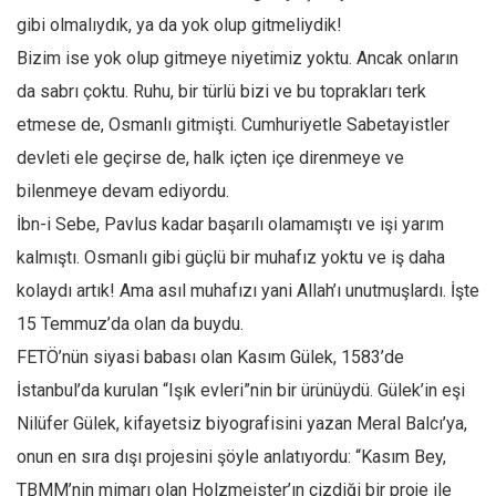
gibi olmalıydık, ya da yok olup gitmeliydik!
Bizim ise yok olup gitmeye niyetimiz yoktu. Ancak onların
da sabrı çoktu. Ruhu, bir türlü bizi ve bu toprakları terk
etmese de, Osmanlı gitmişti. Cumhuriyetle Sabetayistler
devleti ele geçirse de, halk içten içe direnmeye ve
bilenmeye devam ediyordu.
İbn-i Sebe, Pavlus kadar başarılı olamamıştı ve işi yarım
kalmıştı. Osmanlı gibi güçlü bir muhafız yoktu ve iş daha
kolaydı artık! Ama asıl muhafızı yani Allah’ı unutmuşlardı. İşte
15 Temmuz’da olan da buydu.
FETÖ’nün siyasi babası olan Kasım Gülek, 1583’de
İstanbul’da kurulan “Işık evleri”nin bir ürünüydü. Gülek’in eşi
Nilüfer Gülek, kifayetsiz biyografisini yazan Meral Balcı’ya,
onun en sıra dışı projesini şöyle anlatıyordu: “Kasım Bey,
TBMM’nin mimarı olan Holzmeister’ın çizdiği bir proje ile