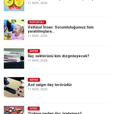
11 MAY, 2020
RÖPORTAJ
Velhâsıl İnsan: Sorumluluğumuz tüm
yaratılmışlara…
11 MAY, 2020
KAPAK
İlaç sektörünü kim dizginleyecek?
11 MAY, 2020
KAPAK
Asıl salgın ilaç terörüdür
11 MAY, 2020
GENEL
Türkiye neden ilaç üretemez?