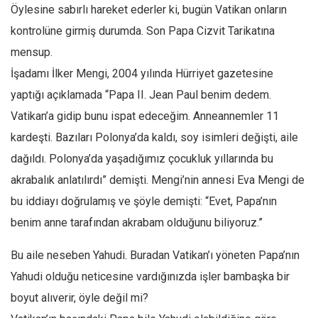
Öylesine sabırlı hareket ederler ki, bugün Vatikan onların
Mehmet Ali Tekin
kontrolüne girmiş durumda. Son Papa Cizvit Tarikatına
Abir E. Nahas
mensup.
Amina S. Jenenkovic
İşadamı İlker Mengi, 2004 yılında Hürriyet gazetesine
Bağdagül Öz
yaptığı açıklamada “Papa II. Jean Paul benim dedem.
Vatikan’a gidip bunu ispat edeceğim. Anneannemler 11
Esra Elönü
kardeşti. Bazıları Polonya’da kaldı, soy isimleri değişti, aile
» Yazar arşivi
dağıldı. Polonya’da yaşadığımız çocukluk yıllarında bu
Bu Sayı
akrabalık anlatılırdı” demişti. Mengi’nin annesi Eva Mengi de
Tüm Sayılar
bu iddiayı doğrulamış ve şöyle demişti: “Evet, Papa’nın
Kategoriler
benim anne tarafından akrabam olduğunu biliyoruz.”
Kültür Sanat
Bu aile neseben Yahudi. Buradan Vatikan’ı yöneten Papa’nın
Kitap
Yahudi olduğu neticesine vardığınızda işler bambaşka bir
Karisi kitap sualleri
boyut alıverir, öyle değil mi?
7 soruda bu hafta