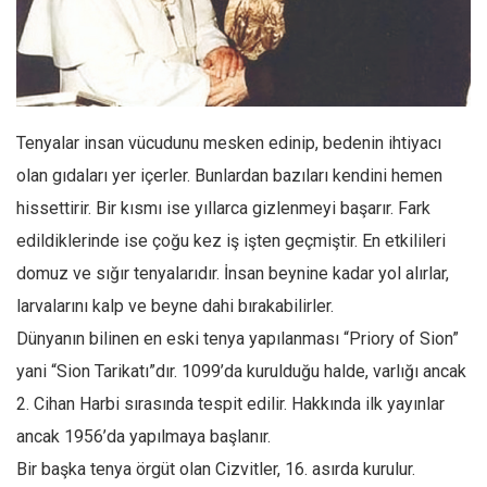
Facebook
Instagram
YouTube
Editörden
Tenyalar insan vücudunu mesken edinip, bedenin ihtiyacı
Yazarlar
olan gıdaları yer içerler. Bunlardan bazıları kendini hemen
Kemal Özer
hissettirir. Bir kısmı ise yıllarca gizlenmeyi başarır. Fark
Mahmut Toptaş
edildiklerinde ise çoğu kez iş işten geçmiştir. En etkilileri
Yvonne Ridley
domuz ve sığır tenyalarıdır. İnsan beynine kadar yol alırlar,
larvalarını kalp ve beyne dahi bırakabilirler.
Barış Tarımcıoğlu
Dünyanın bilinen en eski tenya yapılanması “Priory of Sion”
Ömer Kayani
yani “Sion Tarikatı”dır. 1099’da kurulduğu halde, varlığı ancak
Yusuf Armağan
2. Cihan Harbi sırasında tespit edilir. Hakkında ilk yayınlar
Hasanali Yıldırım
ancak 1956’da yapılmaya başlanır.
Leyla Şerif Emin
Bir başka tenya örgüt olan Cizvitler, 16. asırda kurulur.
Selçuk Türkyılmaz