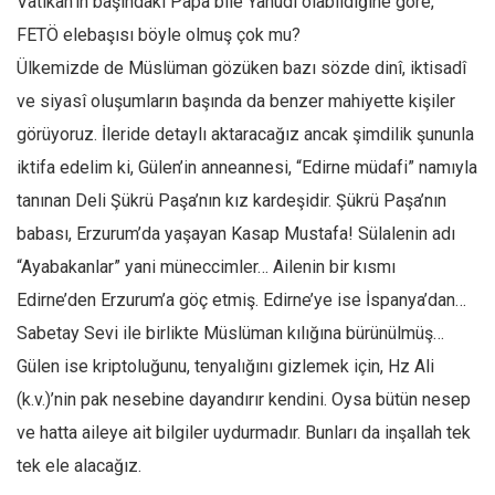
Vatikan’ın başındaki Papa bile Yahudi olabildiğine göre,
Ekonomi
FETÖ elebaşısı böyle olmuş çok mu?
Spor
Ülkemizde de Müslüman gözüken bazı sözde dinî, iktisadî
Manzara
ve siyasî oluşumların başında da benzer mahiyette kişiler
görüyoruz. İleride detaylı aktaracağız ancak şimdilik şununla
Sağlık
iktifa edelim ki, Gülen’in anneannesi, “Edirne müdafi” namıyla
Gıda-Beslenme
tanınan Deli Şükrü Paşa’nın kız kardeşidir. Şükrü Paşa’nın
Hayat
babası, Erzurum’da yaşayan Kasap Mustafa! Sülalenin adı
Türkiye
“Ayabakanlar” yani müneccimler… Ailenin bir kısmı
Siyaset
Edirne’den Erzurum’a göç etmiş. Edirne’ye ise İspanya’dan…
Dünya
Sabetay Sevi ile birlikte Müslüman kılığına bürünülmüş…
Avrupa
Gülen ise kriptoluğunu, tenyalığını gizlemek için, Hz Ali
Asya
(k.v.)’nin pak nesebine dayandırır kendini. Oysa bütün nesep
Afrika
ve hatta aileye ait bilgiler uydurmadır. Bunları da inşallah tek
İslam Dünyası
tek ele alacağız.