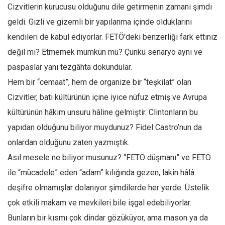
Cizvitlerin kurucusu olduğunu dile getirmenin zamanı şimdi
geldi. Gizli ve gizemli bir yapılanma içinde olduklarını
kendileri de kabul ediyorlar. FETÖ’deki benzerliği fark ettiniz
değil mi? Etmemek mümkün mü? Çünkü senaryo aynı ve
paspaslar yanı tezgâhta dokundular.
Hem bir “cemaat”, hem de organize bir “teşkilat” olan
Cizvitler, batı kültürünün içine iyice nüfuz etmiş ve Avrupa
kültürünün hâkim unsuru hâline gelmiştir. Clintonların bu
yapıdan olduğunu biliyor muydunuz? Fidel Castro’nun da
onlardan olduğunu zaten yazmıştık.
Asıl mesele ne biliyor musunuz? “FETÖ düşmanı” ve FETÖ
ile “mücadele” eden “adam” kılığında gezen, lakin hâlâ
deşifre olmamışlar dolanıyor şimdilerde her yerde. Üstelik
çok etkili makam ve mevkileri bile işgal edebiliyorlar.
Bunların bir kısmı çok dindar gözüküyor, ama mason ya da