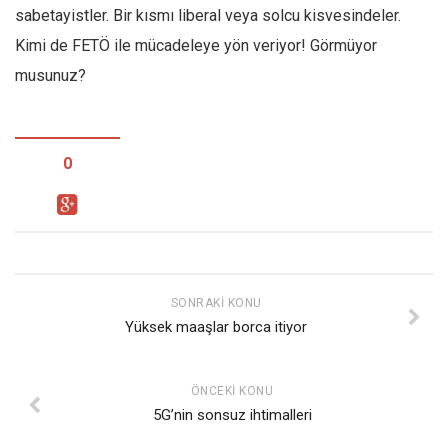
sabetayistler. Bir kısmı liberal veya solcu kisvesindeler.
Kimi de FETÖ ile mücadeleye yön veriyor! Görmüyor
musunuz?
0
SONRAKI KONU
Yüksek maaşlar borca itiyor
ÖNCEKI KONU
5G’nin sonsuz ihtimalleri