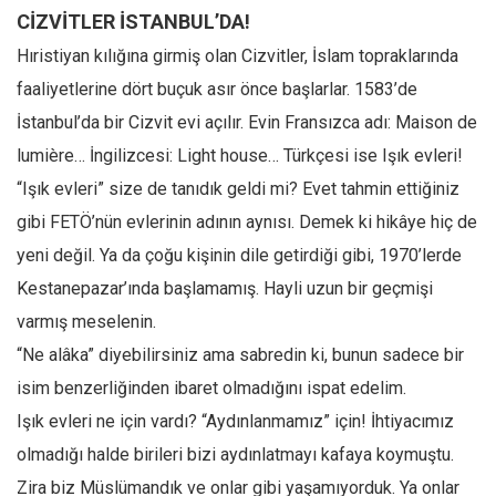
Amerika
CİZVİTLER İSTANBUL’DA!
Avustralya
Hıristiyan kılığına girmiş olan Cizvitler, İslam topraklarında
Tarih
faaliyetlerine dört buçuk asır önce başlarlar. 1583’de
Düşünce
İstanbul’da bir Cizvit evi açılır. Evin Fransızca adı: Maison de
Dosyalar
lumière… İngilizcesi: Light house… Türkçesi ise Işık evleri!
“Işık evleri” size de tanıdık geldi mi? Evet tahmin ettiğiniz
gibi FETÖ’nün evlerinin adının aynısı. Demek ki hikâye hiç de
yeni değil. Ya da çoğu kişinin dile getirdiği gibi, 1970’lerde
Kestanepazar’ında başlamamış. Hayli uzun bir geçmişi
varmış meselenin.
“Ne alâka” diyebilirsiniz ama sabredin ki, bunun sadece bir
isim benzerliğinden ibaret olmadığını ispat edelim.
Işık evleri ne için vardı? “Aydınlanmamız” için! İhtiyacımız
olmadığı halde birileri bizi aydınlatmayı kafaya koymuştu.
Zira biz Müslümandık ve onlar gibi yaşamıyorduk. Ya onlar