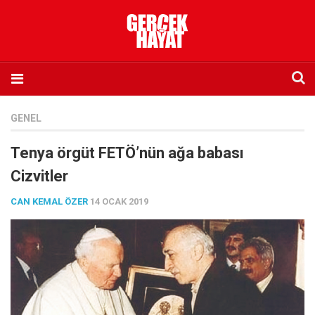
Anasayfa
GENEL
Hakkımızda
Tenya örgüt FETÖ’nün ağa babası
Künye
Cizvitler
İletişim
CAN KEMAL ÖZER
14 OCAK 2019
Abone olmak istiyorum
Satış noktası listesi
Eksik sayıların temini
Sosyal Medya
Twitter