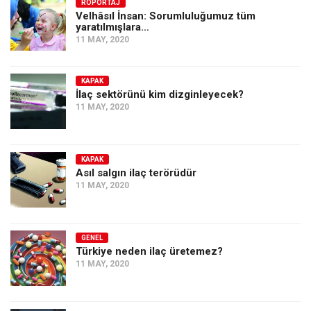
Amerika
RÖPORTAJ
Velhâsıl İnsan: Sorumluluğumuz tüm
yaratılmışlara…
Avustralya
11 MAY, 2020
Tarih
Düşünce
KAPAK
İlaç sektörünü kim dizginleyecek?
Dosyalar
11 MAY, 2020
KAPAK
Asıl salgın ilaç terörüdür
11 MAY, 2020
GENEL
Türkiye neden ilaç üretemez?
11 MAY, 2020