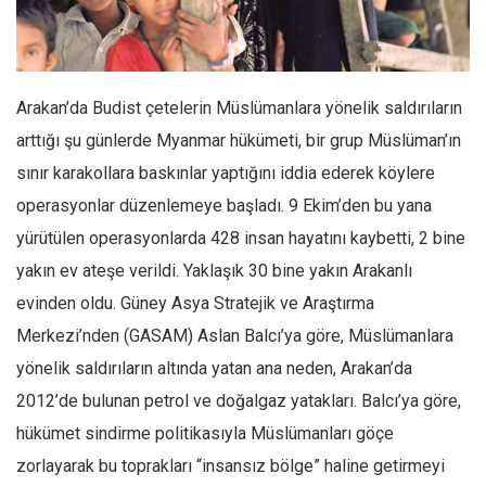
Facebook
Instagram
YouTube
Arakan’da Budist çetelerin Müslümanlara yönelik saldırıların
Editörden
arttığı şu günlerde Myanmar hükümeti, bir grup Müslüman’ın
Yazarlar
sınır karakollara baskınlar yaptığını iddia ederek köylere
Kemal Özer
operasyonlar düzenlemeye başladı. 9 Ekim’den bu yana
Mahmut Toptaş
yürütülen operasyonlarda 428 insan hayatını kaybetti, 2 bine
Yvonne Ridley
yakın ev ateşe verildi. Yaklaşık 30 bine yakın Arakanlı
evinden oldu. Güney Asya Stratejik ve Araştırma
Barış Tarımcıoğlu
Merkezi’nden (GASAM) Aslan Balcı’ya göre, Müslümanlara
Ömer Kayani
yönelik saldırıların altında yatan ana neden, Arakan’da
Yusuf Armağan
2012’de bulunan petrol ve doğalgaz yatakları. Balcı’ya göre,
Hasanali Yıldırım
hükümet sindirme politikasıyla Müslümanları göçe
Leyla Şerif Emin
zorlayarak bu toprakları “insansız bölge” haline getirmeyi
Selçuk Türkyılmaz