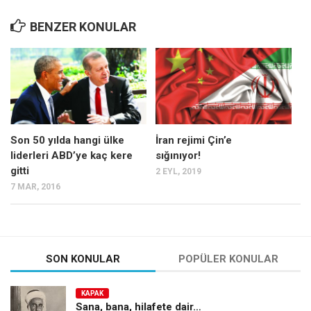
Ekonomi
BENZER KONULAR
Spor
Manzara
Sağlık
Gıda-Beslenme
Hayat
Son 50 yılda hangi ülke
İran rejimi Çin’e
Türkiye
liderleri ABD’ye kaç kere
sığınıyor!
gitti
2 EYL, 2019
Siyaset
7 MAR, 2016
Dünya
Avrupa
Asya
SON KONULAR
POPÜLER KONULAR
Afrika
İslam Dünyası
KAPAK
Sana, bana, hilafete dair…