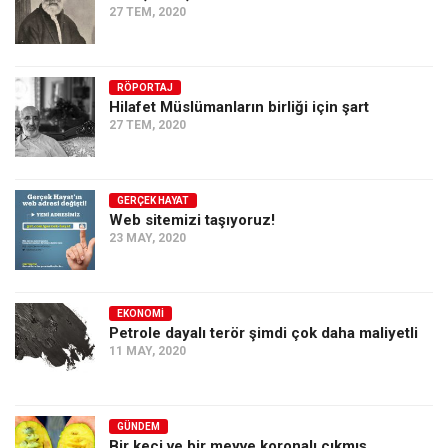
Amerika
27 TEM, 2020
Avustralya
Tarih
RÖPORTAJ
Düşünce
Hilafet Müslümanların birliği için şart
27 TEM, 2020
Dosyalar
GERÇEK HAYAT
Web sitemizi taşıyoruz!
23 MAY, 2020
EKONOMI
Petrole dayalı terör şimdi çok daha maliyetli
11 MAY, 2020
GÜNDEM
Bir keçi ve bir meyve koronalı çıkmış…