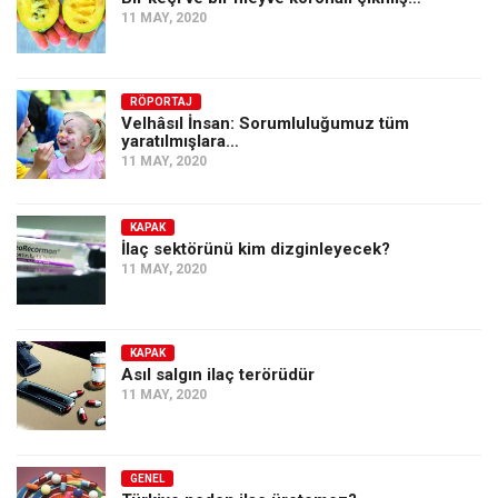
11 MAY, 2020
RÖPORTAJ
Velhâsıl İnsan: Sorumluluğumuz tüm
yaratılmışlara…
11 MAY, 2020
KAPAK
İlaç sektörünü kim dizginleyecek?
11 MAY, 2020
KAPAK
Asıl salgın ilaç terörüdür
11 MAY, 2020
GENEL