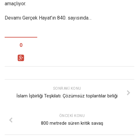
amaçlıyor.
Mehmet Ali Tekin
Devamı Gerçek Hayat’ın 840. sayısında…
Abir E. Nahas
Amina S. Jenenkovic
Bağdagül Öz
0
Esra Elönü
» Yazar arşivi
Bu Sayı
Tüm Sayılar
SONRAKI KONU
Kategoriler
İslam İşbirliği Teşkilatı: Çözümsüz toplantılar birliği
Kültür Sanat
Kitap
ÖNCEKI KONU
800 metrede süren kritik savaş
Karisi kitap sualleri
7 soruda bu hafta