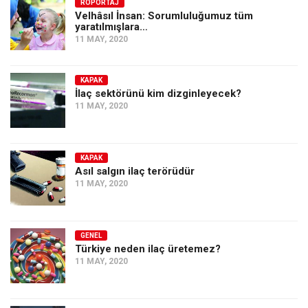
Amerika
RÖPORTAJ
Velhâsıl İnsan: Sorumluluğumuz tüm
yaratılmışlara…
Avustralya
11 MAY, 2020
Tarih
Düşünce
KAPAK
İlaç sektörünü kim dizginleyecek?
Dosyalar
11 MAY, 2020
KAPAK
Asıl salgın ilaç terörüdür
11 MAY, 2020
GENEL
Türkiye neden ilaç üretemez?
11 MAY, 2020