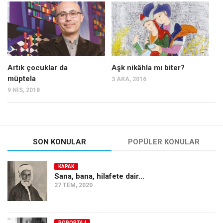
Mehmet Ali Tekin
Abir E. Nahas
Amina S. Jenenkovic
Bağdagül Öz
Artık çocuklar da
Aşk nikâhla mı biter?
müptela
3 ARA, 2016
Esra Elönü
9 NIS, 2018
» Yazar arşivi
Bu Sayı
Tüm Sayılar
SON KONULAR
POPÜLER KONULAR
Kategoriler
KAPAK
Kültür Sanat
Sana, bana, hilafete dair…
27 TEM, 2020
Kitap
Karisi kitap sualleri
7 soruda bu hafta
RÖPORTAJ