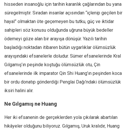
hisseden insanoğlu için tarihin karanlık çağlarından bu yana
Mehmet Ali Tekin
süregelmiştir. Sıradan insanlar açısından “içlenip geçilen bir
Abir E. Nahas
hayal” olmaktan öte geçemeyen bu tutku, güç ve iktidar
Amina S. Jenenkovic
sahipleri söz konusu olduğunda uğruna büyük bedeller
Bağdagül Öz
ödemeyi göze alan bir arayışa dönüşür. Yazılı tarihin
başladığı noktadan itibaren bütün uygarlıklar ölümsüzlük
Esra Elönü
arayışındaki efsanelerle doludur. Sümer efsanelerinde Kral
» Yazar arşivi
Gılgamış’ın peşinde koştuğu ölümsüzlük otu, Çin
Bu Sayı
efsanelerinde ilk imparator Qin Shi Huang’ın peşinden koca
Tüm Sayılar
bir ordu donatıp gönderdiği Penglai Dağı’ndaki ölümsüzlük
Kategoriler
iksiri halini alır.
Kültür Sanat
Ne Gılgamış ne Huang
Kitap
Her iki efsanenin de gerçeklerden yola çıkılarak abartılan
Karisi kitap sualleri
hikâyeler olduğunu biliyoruz. Gılgamış, Uruk kralıdır, Huang
7 soruda bu hafta