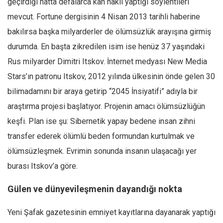
geçirdiği hatta defalarca kan nakli yaptığı söylentileri
mevcut. Fortune dergisinin 4 Nisan 2013 tarihli haberine
bakılırsa başka milyarderler de ölümsüzlük arayışına girmiş
durumda. En başta zikredilen isim ise henüz 37 yaşındaki
Rus milyarder Dimitri Itskov. İnternet medyası New Media
Stars’ın patronu Itskov, 2012 yılında ülkesinin önde gelen 30
bilimadamını bir araya getirip “2045 İnsiyatifi” adıyla bir
araştırma projesi başlatıyor. Projenin amacı ölümsüzlüğün
keşfi. Plan ise şu: Sibernetik yapay bedene insan zihni
transfer ederek ölümlü beden formundan kurtulmak ve
ölümsüzleşmek. Evrimin sonunda insanın ulaşacağı yer
burası Itskov’a göre.
Gülen ve dünyevileşmenin dayandığı nokta
Yeni Şafak gazetesinin emniyet kayıtlarına dayanarak yaptığı