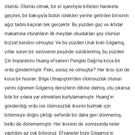
Amerika
ölümlü. Ölümlü olmak, bir el işaretiyle kitleleri harekete
Avustralya
geçiren, bir bakışıyla bütün istekleri yerine getirilen birisinin
Tarih
ağız tadını kaçıran tek gerçektir. Bu yüzden güç ve iktidar
Düşünce
makamına oturanların ilk meydan okudukları şey ölümün
Dosyalar
bizzat kendisi olmuştur. Ve bu yüzden Uruk kralı Gılgamış,
yıllar süren bir serüvenin peşinde sürüklenmiş, bu yüzden
Çin İmparatoru Huang efsanevi Penglai Dağı’na koca bir
ordu göndermiştir. Peki, sonuç ne olmuştur? Her ikisi için de
koca bir hüsran. Bilge Utnapiştim’den ölümsüzlük otunun
yerini öğrenen Gılgamış denizlerin dibine dalmış, otu çıkarsa
bile bir yılana yar etmekten kurtulamamıştır. Huang’ın
gönderdiği ordu ise ölümsüzlük iksirini bulmak için
bilinmeze doğru çıktığı seferde bir daha geri dönmemiş,
belki de dönememiştir. Her ikisinin de sonrasında neler
yaptığını az çok biliyoruz. Efsaneler bize Gılgamış’ın