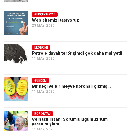
GERÇEK HAYAT
Web sitemizi taşıyoruz!
23 MAY, 2020
EKONOMI
Petrole dayalı terör şimdi çok daha maliyetli
11 MAY, 2020
GÜNDEM
Bir keçi ve bir meyve koronalı çıkmış…
11 MAY, 2020
RÖPORTAJ
Velhâsıl İnsan: Sorumluluğumuz tüm
yaratılmışlara…
11 MAY, 2020