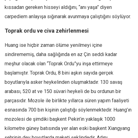
kıssadan gereken hisseyi aldığını, “anı yaşa” diyen
carpediem anlayışa sığınarak avunmaya çalıştığını söylüyor.
Toprak ordu ve civa zehirlenmesi
Huang ise hiçbir zaman ölüme yenilmeyi içine
sindirememiş, daha sağlığında en az Çin seddi kadar
meşhur olacak olan “Toprak Ordu”yu inşa ettirmeye
başlamıştır. Toprak Ordu, 8 bini aşkın sayıda gerçek
boyutlarıyla asker heykelinden oluşmaktadır. 130 savaş
arabası, 520 at ve 150 süvari heykeli de bu ordunun bir
parçasıdır. Mozole ile birlikte yıllarca süren yapım faaliyeti
esnasında 700 bin kişinin çalıştığı söylenmektedir. Huang’ın
mozolesi de şimdiki başkent Pekin’in yaklaşık 1000
kilometre güney batısında yer alan eski başkent Xiangyang
şehrinin dev boyutlarda maketi şeklindedir. Adını