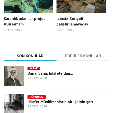
Karanlık adamlar projesi:
İzinsiz Suriyeli
#Susamam
çalıştırılamayacak
16 EYL, 2019
28 EKI, 2019
SON KONULAR
POPÜLER KONULAR
KAPAK
Sana, bana, hilafete dair…
27 TEM, 2020
RÖPORTAJ
Hilafet Müslümanların birliği için şart
27 TEM, 2020