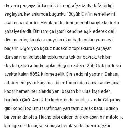
da yedi parçaya bölünmüş bir coğrafyada ilk defa birliği
Ekonomi
sağlayan, her anlamda bugünkü “Büyük Çin”in temellerini
Spor
atan imparatordur. Her ikisi de dönemleri itibariyle kudretli
Manzara
şahsiyetlerdir. Biri tanrıça İştar’ı kendine âşık ederek deli
Sağlık
divane eder, tanrılara meydan okur hatta onları yenmeyi
Gıda-Beslenme
başarır. Diğeriyse uçsuz bucaksız topraklarda yaşayan
Hayat
dünyanın en kalabalık toplumunu tek bir bayrak, tek bir
Türkiye
devlet çatısı altında toplar. Bugün sadece 2500 kilometresi
Siyaset
ayakta kalan 8852 kilometrelik Çin seddini yaptırır. Dahası,
alfabeden giyim kuşama, din reformundan sanat anlayışına
Dünya
kadar hemen her alanda yeni baştan bir ulus inşa eder,
Avrupa
bugünkü Çin’i. Ancak bu kudretin de sınırları vardır. Gılgamış
Asya
gibi kendi toplumu tarafından yarı tanrı olarak kabul edilen
Afrika
bir varlık da olsa, Huang gibi dilden dile dolaşan bir mitolojik
İslam Dünyası
kimliğe de dönüşse sonuçta her ikisi de insandır, yani