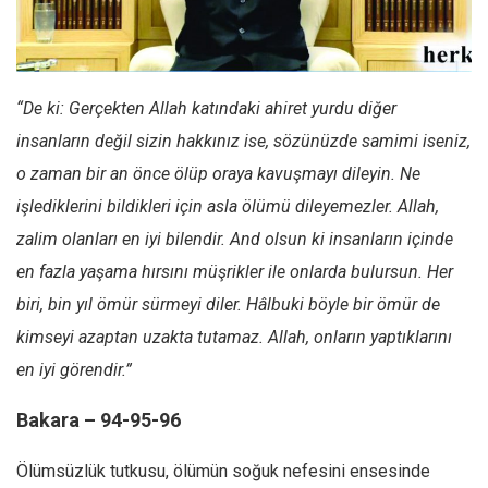
Facebook
Instagram
YouTube
“De ki: Gerçekten Allah katındaki ahiret yurdu diğer
Editörden
insanların değil sizin hakkınız ise, sözünüzde samimi iseniz,
Yazarlar
o zaman bir an önce ölüp oraya kavuşmayı dileyin. Ne
Kemal Özer
işlediklerini bildikleri için asla ölümü dileyemezler. Allah,
Mahmut Toptaş
zalim olanları en iyi bilendir. And olsun ki insanların içinde
en fazla yaşama hırsını müşrikler ile onlarda bulursun. Her
Yvonne Ridley
biri, bin yıl ömür sürmeyi diler. Hâlbuki böyle bir ömür de
Barış Tarımcıoğlu
kimseyi azaptan uzakta tutamaz. Allah, onların yaptıklarını
Ömer Kayani
en iyi görendir.”
Yusuf Armağan
Hasanali Yıldırım
Bakara – 94-95-96
Leyla Şerif Emin
Ölümsüzlük tutkusu, ölümün soğuk nefesini ensesinde
Selçuk Türkyılmaz