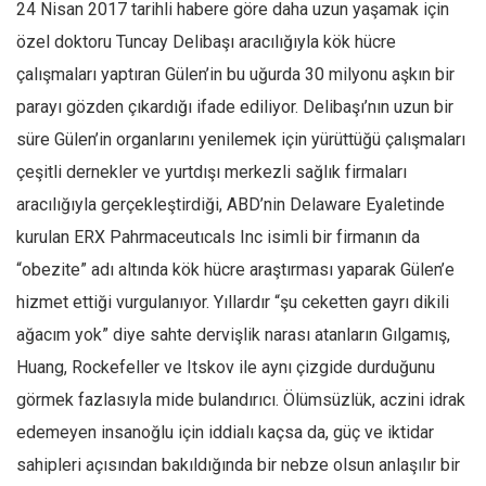
24 Nisan 2017 tarihli habere göre daha uzun yaşamak için
özel doktoru Tuncay Delibaşı aracılığıyla kök hücre
çalışmaları yaptıran Gülen’in bu uğurda 30 milyonu aşkın bir
parayı gözden çıkardığı ifade ediliyor. Delibaşı’nın uzun bir
süre Gülen’in organlarını yenilemek için yürüttüğü çalışmaları
çeşitli dernekler ve yurtdışı merkezli sağlık firmaları
aracılığıyla gerçekleştirdiği, ABD’nin Delaware Eyaletinde
kurulan ERX Pahrmaceutıcals Inc isimli bir firmanın da
“obezite” adı altında kök hücre araştırması yaparak Gülen’e
hizmet ettiği vurgulanıyor. Yıllardır “şu ceketten gayrı dikili
ağacım yok” diye sahte dervişlik narası atanların Gılgamış,
Huang, Rockefeller ve Itskov ile aynı çizgide durduğunu
görmek fazlasıyla mide bulandırıcı. Ölümsüzlük, aczini idrak
edemeyen insanoğlu için iddialı kaçsa da, güç ve iktidar
sahipleri açısından bakıldığında bir nebze olsun anlaşılır bir