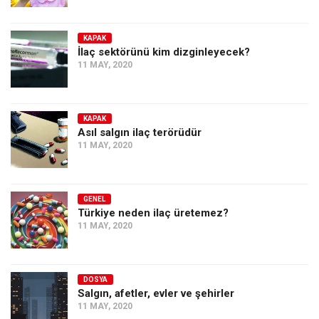
KAPAK
İlaç sektörünü kim dizginleyecek?
11 MAY, 2020
KAPAK
Asıl salgın ilaç terörüdür
11 MAY, 2020
GENEL
Türkiye neden ilaç üretemez?
11 MAY, 2020
DOSYA
Salgın, afetler, evler ve şehirler
11 MAY, 2020