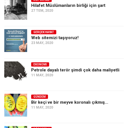
Hilafet Müslümanların birliği için şart
Ekonomi
27 TEM, 2020
Spor
Manzara
GERÇEK HAYAT
Sağlık
Web sitemizi taşıyoruz!
23 MAY, 2020
Gıda-Beslenme
Hayat
Türkiye
EKONOMI
Petrole dayalı terör şimdi çok daha maliyetli
Siyaset
11 MAY, 2020
Dünya
Avrupa
GÜNDEM
Asya
Bir keçi ve bir meyve koronalı çıkmış…
11 MAY, 2020
Afrika
İslam Dünyası