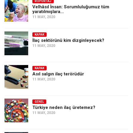
Amerika
RÖPORTAJ
Velhâsıl İnsan: Sorumluluğumuz tüm
yaratılmışlara…
Avustralya
11 MAY, 2020
Tarih
Düşünce
KAPAK
İlaç sektörünü kim dizginleyecek?
Dosyalar
11 MAY, 2020
KAPAK
Asıl salgın ilaç terörüdür
11 MAY, 2020
GENEL
Türkiye neden ilaç üretemez?
11 MAY, 2020