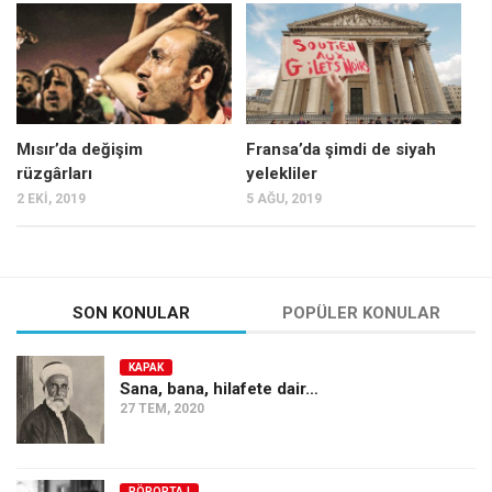
Mehmet Ali Tekin
Abir E. Nahas
Amina S. Jenenkovic
Bağdagül Öz
Mısır’da değişim
Fransa’da şimdi de siyah
rüzgârları
yelekliler
Esra Elönü
2 EKI, 2019
5 AĞU, 2019
» Yazar arşivi
Bu Sayı
Tüm Sayılar
SON KONULAR
POPÜLER KONULAR
Kategoriler
KAPAK
Kültür Sanat
Sana, bana, hilafete dair…
27 TEM, 2020
Kitap
Karisi kitap sualleri
7 soruda bu hafta
RÖPORTAJ