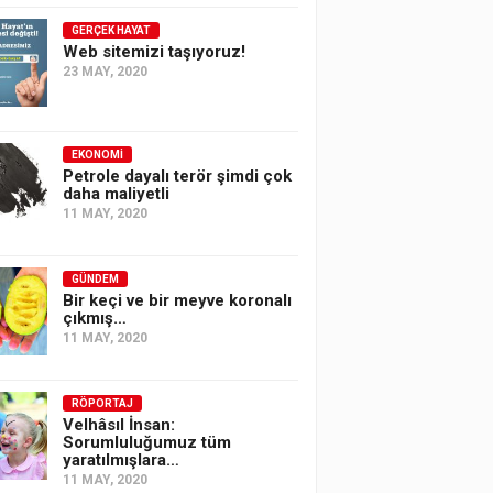
GERÇEK HAYAT
Web sitemizi taşıyoruz!
23 MAY, 2020
EKONOMI
Petrole dayalı terör şimdi çok
daha maliyetli
11 MAY, 2020
GÜNDEM
Bir keçi ve bir meyve koronalı
çıkmış…
11 MAY, 2020
RÖPORTAJ
Velhâsıl İnsan:
Sorumluluğumuz tüm
yaratılmışlara…
11 MAY, 2020