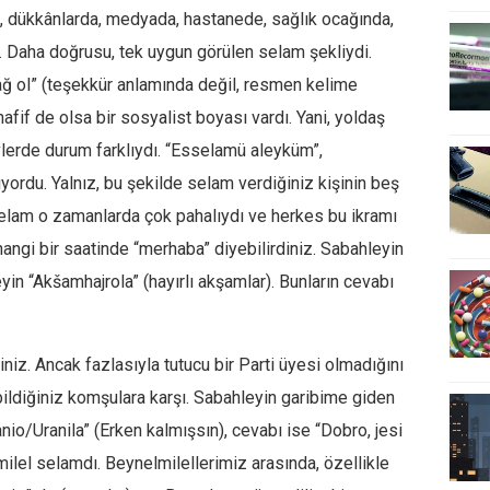
, dükkânlarda, medyada, hastanede, sağlık ocağında,
. Daha doğrusu, tek uygun görülen selam şekliydi.
ağ ol” (teşekkür anlamında değil, resmen kelime
afif de olsa bir sosyalist boyası vardı. Yani, yoldaş
vlerde durum farklıydı. “Esselamü aleyküm”,
yordu. Yalnız, bu şekilde selam verdiğiniz kişinin beş
 selam o zamanlarda çok pahalıydı ve herkes bu ikramı
angi bir saatinde “merhaba” diyebilirdiniz. Sabahleyin
eyin “Akšamhajrola” (hayırlı akşamlar). Bunların cevabı
niz. Ancak fazlasıyla tutucu bir Parti üyesi olmadığını
ildiğiniz komşulara karşı. Sabahleyin garibime giden
nio/Uranila” (Erken kalmışsın), cevabı ise “Dobro, jesi
lmilel selamdı. Beynelmilellerimiz arasında, özellikle