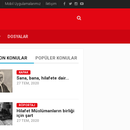
Mobil Uygulamalarımız
İletişim
DOSYALAR
ON KONULAR
POPÜLER KONULAR
KAPAK
Sana, bana, hilafete dair…
27 TEM, 2020
RÖPORTAJ
Hilafet Müslümanların birliği
için şart
27 TEM, 2020