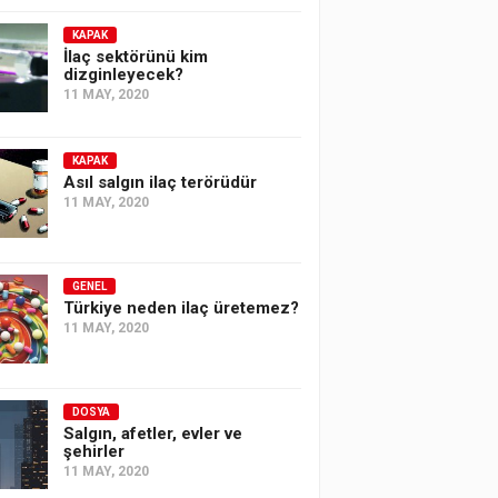
KAPAK
İlaç sektörünü kim
dizginleyecek?
11 MAY, 2020
KAPAK
Asıl salgın ilaç terörüdür
11 MAY, 2020
GENEL
Türkiye neden ilaç üretemez?
11 MAY, 2020
DOSYA
Salgın, afetler, evler ve
şehirler
11 MAY, 2020