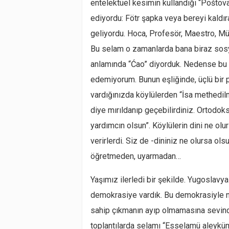
entelektüel kesimin kullandığı “Poštovan
ediyordu: Fötr şapka veya bereyi kaldırar
geliyordu. Hoca, Profesör, Maestro, Mü
Bu selam o zamanlarda bana biraz sosye
anlamında “Ćao” diyorduk. Nedense bu 
edemiyorum. Bunun eşliğinde, üçlü bir pa
vardığınızda köylülerden “İsa methedil
diye mırıldanıp geçebilirdiniz. Ortodok
yardımcın olsun”. Köylülerin dini ne ol
verirlerdi. Siz de -dininiz ne olursa ol
öğretmeden, uyarmadan…
Yaşımız ilerledi bir şekilde. Yugoslavya
demokrasiye vardık. Bu demokrasiyle n
sahip çıkmanın ayıp olmamasına sevind
toplantılarda selamı “Esselamü aleyküm