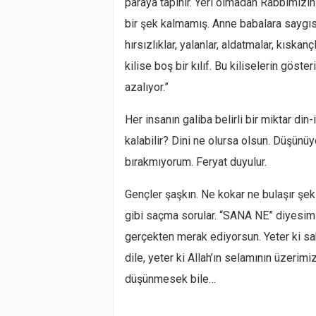
paraya tapınır. Yeri olmadan Rabbimizin i
bir şek kalmamış. Anne babalara saygısı
hırsızlıklar, yalanlar, aldatmalar, kıska
kilise boş bir kılıf. Bu kiliselerin göste
azalıyor.”
Her insanın galiba belirli bir miktar di
kalabilir? Dini ne olursa olsun. Düşünüy
bırakmıyorum. Feryat duyulur.
Gençler şaşkın. Ne kokar ne bulaşır şek
gibi saçma sorular. “SANA NE” diyesim 
gerçekten merak ediyorsun. Yeter ki saba
dile, yeter ki Allah’ın selamının üzerimiz
düşünmesek bile…