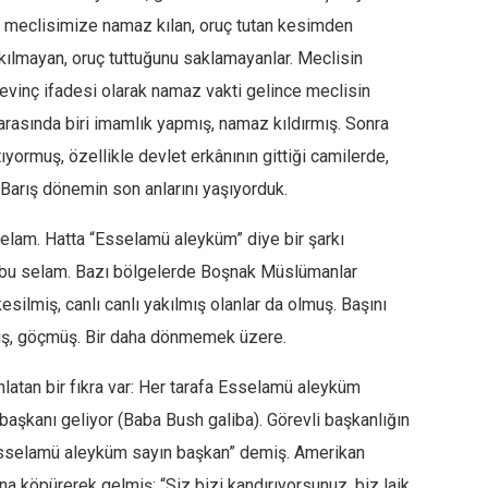
t meclisimize namaz kılan, oruç tutan kesimden
e kılmayan, oruç tuttuğunu saklamayanlar. Meclisin
evinç ifadesi olarak namaz vakti gelince meclisin
r arasında biri imamlık yapmış, namaz kıldırmış. Sonra
yormuş, özellikle devlet erkânının gittiği camilerde,
Barış dönemin son anlarını yaşıyorduk.
elam. Hatta “Esselamü aleyküm” diye bir şarkı
i bu selam. Bazı bölgelerde Boşnak Müslümanlar
esilmiş, canlı canlı yakılmış olanlar da olmuş. Başını
lmış, göçmüş. Bir daha dönmemek üzere.
latan bir fıkra var: Her tarafa Esselamü aleyküm
başkanı geliyor (Baba Bush galiba). Görevli başkanlığın
Esselamü aleyküm sayın başkan” demiş. Amerikan
 köpürerek gelmiş: “Siz bizi kandırıyorsunuz, biz laik,