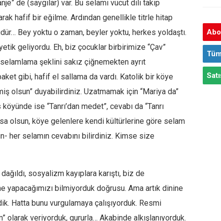
je” de (saygılar) var. Bu selamı vücut dili takip
ak hafif bir eğilme. Ardından genellikle titrle hitap
dür… Bey yoktu o zaman, beyler yoktu, herkes yoldaştı.
Abon
tik geliyordu. Eh, biz çocuklar birbirimize “Çav”
Tüm
selamlama şeklini sakız çiğnemekten ayrıt
Satı
ket gibi, hafif el sallama da vardı. Katolik bir köye
miş olsun” duyabilirdiniz. Uzatmamak için “Mariya da”
s köyünde ise “Tanrı’dan medet”, cevabı da “Tanrı
ursa olsun, köye gelenlere kendi kültürlerine göre selam
sun- her selamın cevabını bilirdiniz. Kimse size
 dağıldı, sosyalizm kayıplara karıştı, biz de
e yapacağımızı bilmiyorduk doğrusu. Ama artık dinine
ik. Hatta bunu vurgulamaya çalışıyorduk. Resmi
” olarak veriyorduk, gururla… Akabinde alkışlanıyorduk.