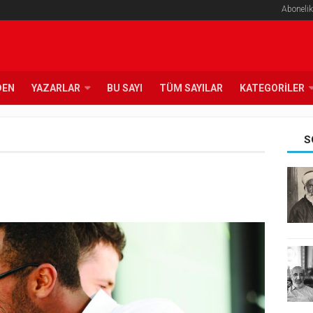
Abonelik
DEN
YAZARLAR
BU SAYI
TÜM SAYILAR
KATEGORILER
S