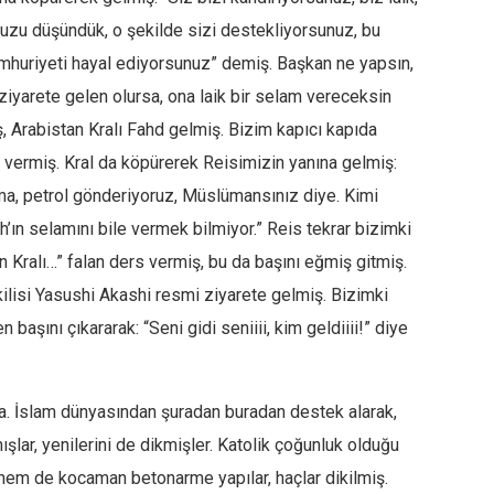
uzu düşündük, o şekilde sizi destekliyorsunuz, bu
umhuriyeti hayal ediyorsunuz” demiş. Başkan ne yapsın,
ziyarete gelen olursa, ona laik bir selam vereceksin
 Arabistan Kralı Fahd gelmiş. Bizim kapıcı kapıda
 vermiş. Kral da köpürerek Reisimizin yanına gelmiş:
rma, petrol gönderiyoruz, Müslümansınız diye. Kimi
h’ın selamını bile vermek bilmiyor.” Reis tekrar bizimki
n Kralı…” falan ders vermiş, bu da başını eğmiş gitmiş.
lisi Yasushi Akashi resmi ziyarete gelmiş. Bizimki
 başını çıkararak: “Seni gidi seniiii, kim geldiiii!” diye
a. İslam dünyasından şuradan buradan destek alarak,
şlar, yenilerini de dikmişler. Katolik çoğunluk olduğu
 hem de kocaman betonarme yapılar, haçlar dikilmiş.