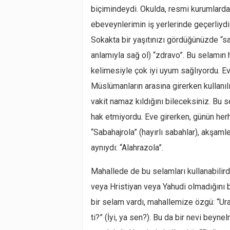
biçimindeydi. Okulda, resmi kurumlarda
ebeveynlerimin iş yerlerinde geçerliydi
Sokakta bir yaşıtınızı gördüğünüzde “s
anlamıyla sağ ol) “zdravo”. Bu selamın h
kelimesiyle çok iyi uyum sağlıyordu. E
Müslümanların arasına girerken kullanılı
vakit namaz kıldığını bileceksiniz. Bu
hak etmiyordu. Eve girerken, günün herh
“Sabahajrola” (hayırlı sabahlar), akşaml
aynıydı: “Alahrazola”.
Mahallede de bu selamları kullanabilirdi
veya Hristiyan veya Yahudi olmadığını b
bir selam vardı, mahallemize özgü: “Ura
ti?” (İyi, ya sen?). Bu da bir nevi beyne