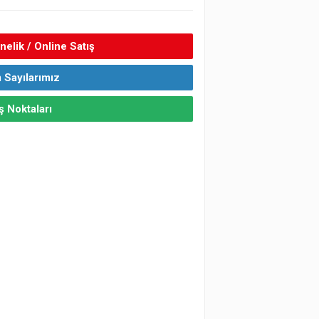
elik / Online Satış
 Sayılarımız
ş Noktaları