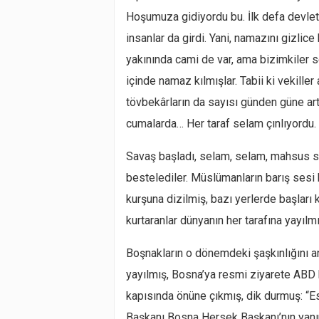
Hoşumuza gidiyordu bu. İlk defa devle
insanlar da girdi. Yani, namazını gizlic
yakınında cami de var, ama bizimkiler s
içinde namaz kılmışlar. Tabii ki vekille
tövbekârların da sayısı günden güne artı
cumalarda… Her taraf selam çınlıyordu. 
Savaş başladı, selam, selam, mahsus s
bestelediler. Müslümanların barış ses
kurşuna dizilmiş, bazı yerlerde başları k
kurtaranlar dünyanın her tarafına yayı
Boşnakların o dönemdeki şaşkınlığını an
yayılmış, Bosna’ya resmi ziyarete ABD 
kapısında önüne çıkmış, dik durmuş: “
Başkanı Bosna Hersek Başkanı’nın yanına