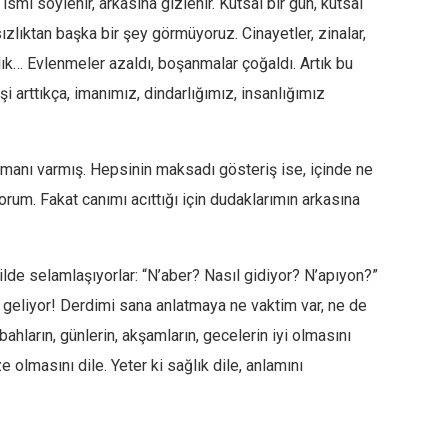
smi söylenir, arkasına gizlenir. Kutsal bir gün, kutsal
zlıktan başka bir şey görmüyoruz. Cinayetler, zinalar,
nçlık… Evlenmeler azaldı, boşanmalar çoğaldı. Artık bu
rişi arttıkça, imanımız, dindarlığımız, insanlığımız
n-imanı varmış. Hepsinin maksadı gösteriş ise, içinde ne
orum. Fakat canımı acıttığı için dudaklarımın arkasına
ilde selamlaşıyorlar: “N’aber? Nasıl gidiyor? N’apıyon?”
geliyor! Derdimi sana anlatmaya ne vaktim var, ne de
hların, günlerin, akşamların, gecelerin iyi olmasını
e olmasını dile. Yeter ki sağlık dile, anlamını