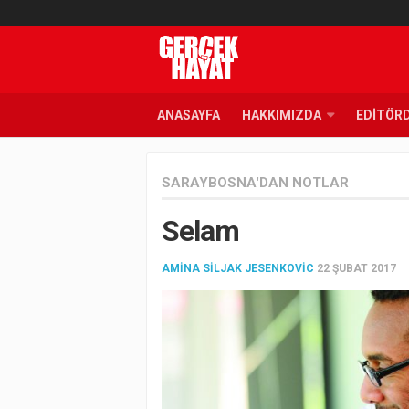
ANASAYFA
HAKKIMIZDA
EDITÖR
SARAYBOSNA'DAN NOTLAR
Selam
AMINA SILJAK JESENKOVIC
22 ŞUBAT 2017