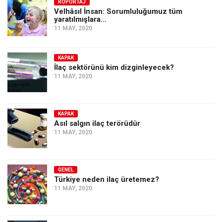
Amerika
RÖPORTAJ
Velhâsıl İnsan: Sorumluluğumuz tüm
yaratılmışlara…
Avustralya
11 MAY, 2020
Tarih
Düşünce
KAPAK
İlaç sektörünü kim dizginleyecek?
Dosyalar
11 MAY, 2020
KAPAK
Asıl salgın ilaç terörüdür
11 MAY, 2020
GENEL
Türkiye neden ilaç üretemez?
11 MAY, 2020