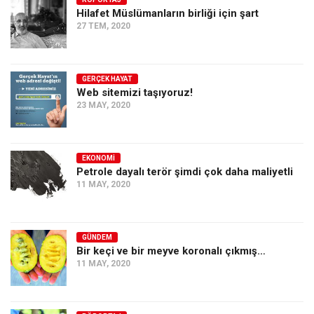
Hilafet Müslümanların birliği için şart
Ekonomi
27 TEM, 2020
Spor
Manzara
GERÇEK HAYAT
Sağlık
Web sitemizi taşıyoruz!
23 MAY, 2020
Gıda-Beslenme
Hayat
Türkiye
EKONOMI
Petrole dayalı terör şimdi çok daha maliyetli
Siyaset
11 MAY, 2020
Dünya
Avrupa
GÜNDEM
Asya
Bir keçi ve bir meyve koronalı çıkmış…
11 MAY, 2020
Afrika
İslam Dünyası