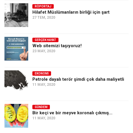
RÖPORTAJ
Ekonomi
Hilafet Müslümanların birliği için şart
Spor
27 TEM, 2020
Manzara
Sağlık
GERÇEK HAYAT
Web sitemizi taşıyoruz!
Gıda-Beslenme
23 MAY, 2020
Hayat
Türkiye
EKONOMI
Siyaset
Petrole dayalı terör şimdi çok daha maliyetli
11 MAY, 2020
Dünya
Avrupa
Asya
GÜNDEM
Bir keçi ve bir meyve koronalı çıkmış…
Afrika
11 MAY, 2020
İslam Dünyası