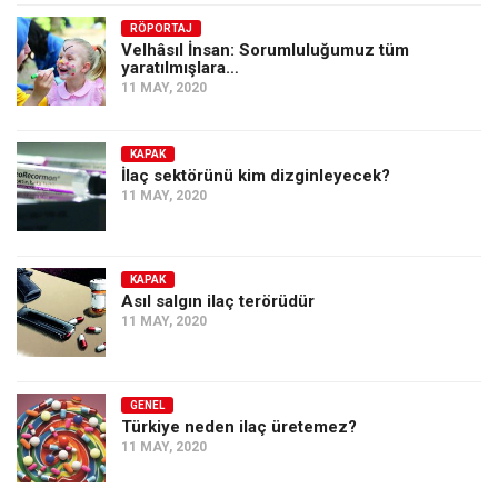
Amerika
RÖPORTAJ
Avustralya
Velhâsıl İnsan: Sorumluluğumuz tüm
yaratılmışlara…
Tarih
11 MAY, 2020
Düşünce
Dosyalar
KAPAK
İlaç sektörünü kim dizginleyecek?
11 MAY, 2020
KAPAK
Asıl salgın ilaç terörüdür
11 MAY, 2020
GENEL
Türkiye neden ilaç üretemez?
11 MAY, 2020