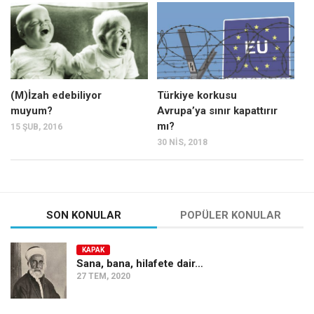
Mehmet Ali Tekin
Abir E. Nahas
Amina S. Jenenkovic
Bağdagül Öz
(M)İzah edebiliyor
Türkiye korkusu
muyum?
Avrupa’ya sınır kapattırır
Esra Elönü
mı?
15 ŞUB, 2016
» Yazar arşivi
30 NIS, 2018
Bu Sayı
Tüm Sayılar
Kategoriler
SON KONULAR
POPÜLER KONULAR
Kültür Sanat
KAPAK
Kitap
Sana, bana, hilafete dair…
27 TEM, 2020
Karisi kitap sualleri
7 soruda bu hafta