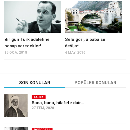
Mehmet Ali Tekin
Abir E. Nahas
Amina S. Jenenkovic
Bağdagül Öz
Bir gün Türk adaletine
Selo gori, a baba se
hesap verecekler!
češlja*
Esra Elönü
15 OCA, 2018
4 MAY, 2016
» Yazar arşivi
Bu Sayı
Tüm Sayılar
SON KONULAR
POPÜLER KONULAR
Kategoriler
KAPAK
Kültür Sanat
Sana, bana, hilafete dair…
27 TEM, 2020
Kitap
Karisi kitap sualleri
7 soruda bu hafta
RÖPORTAJ