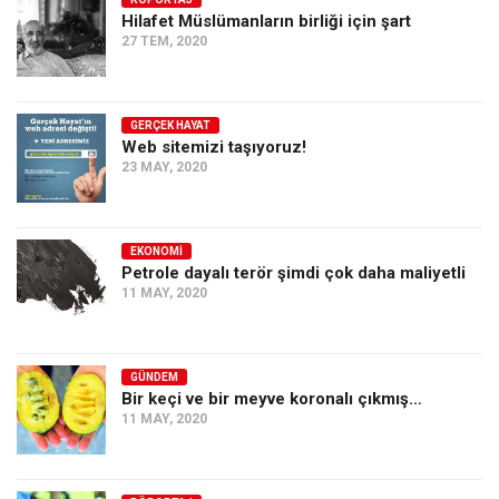
Hilafet Müslümanların birliği için şart
Ekonomi
27 TEM, 2020
Spor
Manzara
GERÇEK HAYAT
Sağlık
Web sitemizi taşıyoruz!
23 MAY, 2020
Gıda-Beslenme
Hayat
Türkiye
EKONOMI
Petrole dayalı terör şimdi çok daha maliyetli
Siyaset
11 MAY, 2020
Dünya
Avrupa
GÜNDEM
Asya
Bir keçi ve bir meyve koronalı çıkmış…
11 MAY, 2020
Afrika
İslam Dünyası