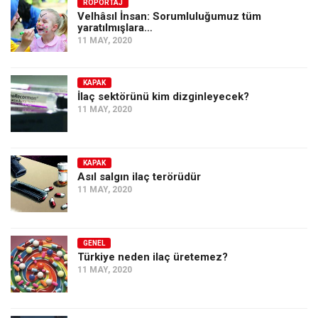
Amerika
RÖPORTAJ
Velhâsıl İnsan: Sorumluluğumuz tüm
yaratılmışlara…
Avustralya
11 MAY, 2020
Tarih
Düşünce
KAPAK
İlaç sektörünü kim dizginleyecek?
Dosyalar
11 MAY, 2020
KAPAK
Asıl salgın ilaç terörüdür
11 MAY, 2020
GENEL
Türkiye neden ilaç üretemez?
11 MAY, 2020