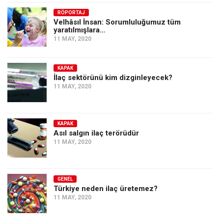
Amerika
RÖPORTAJ
Avustralya
Velhâsıl İnsan: Sorumluluğumuz tüm
yaratılmışlara…
Tarih
11 MAY, 2020
Düşünce
Dosyalar
KAPAK
İlaç sektörünü kim dizginleyecek?
11 MAY, 2020
KAPAK
Asıl salgın ilaç terörüdür
11 MAY, 2020
GENEL
Türkiye neden ilaç üretemez?
11 MAY, 2020