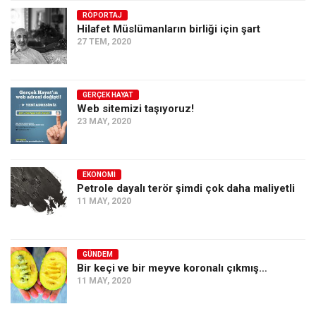
RÖPORTAJ
Ekonomi
Hilafet Müslümanların birliği için şart
Spor
27 TEM, 2020
Manzara
Sağlık
GERÇEK HAYAT
Web sitemizi taşıyoruz!
Gıda-Beslenme
23 MAY, 2020
Hayat
Türkiye
EKONOMI
Siyaset
Petrole dayalı terör şimdi çok daha maliyetli
11 MAY, 2020
Dünya
Avrupa
Asya
GÜNDEM
Bir keçi ve bir meyve koronalı çıkmış…
Afrika
11 MAY, 2020
İslam Dünyası