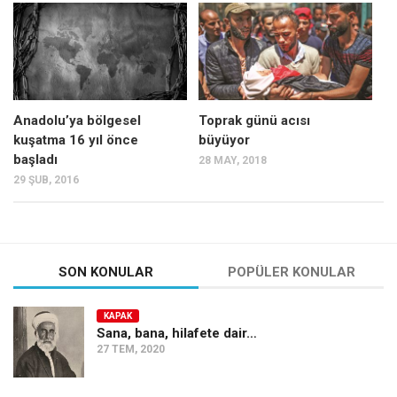
Mehmet Ali Tekin
Abir E. Nahas
Amina S. Jenenkovic
Bağdagül Öz
Anadolu’ya bölgesel
Toprak günü acısı
kuşatma 16 yıl önce
büyüyor
Esra Elönü
başladı
28 MAY, 2018
» Yazar arşivi
29 ŞUB, 2016
Bu Sayı
Tüm Sayılar
Kategoriler
SON KONULAR
POPÜLER KONULAR
Kültür Sanat
KAPAK
Kitap
Sana, bana, hilafete dair…
27 TEM, 2020
Karisi kitap sualleri
7 soruda bu hafta