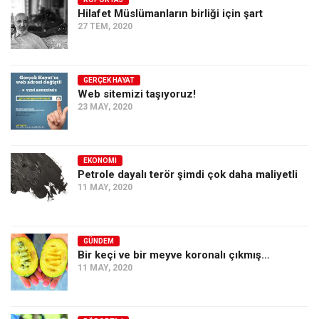
Hilafet Müslümanların birliği için şart
Ekonomi
27 TEM, 2020
Spor
Manzara
GERÇEK HAYAT
Sağlık
Web sitemizi taşıyoruz!
23 MAY, 2020
Gıda-Beslenme
Hayat
Türkiye
EKONOMI
Petrole dayalı terör şimdi çok daha maliyetli
Siyaset
11 MAY, 2020
Dünya
Avrupa
GÜNDEM
Asya
Bir keçi ve bir meyve koronalı çıkmış…
11 MAY, 2020
Afrika
İslam Dünyası