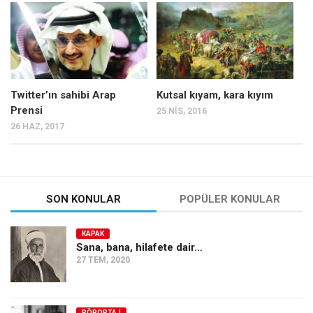
Mehmet Ali Tekin
Abir E. Nahas
Amina S. Jenenkovic
Bağdagül Öz
Twitter’ın sahibi Arap
Kutsal kıyam, kara kıyım
Prensi
25 NIS, 2016
Esra Elönü
26 HAZ, 2017
» Yazar arşivi
Bu Sayı
Tüm Sayılar
SON KONULAR
POPÜLER KONULAR
Kategoriler
KAPAK
Kültür Sanat
Sana, bana, hilafete dair…
27 TEM, 2020
Kitap
Karisi kitap sualleri
7 soruda bu hafta
RÖPORTAJ