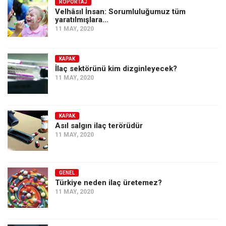
Amerika
RÖPORTAJ
Velhâsıl İnsan: Sorumluluğumuz tüm
yaratılmışlara…
Avustralya
11 MAY, 2020
Tarih
Düşünce
KAPAK
İlaç sektörünü kim dizginleyecek?
Dosyalar
11 MAY, 2020
KAPAK
Asıl salgın ilaç terörüdür
11 MAY, 2020
GENEL
Türkiye neden ilaç üretemez?
11 MAY, 2020