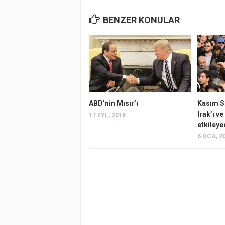
BENZER KONULAR
ABD’nin Mısır’ı
Kasım S
Irak’ı v
17 EYL, 2018
etkiley
6 OCA, 2