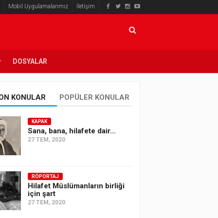
Mobil Uygulamalarımız
İletişim
DOSYALAR
ON KONULAR
POPÜLER KONULAR
KAPAK
Sana, bana, hilafete dair…
27 TEM, 2020
RÖPORTAJ
Hilafet Müslümanların birliği
için şart
27 TEM, 2020