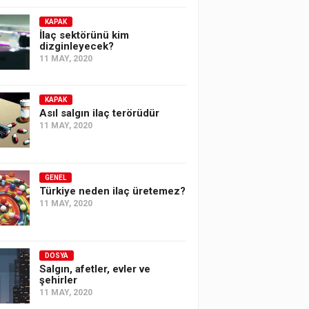
KAPAK
İlaç sektörünü kim
dizginleyecek?
11 MAY, 2020
KAPAK
Asıl salgın ilaç terörüdür
11 MAY, 2020
GENEL
Türkiye neden ilaç üretemez?
11 MAY, 2020
DOSYA
Salgın, afetler, evler ve
şehirler
11 MAY, 2020