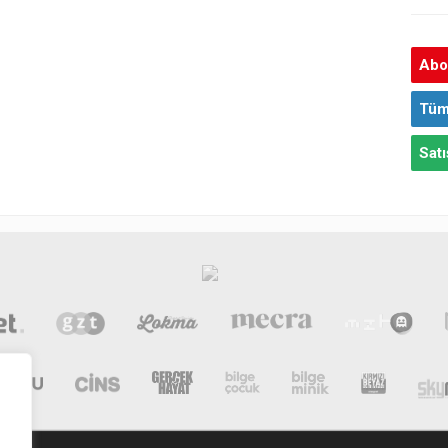
Abon
Tüm
Satı