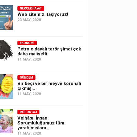
GERÇEK HAYAT
Web sitemizi taşıyoruz!
23 MAY, 2020
EKONOMI
Petrole dayalı terör şimdi çok
daha maliyetli
11 MAY, 2020
GÜNDEM
Bir keçi ve bir meyve koronalı
çıkmış…
11 MAY, 2020
RÖPORTAJ
Velhâsıl İnsan:
Sorumluluğumuz tüm
yaratılmışlara…
11 MAY, 2020