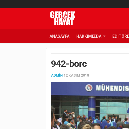
ANASAYFA
HAKKIMIZDA
EDITÖR
942-borc
ADMIN
12 KASIM 2018