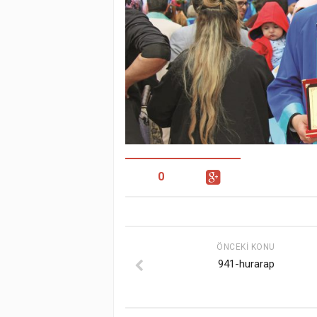
0
ÖNCEKI KONU
941-hurarap