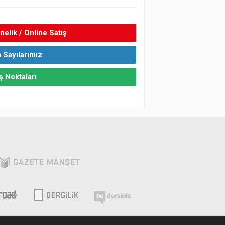
elik / Online Satış
 Sayılarımız
ş Noktaları