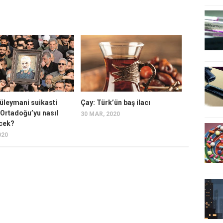
üleymani suikasti
Çay: Türk’ün baş ilacı
e Ortadoğu’yu nasıl
30 MAR, 2020
ecek?
020