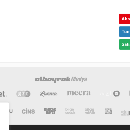
Abon
Tüm
Satı