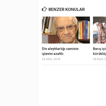
BENZER KONULAR
Din aleyhtarlığı caminin
Barış iç
işlevini azalttı
körüklü
24 ARA, 2018
26 KAS, 