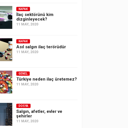
KAPAK
İlaç sektörünü kim
dizginleyecek?
11 MAY, 2020
KAPAK
Asıl salgın ilaç terörüdür
11 MAY, 2020
GENEL
Türkiye neden ilaç üretemez?
11 MAY, 2020
DOSYA
Salgın, afetler, evler ve
şehirler
11 MAY, 2020