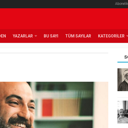
Abonelik
DEN
YAZARLAR
BU SAYI
TÜM SAYILAR
KATEGORILER
S