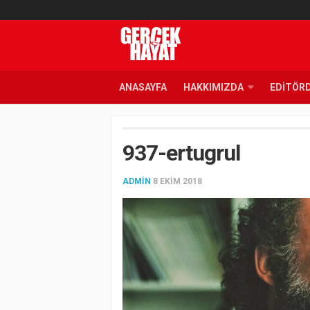
ANASAYFA
HAKKIMIZDA
EDITÖR
937-ertugrul
ADMIN
8 EKIM 2018