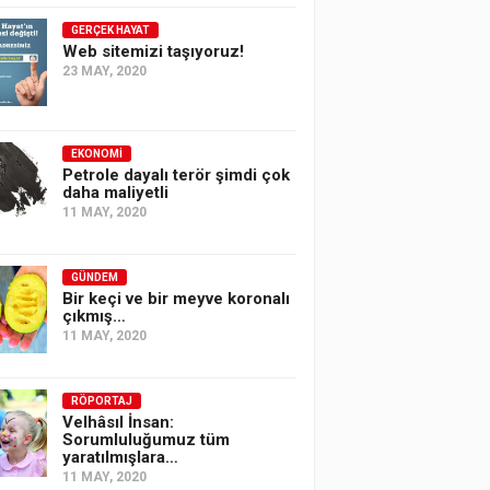
GERÇEK HAYAT
Web sitemizi taşıyoruz!
23 MAY, 2020
EKONOMI
Petrole dayalı terör şimdi çok
daha maliyetli
11 MAY, 2020
GÜNDEM
Bir keçi ve bir meyve koronalı
çıkmış…
11 MAY, 2020
RÖPORTAJ
Velhâsıl İnsan:
Sorumluluğumuz tüm
yaratılmışlara…
11 MAY, 2020