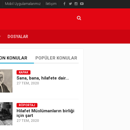
Mobil Uygulamalarımız
İletişim
DOSYALAR
ON KONULAR
POPÜLER KONULAR
KAPAK
Sana, bana, hilafete dair…
27 TEM, 2020
RÖPORTAJ
Hilafet Müslümanların birliği
için şart
27 TEM, 2020