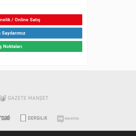
elik / Online Satış
 Sayılarımız
ş Noktaları