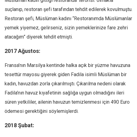
Müslüman kadın gittiği restoranda ‘terörist’ olmakla
suçlanıp, restoran şefi tarafından tehdit edilerek kovulmuştu.
Restoran şefi, Müslüman kadını “Restoranımda Müslümanlar
yemek yiyemez, gelirseniz, sizin yemeklerinize fare zehri
atacağım” diyerek tehdit etmişti.
2017 Ağustos:
Fransa’nın Marsilya kentinde halka açık bir yüzme havuzuna
tesettür mayosu giyerek giden Fadila isimli Müslüman bir
kadın, havuzdan zorla çıkarılmıştı. Çıkarılma nedeni olarak
Fadila’nın havuz kıyafetinin sağlığa uygun olmadığını ileri
süren yetkililer, ailenin havuzun temizlenmesi için 490 Euro
ödemesi gerektiğini söylemişlerdi.
2018 Şubat: