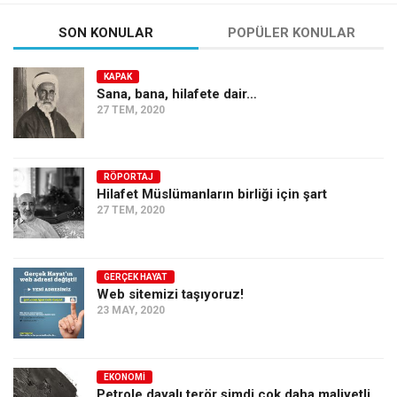
SON KONULAR
POPÜLER KONULAR
KAPAK
Sana, bana, hilafete dair…
27 TEM, 2020
RÖPORTAJ
Hilafet Müslümanların birliği için şart
27 TEM, 2020
GERÇEK HAYAT
Web sitemizi taşıyoruz!
23 MAY, 2020
EKONOMI
Petrole dayalı terör şimdi çok daha maliyetli