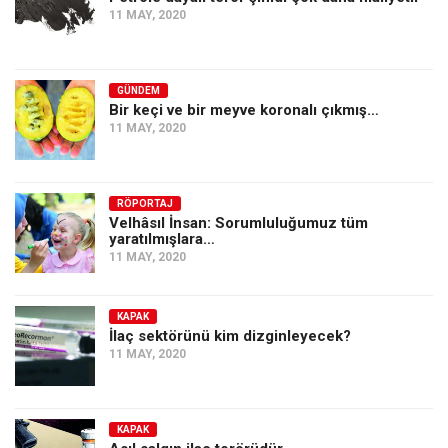
11 MAY, 2020
GÜNDEM
Bir keçi ve bir meyve koronalı çıkmış…
11 MAY, 2020
RÖPORTAJ
Velhâsıl İnsan: Sorumluluğumuz tüm
yaratılmışlara…
11 MAY, 2020
KAPAK
İlaç sektörünü kim dizginleyecek?
11 MAY, 2020
KAPAK