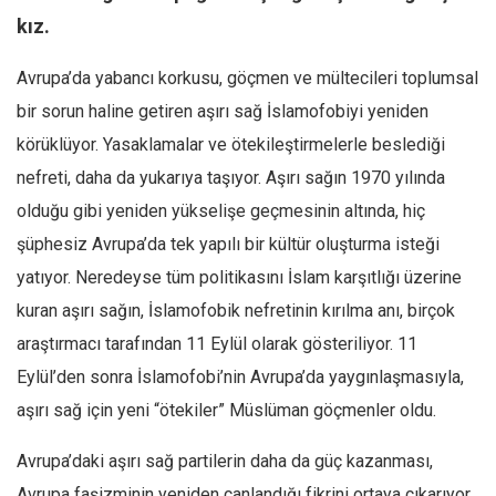
kız.
Mehmet Ali Tekin
Abir E. Nahas
Avrupa’da yabancı korkusu, göçmen ve mültecileri toplumsal
Amina S. Jenenkovic
bir sorun haline getiren aşırı sağ İslamofobiyi yeniden
körüklüyor. Yasaklamalar ve ötekileştirmelerle beslediği
Bağdagül Öz
nefreti, daha da yukarıya taşıyor. Aşırı sağın 1970 yılında
Esra Elönü
olduğu gibi yeniden yükselişe geçmesinin altında, hiç
» Yazar arşivi
şüphesiz Avrupa’da tek yapılı bir kültür oluşturma isteği
Bu Sayı
yatıyor. Neredeyse tüm politikasını İslam karşıtlığı üzerine
Tüm Sayılar
kuran aşırı sağın, İslamofobik nefretinin kırılma anı, birçok
Kategoriler
araştırmacı tarafından 11 Eylül olarak gösteriliyor. 11
Eylül’den sonra İslamofobi’nin Avrupa’da yaygınlaşmasıyla,
Kültür Sanat
aşırı sağ için yeni “ötekiler” Müslüman göçmenler oldu.
Kitap
Karisi kitap sualleri
Avrupa’daki aşırı sağ partilerin daha da güç kazanması,
7 soruda bu hafta
Avrupa faşizminin yeniden canlandığı fikrini ortaya çıkarıyor.