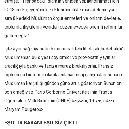
etmişti: “ Fransa’daki İslam’ın yeniden yapılandırılması için
2018’in ilk çeyreğinde köktendincilikle mücadelenin yanı
sıra ülkedeki Müslüman örgütlenmeleri ve onların devletle,
toplumla ilişkilerini yeniden düzenleyecek önemli reformlar
getireceğiz.”
İşte aşırı sağ siyasetin bir numaralı tehdit olarak hedef aldığı
Müslümanlar, bu siyasi söylemler ve provokatif yayınlar
aracılığıyla baskı ve tacize maruz bırakılıyorlar. Fransız
toplumuna bir tehdit olarak aşılanan imaj çalışmaları sonucu
Müslüman karşıtlığı günden güne artış gösteriyor. Bunun en
son örneğiyse Paris Sorbonne Üniversitesi’nin Fransa
Öğrencileri Millî Birliği’nin (UNEF) başkanı, 19 yaşındaki
Maryam Pougetoux.
EŞİTLİK BAKANI EŞİTSİZ ÇIKTI