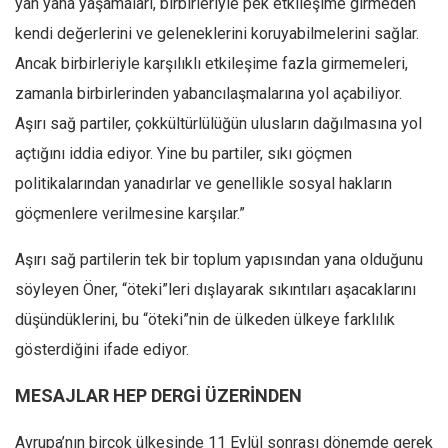
yan yana yaşamaları, birbirleriyle pek etkileşime girmeden
Amerika
kendi değerlerini ve geleneklerini koruyabilmelerini sağlar.
Avustralya
Ancak birbirleriyle karşılıklı etkileşime fazla girmemeleri,
Tarih
zamanla birbirlerinden yabancılaşmalarına yol açabiliyor.
Düşünce
Aşırı sağ partiler, çokkültürlülüğün ulusların dağılmasına yol
Dosyalar
açtığını iddia ediyor. Yine bu partiler, sıkı göçmen
politikalarından yanadırlar ve genellikle sosyal hakların
göçmenlere verilmesine karşılar.”
Aşırı sağ partilerin tek bir toplum yapısından yana olduğunu
söyleyen Öner, “öteki”leri dışlayarak sıkıntıları aşacaklarını
düşündüklerini, bu “öteki”nin de ülkeden ülkeye farklılık
gösterdiğini ifade ediyor.
MESAJLAR HEP DERGİ ÜZERİNDEN
Avrupa’nın birçok ülkesinde 11 Eylül sonrası dönemde gerek