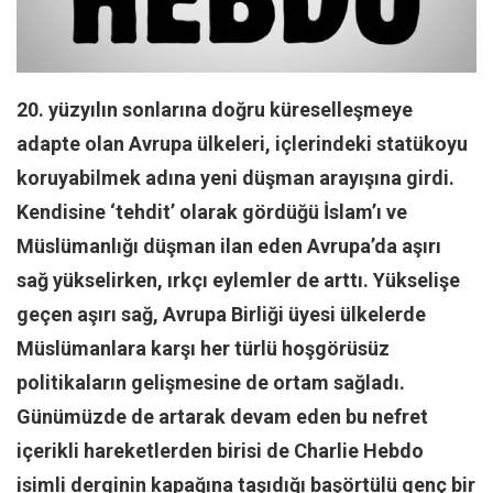
Facebook
Instagram
YouTube
20. yüzyılın sonlarına doğru küreselleşmeye
Editörden
adapte olan Avrupa ülkeleri, içlerindeki statükoyu
Yazarlar
koruyabilmek adına yeni düşman arayışına girdi.
Kemal Özer
Kendisine ‘tehdit’ olarak gördüğü İslam’ı ve
Mahmut Toptaş
Müslümanlığı düşman ilan eden Avrupa’da aşırı
Yvonne Ridley
sağ yükselirken, ırkçı eylemler de arttı. Yükselişe
Barış Tarımcıoğlu
geçen aşırı sağ, Avrupa Birliği üyesi ülkelerde
Müslümanlara karşı her türlü hoşgörüsüz
Ömer Kayani
politikaların gelişmesine de ortam sağladı.
Yusuf Armağan
Günümüzde de artarak devam eden bu nefret
Hasanali Yıldırım
içerikli hareketlerden birisi de Charlie Hebdo
Leyla Şerif Emin
isimli derginin kapağına taşıdığı başörtülü genç bir
Selçuk Türkyılmaz