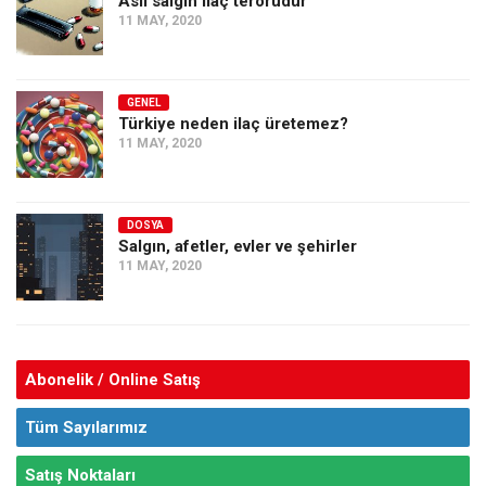
Asıl salgın ilaç terörüdür
11 MAY, 2020
GENEL
Türkiye neden ilaç üretemez?
11 MAY, 2020
DOSYA
Salgın, afetler, evler ve şehirler
11 MAY, 2020
Abonelik / Online Satış
Tüm Sayılarımız
Satış Noktaları