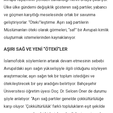
Ekonomi
Ülke ülke gündemi değişiklik gösteren sağ partiler, yabancı
ve göçmen karşıtlığı meselesinde ortak bir savunma
Spor
geliştiriyorlar: “Öteki”leştirme. Aşırı sağ partilerin
Manzara
Müslümanları öteki olarak görmeleri, “saf” bir Avrupalı kimlik
Sağlık
oluşturmak istemelerinden kaynaklanıyor.
Gıda-Beslenme
Hayat
AŞIRI SAĞ VE YENİ “ÖTEKİ”LER
Türkiye
İslamofobik söylemlerin artarak devam etmesinin sebebi
Siyaset
Avrupa’daki aşırı sağın yükselişiyle ilgili olduğunu söyleyen
Dünya
araştırmacılar, aşırı sağın tek bir toplum istediğini ve
Avrupa
ötekileştirecek bir şey aradığını belirtiyor. Bahçeşehir
Asya
Üniversitesi öğretim üyesi Doç. Dr. Selcen Öner de durumu
Afrika
şöyle anlatıyor: “Aşırı sağ partiler genelde çokkültürlülüğe
karşı oluyor. ‘Çokkültürlülük’ farklı toplulukların eşit şekilde
İslam Dünyası