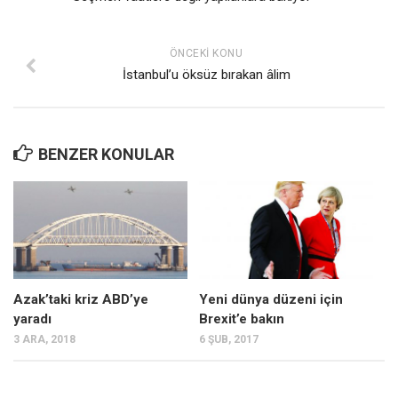
ÖNCEKI KONU
İstanbul’u öksüz bırakan âlim
BENZER KONULAR
Azak’taki kriz ABD’ye
Yeni dünya düzeni için
yaradı
Brexit’e bakın
3 ARA, 2018
6 ŞUB, 2017