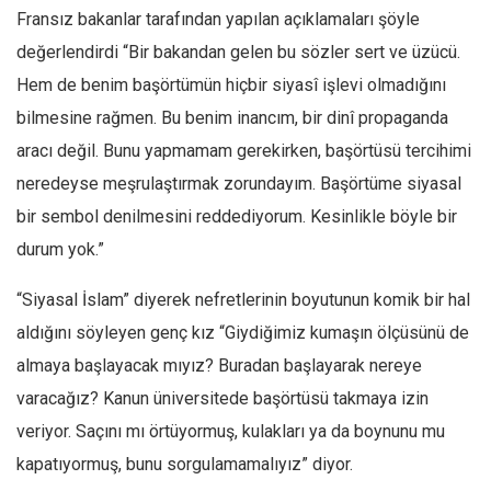
Fransız bakanlar tarafından yapılan açıklamaları şöyle
değerlendirdi “Bir bakandan gelen bu sözler sert ve üzücü.
Hem de benim başörtümün hiçbir siyasî işlevi olmadığını
bilmesine rağmen. Bu benim inancım, bir dinî propaganda
aracı değil. Bunu yapmamam gerekirken, başörtüsü tercihimi
neredeyse meşrulaştırmak zorundayım. Başörtüme siyasal
bir sembol denilmesini reddediyorum. Kesinlikle böyle bir
durum yok.”
“Siyasal İslam” diyerek nefretlerinin boyutunun komik bir hal
aldığını söyleyen genç kız “Giydiğimiz kumaşın ölçüsünü de
almaya başlayacak mıyız? Buradan başlayarak nereye
varacağız? Kanun üniversitede başörtüsü takmaya izin
veriyor. Saçını mı örtüyormuş, kulakları ya da boynunu mu
kapatıyormuş, bunu sorgulamamalıyız” diyor.