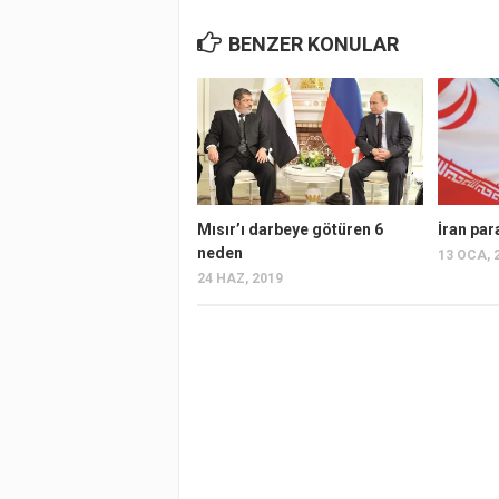
BENZER KONULAR
Mısır’ı darbeye götüren 6
İran par
neden
13 OCA, 
24 HAZ, 2019