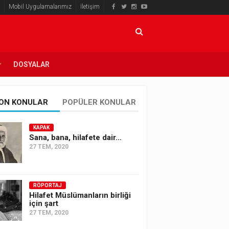
Mobil Uygulamalarımız
İletişim
DOSYALAR
ON KONULAR
POPÜLER KONULAR
KAPAK
Sana, bana, hilafete dair…
27 TEM, 2020
RÖPORTAJ
Hilafet Müslümanların birliği
için şart
27 TEM, 2020