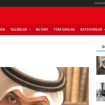
Abonelik
DEN
YAZARLAR
BU SAYI
TÜM SAYILAR
KATEGORILER
S