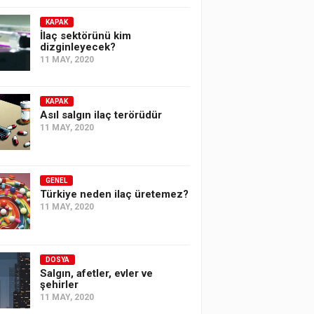
KAPAK
İlaç sektörünü kim
dizginleyecek?
11 MAY, 2020
KAPAK
Asıl salgın ilaç terörüdür
11 MAY, 2020
GENEL
Türkiye neden ilaç üretemez?
11 MAY, 2020
DOSYA
Salgın, afetler, evler ve
şehirler
11 MAY, 2020