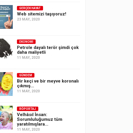
GERÇEK HAYAT
Web sitemizi taşıyoruz!
23 MAY, 2020
EKONOMI
Petrole dayalı terör şimdi çok
daha maliyetli
11 MAY, 2020
GÜNDEM
Bir keçi ve bir meyve koronalı
çıkmış…
11 MAY, 2020
RÖPORTAJ
Velhâsıl İnsan:
Sorumluluğumuz tüm
yaratılmışlara…
11 MAY, 2020