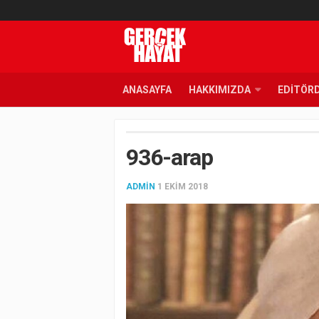
ANASAYFA
HAKKIMIZDA
EDITÖR
936-arap
ADMIN
1 EKIM 2018