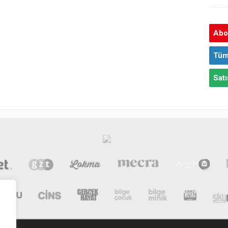
Abon
Tüm
Satı