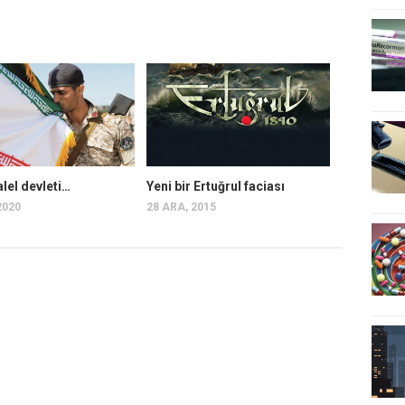
alel devleti…
Yeni bir Ertuğrul faciası
2020
28 ARA, 2015