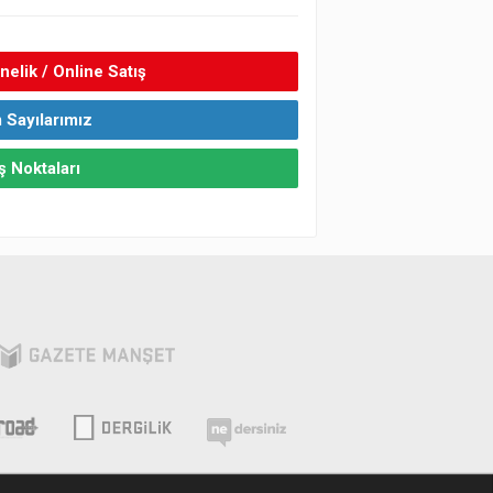
elik / Online Satış
 Sayılarımız
ş Noktaları