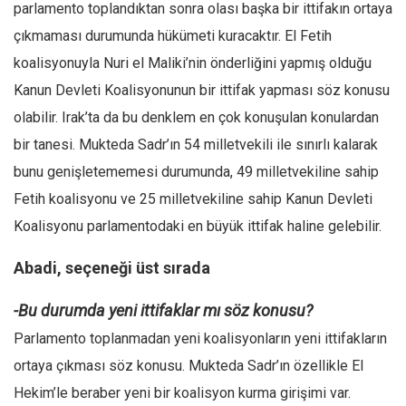
Amerika
parlamento toplandıktan sonra olası başka bir ittifakın ortaya
Avustralya
çıkmaması durumunda hükümeti kuracaktır. El Fetih
koalisyonuyla Nuri el Maliki’nin önderliğini yapmış olduğu
Tarih
Kanun Devleti Koalisyonunun bir ittifak yapması söz konusu
Düşünce
olabilir. Irak’ta da bu denklem en çok konuşulan konulardan
Dosyalar
bir tanesi. Mukteda Sadr’ın 54 milletvekili ile sınırlı kalarak
bunu genişletememesi durumunda, 49 milletvekiline sahip
Fetih koalisyonu ve 25 milletvekiline sahip Kanun Devleti
Koalisyonu parlamentodaki en büyük ittifak haline gelebilir.
Abadi, seçeneği üst sırada
-Bu durumda yeni ittifaklar mı söz konusu?
Parlamento toplanmadan yeni koalisyonların yeni ittifakların
ortaya çıkması söz konusu. Mukteda Sadr’ın özellikle El
Hekim’le beraber yeni bir koalisyon kurma girişimi var.