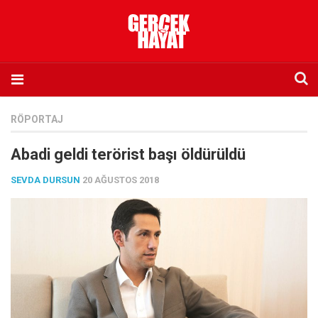
Anasayfa
RÖPORTAJ
Hakkımızda
Abadi geldi terörist başı öldürüldü
Künye
SEVDA DURSUN
20 AĞUSTOS 2018
İletişim
Abone olmak istiyorum
Satış noktası listesi
Eksik sayıların temini
Sosyal Medya
Twitter