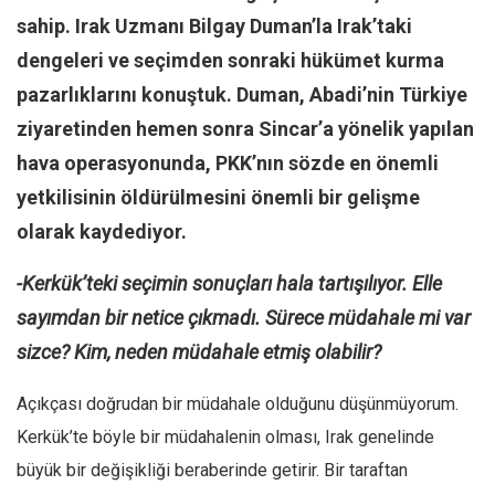
sahip. Irak Uzmanı Bilgay Duman’la Irak’taki
Mehmet Ali Tekin
dengeleri ve seçimden sonraki hükümet kurma
Abir E. Nahas
pazarlıklarını konuştuk. Duman, Abadi’nin Türkiye
Amina S. Jenenkovic
ziyaretinden hemen sonra Sincar’a yönelik yapılan
Bağdagül Öz
hava operasyonunda, PKK’nın sözde en önemli
Esra Elönü
yetkilisinin öldürülmesini önemli bir gelişme
» Yazar arşivi
olarak kaydediyor.
Bu Sayı
-Kerkük’teki seçimin sonuçları hala tartışılıyor. Elle
Tüm Sayılar
sayımdan bir netice çıkmadı. Sürece müdahale mi var
Kategoriler
sizce? Kim, neden müdahale etmiş olabilir?
Kültür Sanat
Açıkçası doğrudan bir müdahale olduğunu düşünmüyorum.
Kitap
Kerkük’te böyle bir müdahalenin olması, Irak genelinde
Karisi kitap sualleri
büyük bir değişikliği beraberinde getirir. Bir taraftan
7 soruda bu hafta