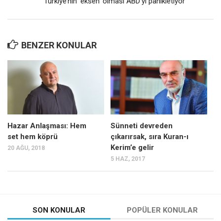
Türkiye’nin ‘eksen’ olması ABD’yi panikletiyor
BENZER KONULAR
Hazar Anlaşması: Hem
Sünneti devreden
set hem köprü
çıkarırsak, sıra Kuran-ı
Kerim’e gelir
20 AĞU, 2018
5 HAZ, 2017
SON KONULAR
POPÜLER KONULAR