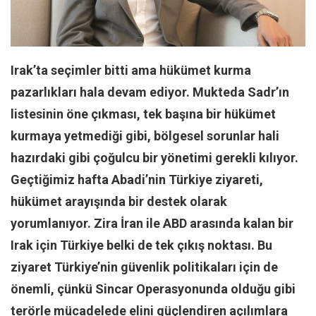
Facebook
Instagram
YouTube
Irak’ta seçimler bitti ama hükümet kurma
Editörden
pazarlıkları hala devam ediyor. Mukteda Sadr’ın
Yazarlar
listesinin öne çıkması, tek başına bir hükümet
Kemal Özer
kurmaya yetmediği gibi, bölgesel sorunlar hali
Mahmut Toptaş
hazırdaki gibi çoğulcu bir yönetimi gerekli kılıyor.
Yvonne Ridley
Geçtiğimiz hafta Abadi’nin Türkiye ziyareti,
Barış Tarımcıoğlu
hükümet arayışında bir destek olarak
Ömer Kayani
yorumlanıyor. Zira İran ile ABD arasında kalan bir
Irak için Türkiye belki de tek çıkış noktası. Bu
Yusuf Armağan
ziyaret Türkiye’nin güvenlik politikaları için de
Hasanali Yıldırım
önemli, çünkü Sincar Operasyonunda olduğu gibi
Leyla Şerif Emin
terörle mücadelede elini güçlendiren açılımlara
Selçuk Türkyılmaz