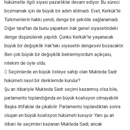
hükümetle ilgili siyasi pazarlıklar devam ediyor. Bu süreci
Ekonomi
bozmamak için de büyük bir adım atılmadı. Evet, Kerkük’te
Spor
Türkmenlerin hakkı yendi, denge bir şekilde sağlanamadı.
Manzara
Diğer taraftan da bunu yaparken Irak genel siyasetindeki
Sağlık
denge düşünülerek yapıldı. Çünkü Kerkük’te yaşanacak
Gıda-Beslenme
büyük bir değişiklik Irak’taki siyasetin dengesini bozacaktır.
Ben çok büyük bir değişiklik beklemiyordum açıkçası,
Hayat
nitekim de öyle oldu.
Türkiye
 Seçimlerde en büyük listeye sahip olan Mukteda Sadr
Siyaset
hükümeti nasıl bir denklemde kurulur?
Dünya
Şu an itibariyle Mukteda Sadr seçimi kazanmış olsa bile,
Avrupa
parlamento toplandığında en büyük koalisyon olmayabilir.
Asya
Başka ittifaklar da çıkabilir. Parlamento toplandıktan sonra
Afrika
oluşan en büyük koalisyon hükümeti kuruyor. Yani şu an
İslam Dünyası
itibari ile seçimleri kazanan Mukteda Sadr, ancak