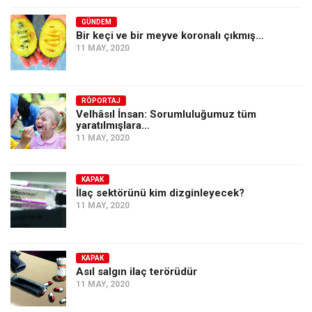
GÜNDEM
Bir keçi ve bir meyve koronalı çıkmış…
11 MAY, 2020
RÖPORTAJ
Velhâsıl İnsan: Sorumluluğumuz tüm
yaratılmışlara…
11 MAY, 2020
KAPAK
İlaç sektörünü kim dizginleyecek?
11 MAY, 2020
KAPAK
Asıl salgın ilaç terörüdür
11 MAY, 2020