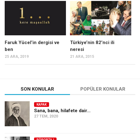
Mehmet Ali Tekin
Abir E. Nahas
Amina S. Jenenkovic
Bağdagül Öz
Faruk Yücel’in dergisi ve
Türkiye’nin 82’nci ili
ben
neresi
Esra Elönü
25 ARA, 2019
21 ARA, 2015
» Yazar arşivi
Bu Sayı
Tüm Sayılar
SON KONULAR
POPÜLER KONULAR
Kategoriler
KAPAK
Kültür Sanat
Sana, bana, hilafete dair…
27 TEM, 2020
Kitap
Karisi kitap sualleri
7 soruda bu hafta
RÖPORTAJ