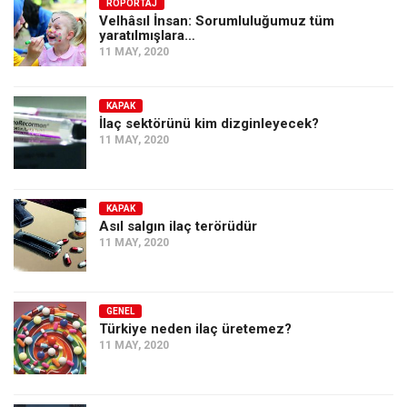
Amerika
RÖPORTAJ
Velhâsıl İnsan: Sorumluluğumuz tüm
yaratılmışlara…
Avustralya
11 MAY, 2020
Tarih
Düşünce
KAPAK
İlaç sektörünü kim dizginleyecek?
Dosyalar
11 MAY, 2020
KAPAK
Asıl salgın ilaç terörüdür
11 MAY, 2020
GENEL
Türkiye neden ilaç üretemez?
11 MAY, 2020