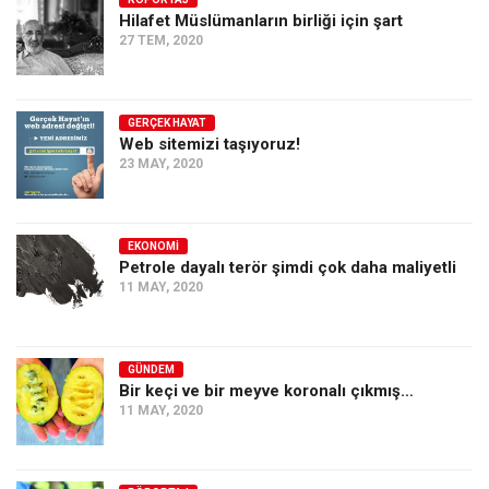
Hilafet Müslümanların birliği için şart
Ekonomi
27 TEM, 2020
Spor
Manzara
GERÇEK HAYAT
Sağlık
Web sitemizi taşıyoruz!
23 MAY, 2020
Gıda-Beslenme
Hayat
Türkiye
EKONOMI
Petrole dayalı terör şimdi çok daha maliyetli
Siyaset
11 MAY, 2020
Dünya
Avrupa
GÜNDEM
Asya
Bir keçi ve bir meyve koronalı çıkmış…
11 MAY, 2020
Afrika
İslam Dünyası