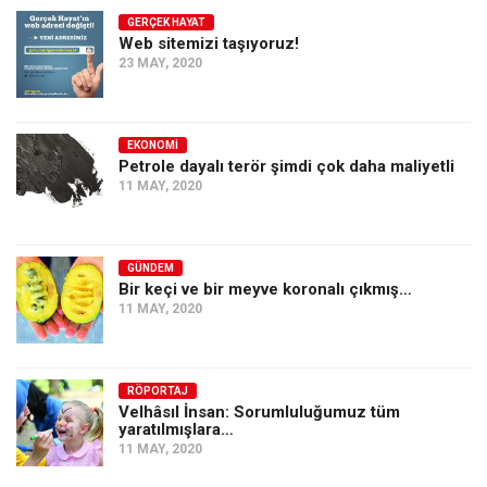
GERÇEK HAYAT
Web sitemizi taşıyoruz!
23 MAY, 2020
EKONOMI
Petrole dayalı terör şimdi çok daha maliyetli
11 MAY, 2020
GÜNDEM
Bir keçi ve bir meyve koronalı çıkmış…
11 MAY, 2020
RÖPORTAJ
Velhâsıl İnsan: Sorumluluğumuz tüm
yaratılmışlara…
11 MAY, 2020