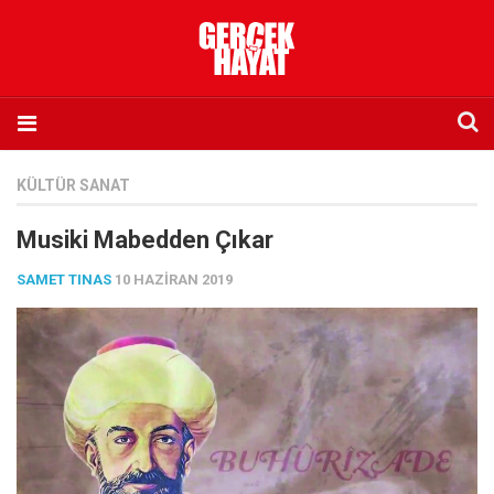
Anasayfa
KÜLTÜR SANAT
Hakkımızda
Musiki Mabedden Çıkar
Künye
SAMET TINAS
10 HAZIRAN 2019
İletişim
Abone olmak istiyorum
Satış noktası listesi
Eksik sayıların temini
Sosyal Medya
Twitter