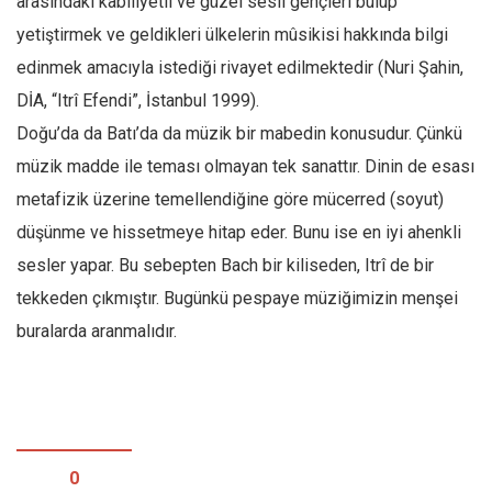
arasındaki kabiliyetli ve güzel sesli gençleri bulup
Amerika
yetiştirmek ve geldikleri ülkelerin mûsikisi hakkında bilgi
Avustralya
edinmek amacıyla istediği rivayet edilmektedir (Nuri Şahin,
Tarih
DİA, “Itrî Efendi”, İstanbul 1999).
Düşünce
Doğu’da da Batı’da da müzik bir mabedin konusudur. Çünkü
Dosyalar
müzik madde ile teması olmayan tek sanattır. Dinin de esası
metafizik üzerine temellendiğine göre mücerred (soyut)
düşünme ve hissetmeye hitap eder. Bunu ise en iyi ahenkli
sesler yapar. Bu sebepten Bach bir kiliseden, Itrî de bir
tekkeden çıkmıştır. Bugünkü pespaye müziğimizin menşei
buralarda aranmalıdır.
0