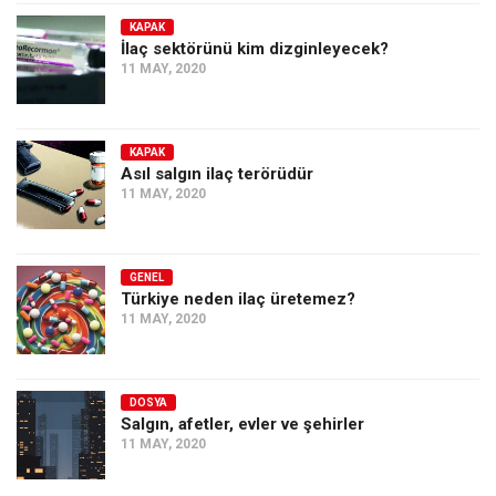
KAPAK
İlaç sektörünü kim dizginleyecek?
11 MAY, 2020
KAPAK
Asıl salgın ilaç terörüdür
11 MAY, 2020
GENEL
Türkiye neden ilaç üretemez?
11 MAY, 2020
DOSYA
Salgın, afetler, evler ve şehirler
11 MAY, 2020