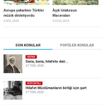
Avrupa yakarken Türkler
Âşık Istakozun
müzik dinletiyordu
Maceraları
6 NIS, 2020
4 OCA, 2016
SON KONULAR
POPÜLER KONULAR
KAPAK
Sana, bana, hilafete dair…
27 TEM, 2020
RÖPORTAJ
Hilafet Müslümanların birliği için şart
27 TEM, 2020