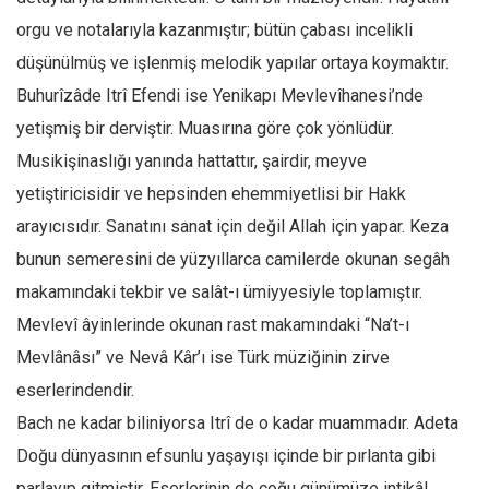
orgu ve notalarıyla kazanmıştır; bütün çabası incelikli
Mehmet Ali Tekin
düşünülmüş ve işlenmiş melodik yapılar ortaya koymaktır.
Abir E. Nahas
Buhurîzâde Itrî Efendi ise Yenikapı Mevlevîhanesi’nde
Amina S. Jenenkovic
yetişmiş bir derviştir. Muasırına göre çok yönlüdür.
Bağdagül Öz
Musikişinaslığı yanında hattattır, şairdir, meyve
Esra Elönü
yetiştiricisidir ve hepsinden ehemmiyetlisi bir Hakk
» Yazar arşivi
arayıcısıdır. Sanatını sanat için değil Allah için yapar. Keza
Bu Sayı
bunun semeresini de yüzyıllarca camilerde okunan segâh
makamındaki tekbir ve salât-ı ümiyyesiyle toplamıştır.
Tüm Sayılar
Mevlevî âyinlerinde okunan rast makamındaki “Na’t-ı
Kategoriler
Mevlânâsı” ve Nevâ Kâr’ı ise Türk müziğinin zirve
Kültür Sanat
eserlerindendir.
Kitap
Bach ne kadar biliniyorsa Itrî de o kadar muammadır. Adeta
Karisi kitap sualleri
Doğu dünyasının efsunlu yaşayışı içinde bir pırlanta gibi
7 soruda bu hafta
parlayıp gitmiştir. Eserlerinin de çoğu günümüze intikâl