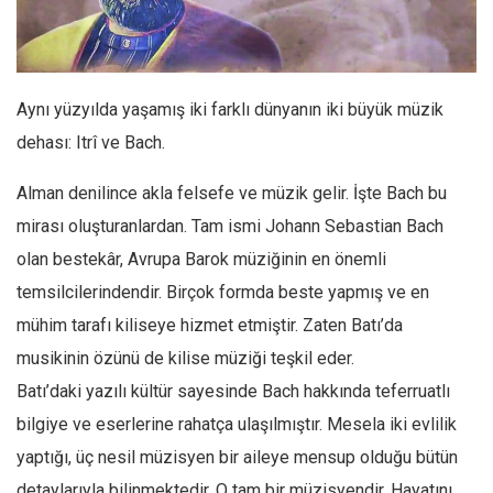
Facebook
Instagram
YouTube
Aynı yüzyılda yaşamış iki farklı dünyanın iki büyük müzik
Editörden
dehası: Itrî ve Bach.
Yazarlar
Alman denilince akla felsefe ve müzik gelir. İşte Bach bu
Kemal Özer
mirası oluşturanlardan. Tam ismi Johann Sebastian Bach
Mahmut Toptaş
olan bestekâr, Avrupa Barok müziğinin en önemli
Yvonne Ridley
temsilcilerindendir. Birçok formda beste yapmış ve en
Barış Tarımcıoğlu
mühim tarafı kiliseye hizmet etmiştir. Zaten Batı’da
Ömer Kayani
musikinin özünü de kilise müziği teşkil eder.
Yusuf Armağan
Batı’daki yazılı kültür sayesinde Bach hakkında teferruatlı
Hasanali Yıldırım
bilgiye ve eserlerine rahatça ulaşılmıştır. Mesela iki evlilik
Leyla Şerif Emin
yaptığı, üç nesil müzisyen bir aileye mensup olduğu bütün
detaylarıyla bilinmektedir. O tam bir müzisyendir. Hayatını
Selçuk Türkyılmaz