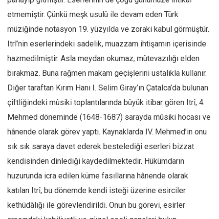
Ekonomi
etmemiştir. Çünkü meşk usulü ile devam eden Türk
Spor
müziğinde notasyon 19. yüzyılda ve zoraki kabul görmüştür.
Itrî’nin eserlerindeki sadelik, muazzam ihtişamın içerisinde
Manzara
hazmedilmiştir. Asla meydan okumaz; mütevazılığı elden
Sağlık
bırakmaz. Buna rağmen makam geçişlerini ustalıkla kullanır.
Gıda-Beslenme
Diğer taraftan Kırım Hanı I. Selim Giray’ın Çatalca’da bulunan
Hayat
çiftliğindeki mûsiki toplantılarında büyük itibar gören Itrî, 4.
Türkiye
Mehmed döneminde (1648-1687) sarayda mûsiki hocası ve
Siyaset
hânende olarak görev yaptı. Kaynaklarda IV. Mehmed’in onu
Dünya
sık sık saraya davet ederek bestelediği eserleri bizzat
Avrupa
kendisinden dinlediği kaydedilmektedir. Hükümdarın
Asya
huzurunda icra edilen küme fasıllarına hânende olarak
Afrika
katılan Itrî, bu dönemde kendi isteği üzerine esirciler
kethüdâlığı ile görevlendirildi. Onun bu görevi, esirler
İslam Dünyası