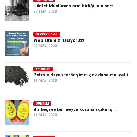
Hilafet Müslümanların birliği için şart
Ekonomi
27 TEM, 2020
Spor
Manzara
GERÇEK HAYAT
Sağlık
Web sitemizi taşıyoruz!
23 MAY, 2020
Gıda-Beslenme
Hayat
Türkiye
EKONOMI
Petrole dayalı terör şimdi çok daha maliyetli
Siyaset
11 MAY, 2020
Dünya
Avrupa
GÜNDEM
Asya
Bir keçi ve bir meyve koronalı çıkmış…
11 MAY, 2020
Afrika
İslam Dünyası