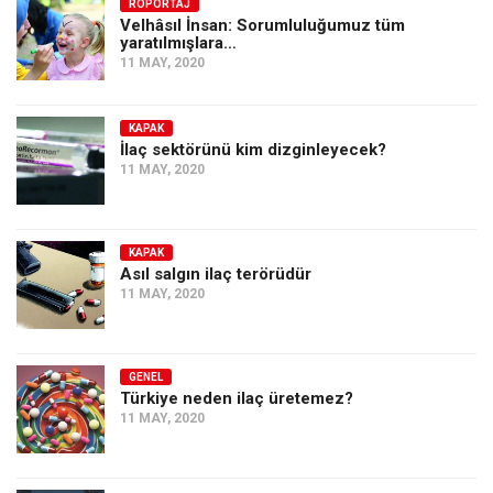
Amerika
RÖPORTAJ
Velhâsıl İnsan: Sorumluluğumuz tüm
yaratılmışlara…
Avustralya
11 MAY, 2020
Tarih
Düşünce
KAPAK
İlaç sektörünü kim dizginleyecek?
Dosyalar
11 MAY, 2020
KAPAK
Asıl salgın ilaç terörüdür
11 MAY, 2020
GENEL
Türkiye neden ilaç üretemez?
11 MAY, 2020