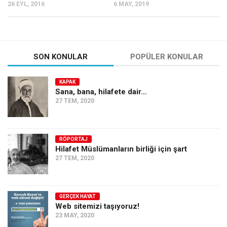
26 EYL, 2016
6 MAY, 2019
SON KONULAR
POPÜLER KONULAR
KAPAK
Sana, bana, hilafete dair…
27 TEM, 2020
RÖPORTAJ
Hilafet Müslümanların birliği için şart
27 TEM, 2020
GERÇEK HAYAT
Web sitemizi taşıyoruz!
23 MAY, 2020