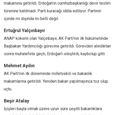
makamına getirildi. Erdoğan’ın cumhurbaşkanlığı devir teslim
Ekonomi
törenine katılmadı. Parti kuracağı iddia ediliyor. Partinin
Spor
içinde mi dışında mı belli değil.
Manzara
Ertuğrul Yalçınbayır
Sağlık
ANAP kökenli olan Yalçınbayır, AK Parti’nin ilk hükümetinde
Gıda-Beslenme
Başbakan Yardımcılığı görevine getirildi. Görevden alındıktan
Hayat
sonra muhalefete geçti, Erdoğan’ı eleştirdi, kaybolup gitti.
Türkiye
Mehmet Aydın
Siyaset
AK Parti’nin ilk döneminde milletvekili ve bakanlık
Dünya
makamlarına getirildi. Yeniden bakan yapılmayınca toz olup
Avrupa
uçtu.
Asya
Afrika
Beşir Atalay
İslam Dünyası
İçişleri başta olmak üzere uzun süre çeşitli bakanlıklara