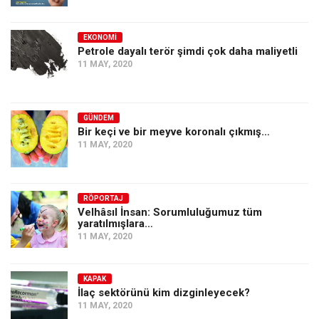
EKONOMI
Petrole dayalı terör şimdi çok daha maliyetli
11 MAY, 2020
GÜNDEM
Bir keçi ve bir meyve koronalı çıkmış…
11 MAY, 2020
RÖPORTAJ
Velhâsıl İnsan: Sorumluluğumuz tüm
yaratılmışlara…
11 MAY, 2020
KAPAK
İlaç sektörünü kim dizginleyecek?
11 MAY, 2020