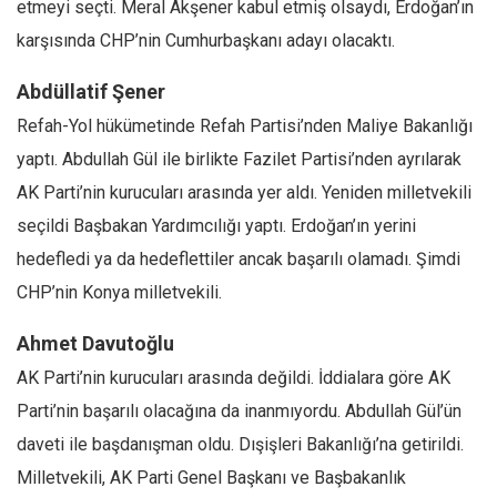
etmeyi seçti. Meral Akşener kabul etmiş olsaydı, Erdoğan’ın
Mehmet Ali Tekin
karşısında CHP’nin Cumhurbaşkanı adayı olacaktı.
Abir E. Nahas
Abdüllatif Şener
Amina S. Jenenkovic
Refah-Yol hükümetinde Refah Partisi’nden Maliye Bakanlığı
Bağdagül Öz
yaptı. Abdullah Gül ile birlikte Fazilet Partisi’nden ayrılarak
Esra Elönü
AK Parti’nin kurucuları arasında yer aldı. Yeniden milletvekili
» Yazar arşivi
seçildi Başbakan Yardımcılığı yaptı. Erdoğan’ın yerini
Bu Sayı
hedefledi ya da hedeflettiler ancak başarılı olamadı. Şimdi
CHP’nin Konya milletvekili.
Tüm Sayılar
Kategoriler
Ahmet Davutoğlu
AK Parti’nin kurucuları arasında değildi. İddialara göre AK
Kültür Sanat
Parti’nin başarılı olacağına da inanmıyordu. Abdullah Gül’ün
Kitap
daveti ile başdanışman oldu. Dışişleri Bakanlığı’na getirildi.
Karisi kitap sualleri
Milletvekili, AK Parti Genel Başkanı ve Başbakanlık
7 soruda bu hafta