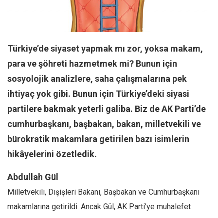
Facebook
Instagram
YouTube
Türkiye’de siyaset yapmak mı zor, yoksa makam,
Editörden
para ve şöhreti hazmetmek mi? Bunun için
Yazarlar
sosyolojik analizlere, saha çalışmalarına pek
Kemal Özer
ihtiyaç yok gibi. Bunun için Türkiye’deki siyasi
Mahmut Toptaş
partilere bakmak yeterli galiba.
Biz de AK Parti’de
Yvonne Ridley
cumhurbaşkanı, başbakan, bakan, milletvekili ve
Barış Tarımcıoğlu
bürokratik makamlara getirilen bazı isimlerin
Ömer Kayani
hikâyelerini özetledik.
Yusuf Armağan
Abdullah Gül
Hasanali Yıldırım
Milletvekili, Dışişleri Bakanı, Başbakan ve Cumhurbaşkanı
Leyla Şerif Emin
makamlarına getirildi. Ancak Gül, AK Parti’ye muhalefet
Selçuk Türkyılmaz