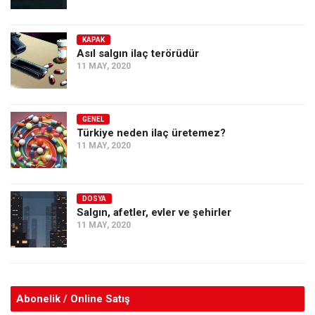
KAPAK
Asıl salgın ilaç terörüdür
11 MAY, 2020
GENEL
Türkiye neden ilaç üretemez?
11 MAY, 2020
DOSYA
Salgın, afetler, evler ve şehirler
11 MAY, 2020
Abonelik / Online Satış