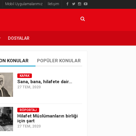
Mobil Uygulamalarımız
İletişim
DOSYALAR
ON KONULAR
POPÜLER KONULAR
KAPAK
Sana, bana, hilafete dair…
27 TEM, 2020
RÖPORTAJ
Hilafet Müslümanların birliği
için şart
27 TEM, 2020