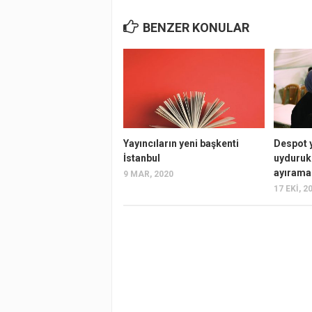
BENZER KONULAR
Yayıncıların yeni başkenti
Despot 
İstanbul
uyduruk
ayırama
9 MAR, 2020
17 EKI, 2