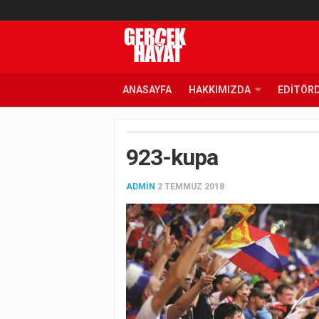
ANASAYFA
HAKKIMIZDA
EDITÖR
923-kupa
ADMIN
2 TEMMUZ 2018