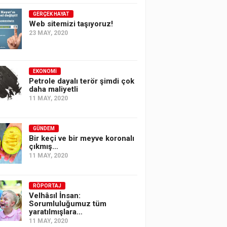
GERÇEK HAYAT
Web sitemizi taşıyoruz!
23 MAY, 2020
EKONOMI
Petrole dayalı terör şimdi çok
daha maliyetli
11 MAY, 2020
GÜNDEM
Bir keçi ve bir meyve koronalı
çıkmış…
11 MAY, 2020
RÖPORTAJ
Velhâsıl İnsan:
Sorumluluğumuz tüm
yaratılmışlara…
11 MAY, 2020