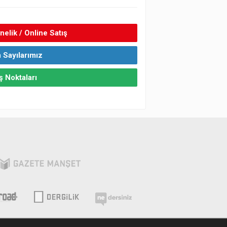
elik / Online Satış
 Sayılarımız
ş Noktaları