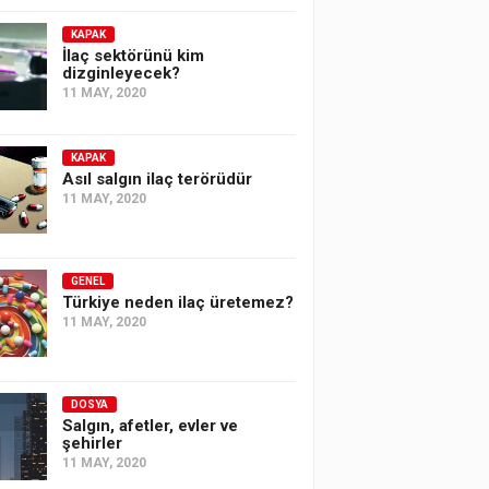
KAPAK
İlaç sektörünü kim
dizginleyecek?
11 MAY, 2020
KAPAK
Asıl salgın ilaç terörüdür
11 MAY, 2020
GENEL
Türkiye neden ilaç üretemez?
11 MAY, 2020
DOSYA
Salgın, afetler, evler ve
şehirler
11 MAY, 2020