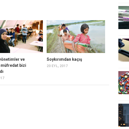
yönetimler ve
Soykırımdan kaçış
 müfredat bizi
20 EYL, 2017
dı
017