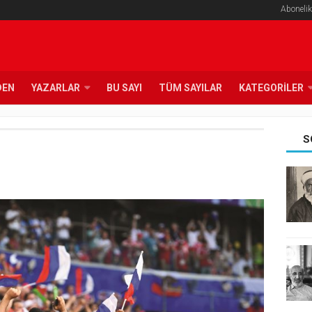
Abonelik
DEN
YAZARLAR
BU SAYI
TÜM SAYILAR
KATEGORILER
S