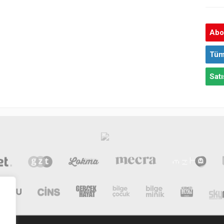
Abon
Tüm
Satı