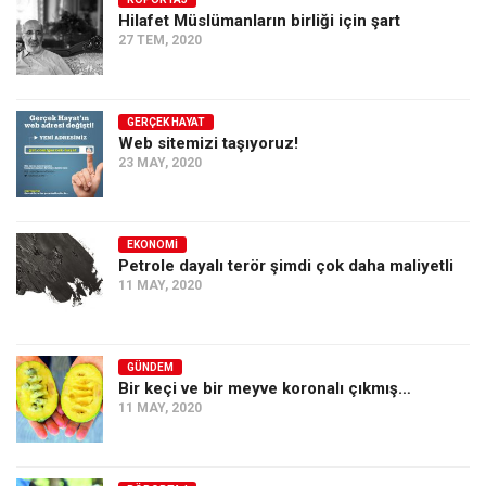
Hilafet Müslümanların birliği için şart
Ekonomi
27 TEM, 2020
Spor
Manzara
GERÇEK HAYAT
Sağlık
Web sitemizi taşıyoruz!
23 MAY, 2020
Gıda-Beslenme
Hayat
Türkiye
EKONOMI
Petrole dayalı terör şimdi çok daha maliyetli
Siyaset
11 MAY, 2020
Dünya
Avrupa
GÜNDEM
Asya
Bir keçi ve bir meyve koronalı çıkmış…
11 MAY, 2020
Afrika
İslam Dünyası