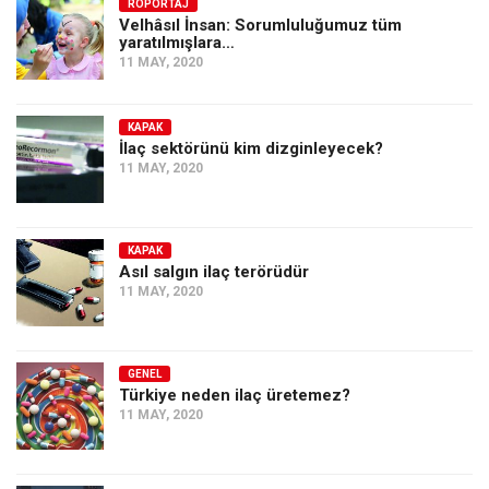
Amerika
RÖPORTAJ
Velhâsıl İnsan: Sorumluluğumuz tüm
yaratılmışlara…
Avustralya
11 MAY, 2020
Tarih
Düşünce
KAPAK
İlaç sektörünü kim dizginleyecek?
Dosyalar
11 MAY, 2020
KAPAK
Asıl salgın ilaç terörüdür
11 MAY, 2020
GENEL
Türkiye neden ilaç üretemez?
11 MAY, 2020