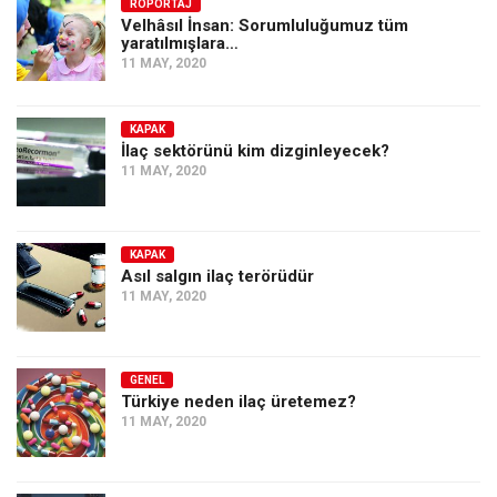
Amerika
RÖPORTAJ
Velhâsıl İnsan: Sorumluluğumuz tüm
yaratılmışlara…
Avustralya
11 MAY, 2020
Tarih
Düşünce
KAPAK
İlaç sektörünü kim dizginleyecek?
Dosyalar
11 MAY, 2020
KAPAK
Asıl salgın ilaç terörüdür
11 MAY, 2020
GENEL
Türkiye neden ilaç üretemez?
11 MAY, 2020