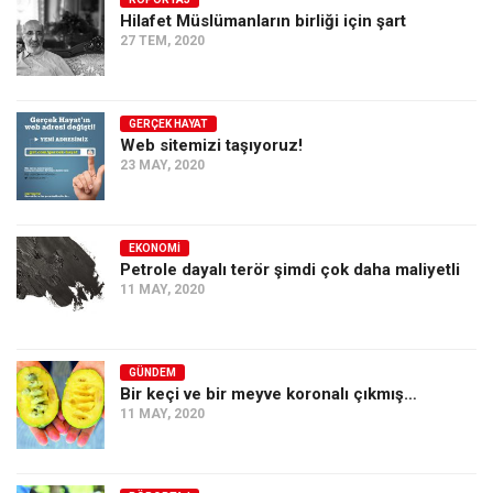
Hilafet Müslümanların birliği için şart
Ekonomi
27 TEM, 2020
Spor
Manzara
GERÇEK HAYAT
Sağlık
Web sitemizi taşıyoruz!
23 MAY, 2020
Gıda-Beslenme
Hayat
Türkiye
EKONOMI
Petrole dayalı terör şimdi çok daha maliyetli
Siyaset
11 MAY, 2020
Dünya
Avrupa
GÜNDEM
Asya
Bir keçi ve bir meyve koronalı çıkmış…
11 MAY, 2020
Afrika
İslam Dünyası