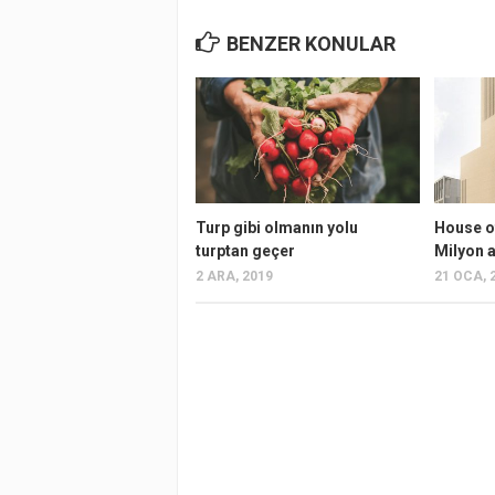
BENZER KONULAR
Turp gibi olmanın yolu
House o
turptan geçer
Milyon a
2 ARA, 2019
21 OCA, 