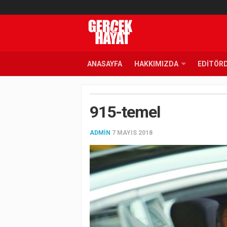
ANASAYFA
HAKKIMIZDA
EDITÖR
915-temel
ADMIN
7 MAYIS 2018