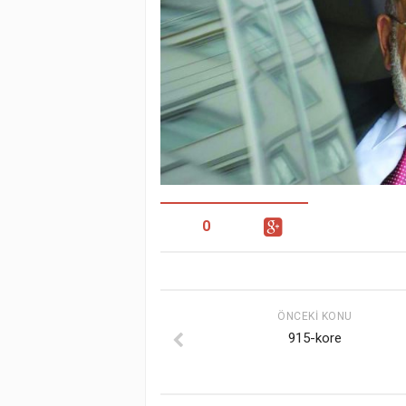
0
ÖNCEKI KONU
915-kore