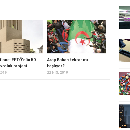
f one: FETÖ’nün 50
Arap Baharı tekrar mı
vroluk projesi
başlıyor?
2019
22 NIS, 2019