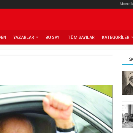
Abonelik
DEN
YAZARLAR
BU SAYI
TÜM SAYILAR
KATEGORILER
S