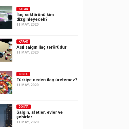
KAPAK
İlaç sektörünü kim
dizginleyecek?
11 MAY, 2020
KAPAK
Asıl salgın ilaç terörüdür
11 MAY, 2020
GENEL
Türkiye neden ilaç üretemez?
11 MAY, 2020
DOSYA
Salgın, afetler, evler ve
şehirler
11 MAY, 2020