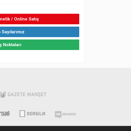
elik / Online Satış
 Sayılarımız
ş Noktaları