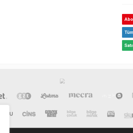
Abon
Tüm
Satı