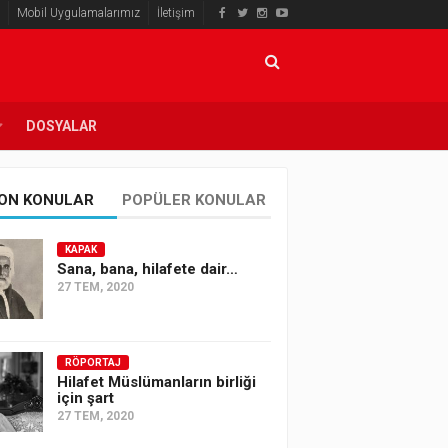
Mobil Uygulamalarımız
İletişim
DOSYALAR
ON KONULAR
POPÜLER KONULAR
KAPAK
Sana, bana, hilafete dair…
27 TEM, 2020
RÖPORTAJ
Hilafet Müslümanların birliği
için şart
27 TEM, 2020