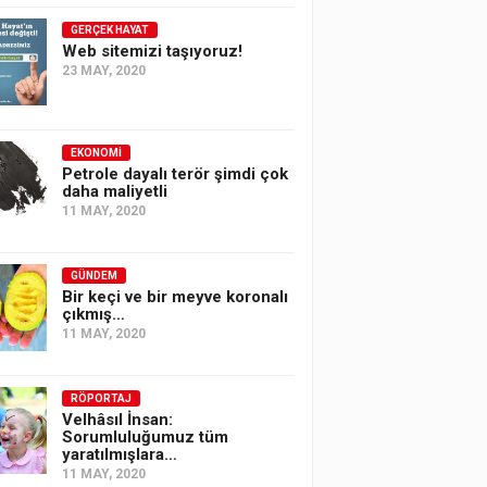
GERÇEK HAYAT
Web sitemizi taşıyoruz!
23 MAY, 2020
EKONOMI
Petrole dayalı terör şimdi çok
daha maliyetli
11 MAY, 2020
GÜNDEM
Bir keçi ve bir meyve koronalı
çıkmış…
11 MAY, 2020
RÖPORTAJ
Velhâsıl İnsan:
Sorumluluğumuz tüm
yaratılmışlara…
11 MAY, 2020