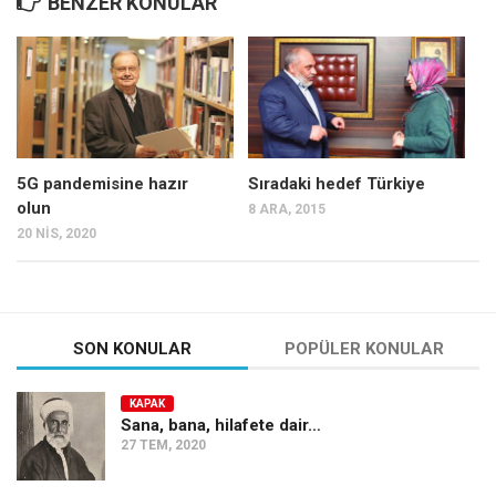
BENZER KONULAR
5G pandemisine hazır
Sıradaki hedef Türkiye
olun
8 ARA, 2015
20 NIS, 2020
SON KONULAR
POPÜLER KONULAR
KAPAK
Sana, bana, hilafete dair…
27 TEM, 2020