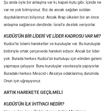
Şu anda öyle bir anlaşma var ki, kapalı kutu gibi. İçinde ne
Ekonomi
var ne yok bilmiyoruz. Biz de ancak sağdan soldan
Spor
duyduklarımızı biliyoruz. Ancak Arap ülkeleri bir an önce
Manzara
anlaşma sağlansın derdinde. İsrail’e destek veriyorlar.
Sağlık
KUDÜS’ÜN BİR LİDERİ VE LİDER KADROSU VAR MI?
Gıda-Beslenme
Kudüs’te İslami hareketler ve kuruluşlar var. Bu kuruluşlar
Hayat
birbiriyle ortak çerçevede hareket ediyor. Ancak bir lider
Türkiye
yok. Burada herkes Kudüs’ün kurtuluşu için elinden geleni
Siyaset
yapmaya çalışıyor. Bunu kuruluşlar vasıtasıyla yapıyorlar.
Dünya
Buradaki herkes Mescid-i Aksa’ya odaklanmış durumda.
Avrupa
Onun için uğraşıyoruz.
Asya
ARTIK HAREKETE GEÇİLMELİ
Afrika
KUDÜS’ÜN İLK İHTİYACI NEDİR?
İslam Dünyası