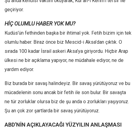
Şu anda kendisi vaktini okuyarak, Kur’an-ı Kerim’i tefsir ile
geçiriyor.
Mehmet Ali Tekin
Abir E. Nahas
HİÇ OLUMLU HABER YOK MU?
Amina S. Jenenkovic
Kudüs’ün fethinden başka bir ihtimal yok. Fetih bizim için tek
Bağdagül Öz
olumlu haber. Biraz önce biz Mescid-i Aksa’dan çıktık. O
Esra Elönü
sırada 100 kadar İsrail askeri Aksa’ya giriyordu. Hiçbir Arap
» Yazar arşivi
ülkesi ne bir açıklama yapıyor, ne müdahale ediyor, ne de
yardım ediyor.
Bu Sayı
Tüm Sayılar
Biz burada bir savaş halindeyiz. Bir savaş yürütüyoruz ve bu
mücadelenin sonu ancak bir fetih ile son bulur. Bir savaşta
Kategoriler
ne tür zorluklar olursa biz de şu anda o zorlukları yaşıyoruz.
Kültür Sanat
Şu an çok zor şartlarda bir savaş yürütüyoruz.
Kitap
Karisi kitap sualleri
ABD’NİN AÇIKLAYACAĞI YÜZYILIN ANLAŞMASI
7 soruda bu hafta