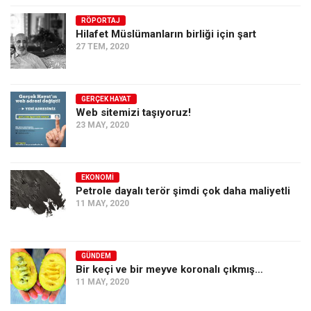
RÖPORTAJ
Hilafet Müslümanların birliği için şart
27 TEM, 2020
GERÇEK HAYAT
Web sitemizi taşıyoruz!
23 MAY, 2020
EKONOMI
Petrole dayalı terör şimdi çok daha maliyetli
11 MAY, 2020
GÜNDEM
Bir keçi ve bir meyve koronalı çıkmış…
11 MAY, 2020