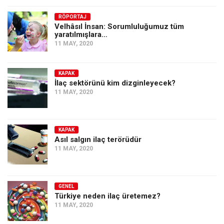
RÖPORTAJ
Velhâsıl İnsan: Sorumluluğumuz tüm
yaratılmışlara…
11 MAY, 2020
KAPAK
İlaç sektörünü kim dizginleyecek?
11 MAY, 2020
KAPAK
Asıl salgın ilaç terörüdür
11 MAY, 2020
GENEL
Türkiye neden ilaç üretemez?
11 MAY, 2020