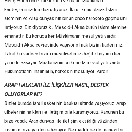
Her şeyden önce Türklerden ve bütün Müslüman
Amerika
kardeşlerimizden dua istiyoruz. İkinci konu olarak İslam
Avustralya
aleminin ve Arap dünyasının bir an önce harekete geçmesini
Tarih
istiyoruz. Biz diyoruz ki, Mescid-i Aksa bütün İslam alemine
Düşünce
emanettir. Bu konuda her Müslümanın mesuliyeti vardır.
Dosyalar
Mescid-i Aksa çevresinde yaşıyor olmak bizim kaderimiz.
Fakat bu sadece bizim mesuliyetimiz değil, dünyanın her
yerinde yaşayan Müslümanın bu konuda mesuliyeti vardır.
Hükümetlerin, insanların, herkesin mesuliyeti vardır.
ARAP HALKLARI İLE İLİŞKİLER NASIL, DESTEK
OLUYORLAR MI?
Bizler burada İsrail askerinin baskısı altında yaşıyoruz. Arap
ülkelerinin halkları ile iletişim bile kuramıyoruz. Kanunen bu
bize yasak. Arap dünyası ile iletişim eksikliği yüzünden
insanlar bize yardım edemiyor. Ne maddi, ne de manevi bir