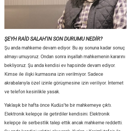
Facebook
Instagram
YouTube
Editörden
ŞEYH RAİD SALAH’IN SON DURUMU NEDİR?
Yazarlar
Şu anda mahkeme devam ediyor. Bu ay sonuna kadar sonuç
Kemal Özer
almayı umuyoruz. Ondan sonra inşallah mahkemenin kararını
Mahmut Toptaş
bekliyoruz. Şu anda kendisi ev hapsinde devam ediyor.
Yvonne Ridley
Kimse ile ilişki kurmasına izin verilmiyor. Sadece
Barış Tarımcıoğlu
akrabalarıyla özel izinle görüşmesine izin veriliyor. İnternet
ve telefon kesinlikle yasak.
Ömer Kayani
Yusuf Armağan
Yaklaşık bir hafta önce Kudüs’te bir mahkemeye çıktı.
Hasanali Yıldırım
Elektronik kelepçe ile getirdiler kendisini. Elektronik
Leyla Şerif Emin
kelepçe ile serbestlik talep ettik ancak mahkeme reddetti.
Selçuk Türkyılmaz