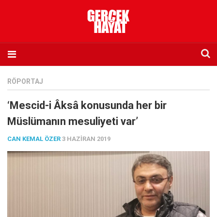
Anasayfa
RÖPORTAJ
Hakkımızda
‘Mescid-i Âksâ konusunda her bir
Künye
Müslümanın mesuliyeti var’
İletişim
CAN KEMAL ÖZER
3 HAZIRAN 2019
Abone olmak istiyorum
Satış noktası listesi
Eksik sayıların temini
Sosyal Medya
Twitter