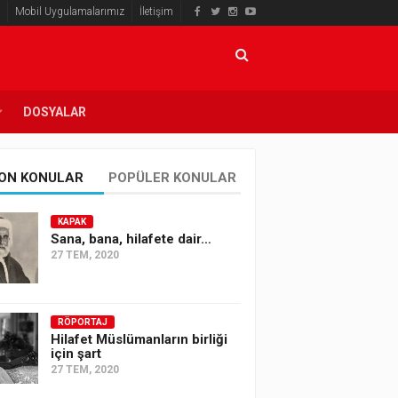
Mobil Uygulamalarımız
İletişim
DOSYALAR
ON KONULAR
POPÜLER KONULAR
KAPAK
Sana, bana, hilafete dair…
27 TEM, 2020
RÖPORTAJ
Hilafet Müslümanların birliği
için şart
27 TEM, 2020