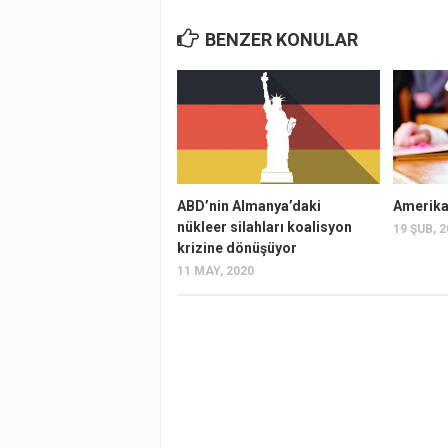
BENZER KONULAR
ABD’nin Almanya’daki
Amerika
nükleer silahları koalisyon
19 ŞUB, 
krizine dönüşüyor
11 MAY, 2020