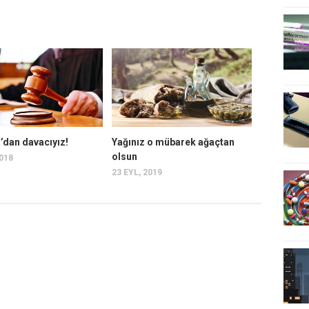
’dan davacıyız!
Yağınız o mübarek ağaçtan
olsun
2018
23 EYL, 2019