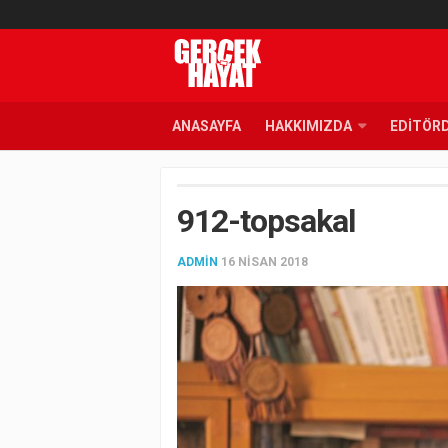
ANASAYFA
HAKKIMIZDA
EDITÖR
912-topsakal
ADMIN
16 NISAN 2018