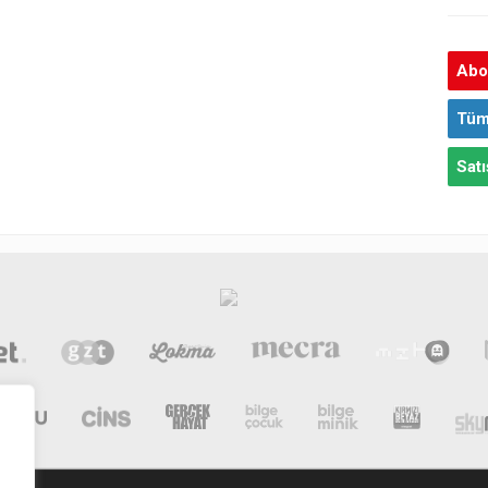
Abon
Tüm
Satı