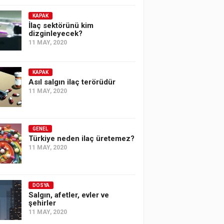
KAPAK
İlaç sektörünü kim
dizginleyecek?
11 MAY, 2020
KAPAK
Asıl salgın ilaç terörüdür
11 MAY, 2020
GENEL
Türkiye neden ilaç üretemez?
11 MAY, 2020
DOSYA
Salgın, afetler, evler ve
şehirler
11 MAY, 2020