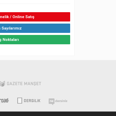
elik / Online Satış
 Sayılarımız
ş Noktaları