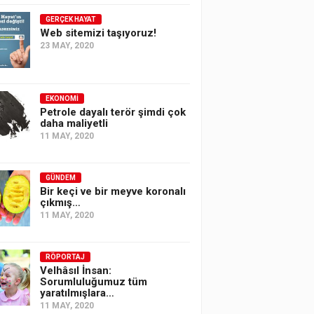
GERÇEK HAYAT
Web sitemizi taşıyoruz!
23 MAY, 2020
EKONOMI
Petrole dayalı terör şimdi çok
daha maliyetli
11 MAY, 2020
GÜNDEM
Bir keçi ve bir meyve koronalı
çıkmış…
11 MAY, 2020
RÖPORTAJ
Velhâsıl İnsan:
Sorumluluğumuz tüm
yaratılmışlara…
11 MAY, 2020