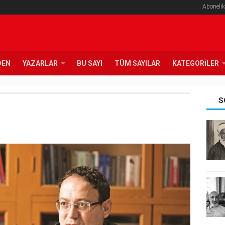
Abonelik
DEN
YAZARLAR
BU SAYI
TÜM SAYILAR
KATEGORILER
S