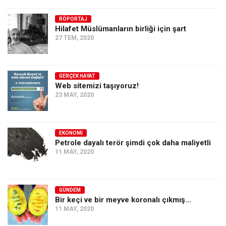
RÖPORTAJ
Hilafet Müslümanların birliği için şart
27 TEM, 2020
GERÇEK HAYAT
Web sitemizi taşıyoruz!
23 MAY, 2020
EKONOMI
Petrole dayalı terör şimdi çok daha maliyetli
11 MAY, 2020
GÜNDEM
Bir keçi ve bir meyve koronalı çıkmış…
11 MAY, 2020