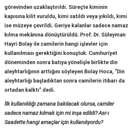
görevinden uzaklaştırıldı. Süreçte kiminin
Mehmet Ali Tekin
kapısına kilit vuruldu, kimi satıldı veya yıkıldı, kimi
Abir E. Nahas
ise müzeye çevrildi. Geriye kalanlar sadece namaz
Amina S. Jenenkovic
kılma mekânına dönüştürüldü. Prof. Dr. Süleyman
Bağdagül Öz
Hayri Bolay ile camilerin hangi işlevler için
Esra Elönü
kullanılması gerektiğini konuştuk. Cumhuriyet
» Yazar arşivi
döneminden sonra batıya yönelişle birlikte din
Bu Sayı
aleyhtarlığının arttığını söyleyen Bolay Hoca, “Din
Tüm Sayılar
aleyhtarlığı başladıktan sonra camilerin itibarı da
ortadan kalktı” dedi.
Kategoriler
Kültür Sanat
İlk kullanıldığı zamana bakılacak olursa, camiler
Kitap
sadece namaz kılmak için mi inşa edildi? Asr-ı
Karisi kitap sualleri
Saadette hangi amaçlar için kullanılıyordu?
7 soruda bu hafta