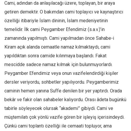
Cami, adından da anlaşılacağı üzere, toplayan, bir araya
Ekonomi
getiren demektir. O bakımdan cami toplayıcı ve kaynaştırıcı
Spor
özelliği itibariyle İslam dininin, İslam medeniyetinin
Manzara
temelidir. İlk cami Peygamber Efendimiz (s.a.v.)’in
Sağlık
zamanında yapılmıştı. Cami yapılmadan önce Sahabe-i
Gıda-Beslenme
Kiram açık alanda cemaatle namaz kılmaktaydı, cami
Hayat
yapıldıktan sonra camide kılınmaya başlandı. Fakat
mescidde sadece namaz kılmak için bulunmuyorlardı.
Türkiye
Peygamber Efendimiz veya onun vazifelendirdiği kişiler
Siyaset
dersler veriyordu, sohbetler yapılıyordu. Peygamberimiz
Dünya
caminin hemen yanına Suffe denilen bir yer yaptırdı. Orada
Avrupa
bekâr ve fakir olan sahabeler kalıyordu. Orası âdeta bugünkü
Asya
tabirle söyleyecek olursak “akademi” gibiydi. Cami ve
Afrika
müştemilatı çok yönlü vazife gören bir işleyiş içerisindeydi.
İslam Dünyası
Çünkü cami toplantı özelliği ile cemaati topluyor, ama