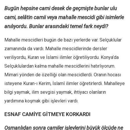
Bugün hepsine cami desek de geçmişte bunlar ulu
cami, selâtin camii veya mahalle mescidi gibi isimlerle
anılıyordu. Bunlar arasındaki temel fark neydi?
Mahalle mescidleri bugün de bazı yerlerde var. Selçuklular
zamanında da vardı. Mahalle mescidlerinde dersler
veriliyordu, Kuran ve İslami ilimler öğretiliyordu. Konya’da
Selçuklulardan kalma mahalle mescidlerini hatırlıyorum.
Mimari yönden de özelliği olan mescidlerdi. Oranın hocası
isteyene Kuran-ı Kerim, İslamî ilimler öğretirlerdi. Mahalleye
bilgi yaymak, ilim sevgisi yaymak, ihtiyacı olanların
yardımına koşmak gibi işlevleri vardı.
ESNAF CAMİYE GİTMEYE KORKARDI
Osmanlıdan sonra camiler işlevlerini büyük ölçüde ne