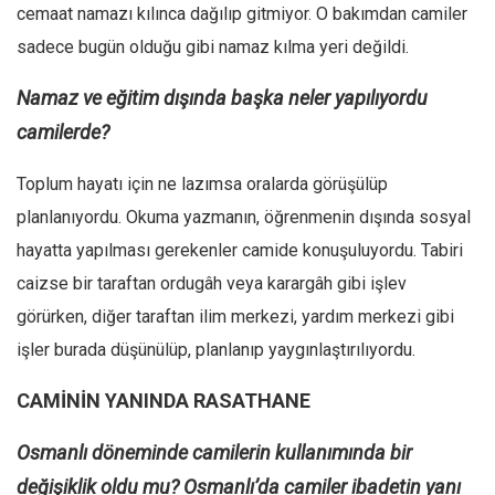
Amerika
cemaat namazı kılınca dağılıp gitmiyor. O bakımdan camiler
Avustralya
sadece bugün olduğu gibi namaz kılma yeri değildi.
Tarih
Namaz ve eğitim dışında başka neler yapılıyordu
Düşünce
camilerde?
Dosyalar
Toplum hayatı için ne lazımsa oralarda görüşülüp
planlanıyordu. Okuma yazmanın, öğrenmenin dışında sosyal
hayatta yapılması gerekenler camide konuşuluyordu. Tabiri
caizse bir taraftan ordugâh veya karargâh gibi işlev
görürken, diğer taraftan ilim merkezi, yardım merkezi gibi
işler burada düşünülüp, planlanıp yaygınlaştırılıyordu.
CAMİNİN YANINDA RASATHANE
Osmanlı döneminde camilerin kullanımında bir
değişiklik oldu mu? Osmanlı’da camiler ibadetin yanı