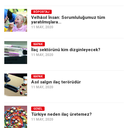
RÖPORTAJ
Velhâsıl İnsan: Sorumluluğumuz tüm
yaratılmışlara…
11 MAY, 2020
KAPAK
İlaç sektörünü kim dizginleyecek?
11 MAY, 2020
KAPAK
Asıl salgın ilaç terörüdür
11 MAY, 2020
GENEL
Türkiye neden ilaç üretemez?
11 MAY, 2020