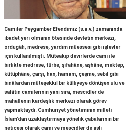
Facebook
Instagram
YouTube
Camiler Peygamber Efendimiz (s.a.v.) zamanında
Editörden
ibadet yeri olmanın ötesinde devletin merkezi,
Yazarlar
ordugâh, medrese, yardım müessesi gibi işlevler
Kemal Özer
için kullanılmıştı. Müteakip devirlerde cami ile
Mahmut Toptaş
birlikte medrese, türbe, şifahâne, aşhâne, mektep,
Yvonne Ridley
kütüphâne, çarşı, han, hamam, çeşme, sebil gibi
Barış Tarımcıoğlu
binâlardan müteşekkil bir külliyeye dönüşen ulu ve
Ömer Kayani
salâtin camilerinin yanı sıra, mescidler de
mahallenin kardeşlik merkezi olarak görev
Yusuf Armağan
yapmaktaydı. Cumhuriyet yönetiminin milleti
Hasanali Yıldırım
İslam’dan uzaklaştırmaya yönelik çabalarının bir
Leyla Şerif Emin
neticesi olarak cami ve mescidler de asli
Selçuk Türkyılmaz