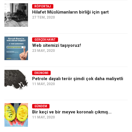
RÖPORTAJ
Ekonomi
Hilafet Müslümanların birliği için şart
Spor
27 TEM, 2020
Manzara
Sağlık
GERÇEK HAYAT
Web sitemizi taşıyoruz!
Gıda-Beslenme
23 MAY, 2020
Hayat
Türkiye
EKONOMI
Siyaset
Petrole dayalı terör şimdi çok daha maliyetli
11 MAY, 2020
Dünya
Avrupa
Asya
GÜNDEM
Bir keçi ve bir meyve koronalı çıkmış…
Afrika
11 MAY, 2020
İslam Dünyası