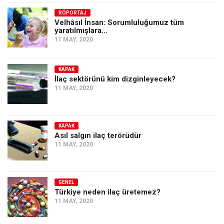
Amerika
RÖPORTAJ
Avustralya
Velhâsıl İnsan: Sorumluluğumuz tüm
yaratılmışlara…
Tarih
11 MAY, 2020
Düşünce
Dosyalar
KAPAK
İlaç sektörünü kim dizginleyecek?
11 MAY, 2020
KAPAK
Asıl salgın ilaç terörüdür
11 MAY, 2020
GENEL
Türkiye neden ilaç üretemez?
11 MAY, 2020