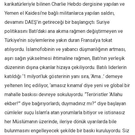
karikatürleriyle bilinen Charlie Hebdo dergisine yapılan ve
Yemen el Kaidesi’ne bağlı militanlarca yapılan saldırı,
devamını DAEŞ’in getireceği bir başlangıçtı. Suriye
politikasını Batı’daki ana akıma rağmen değiştirmeyen ve
Türkiye’nin söylemlerine yakın duran Fransa’ya tokat
atılıyordu. İslamofobinin ve yabancı düşmanlığının artması,
aşırı sağın yükselmesi ihtimaline rağmen, Batı’nın yerleşik
düzeninin dışına çıkanlar hizaya çekiliyordu. Batılı liderlerin
katıldığı ‘1 milyon’luk gösterinin yanı sıra, ‘Ama…’ demeye
yeltenen linç ediliyor, ‘amasız kınama’ diye yeni ve global bir
mahalle baskısı devreye sokuluyordu. “Teröristler ‘Allahu
ekber!’” diye bağırıyorlardı, duymadınız mı?” diye başlayan
cümleler suçu İslam’a atan yorumlarla bitiyor ve istisnasız
her Müslümanın üzerinde, ileriye dönük uyarılarda bile
bulunmasını engelleyecek şekilde bir baskı kuruluyordu. Siz