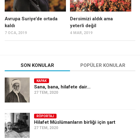
Avrupa Suriye’de ortada
Dersimizi aldık ama
kaldı
yeterli değil
7 OCA, 2019
4 MAR, 2019
SON KONULAR
POPÜLER KONULAR
KAPAK
Sana, bana, hilafete dair…
27 TEM, 2020
RÖPORTAJ
Hilafet Müslümanların birliği için şart
27 TEM, 2020