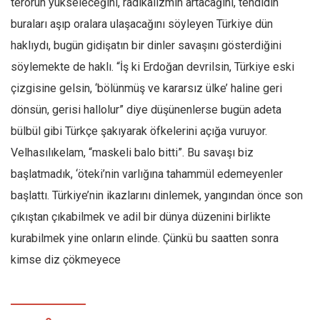
terörün yükseleceğini, radikalizmin artacağını, tehdidin
buraları aşıp oralara ulaşacağını söyleyen Türkiye dün
haklıydı, bugün gidişatın bir dinler savaşını gösterdiğini
söylemekte de haklı. “İş ki Erdoğan devrilsin, Türkiye eski
çizgisine gelsin, ‘bölünmüş ve kararsız ülke’ haline geri
dönsün, gerisi hallolur” diye düşünenlerse bugün adeta
bülbül gibi Türkçe şakıyarak öfkelerini açığa vuruyor.
Velhasılıkelam, “maskeli balo bitti”. Bu savaşı biz
başlatmadık, ‘öteki’nin varlığına tahammül edemeyenler
başlattı. Türkiye’nin ikazlarını dinlemek, yangından önce son
çıkıştan çıkabilmek ve adil bir dünya düzenini birlikte
kurabilmek yine onların elinde. Çünkü bu saatten sonra
kimse diz çökmeyece