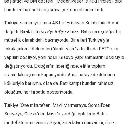
başlattığı ve BM destekli ‘Medeniyetler İttifakı Projesi’ gibi
hamleler küresel barış adına çok önemli adımlardı.
Türkiye samimiydi, ama AB bir ‘Hristiyan Kulübü’nün ötesi
değildi. Bırakın Türkiye’yi AB’ye almak, Batı ona eşdeğer bir
müttefik olarak dahi bakmıyordu. Bir elleri Türkiye’yle
tokalaşırken, öteki elleri ‘ılımlı İslam’ adı altında FETÖ gibi
yapıları besliyor, yeni nesil ‘Gladyo’ yapılanmalarını eskisiyle
değiştiriyordu. Erdoğan’ın liderliğinde, elitle toplum
arasındaki uçurum kapanıyordu. Ama Türkiye’de iktidarın
kökleriyle barışmış olsa da, Batı kampı bundan rahatsız
olduğunu her fırsatta gösteriyordu.
Türkiye ‘One minute’ten ‘Mavi Marmara’ya, Somali’den
Suriye’ye, Gazze’den Mısır’a verdiği tepkilerle Batılı
müttefiklerinin canını sıkıyor; ama İslam dünyası için de