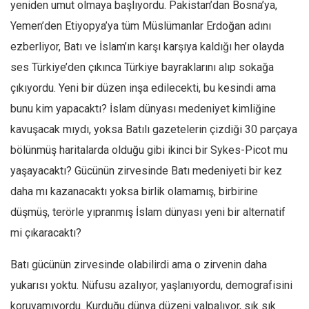
yeniden umut olmaya başlıyordu. Pakistan’dan Bosna’ya,
Yemen’den Etiyopya’ya tüm Müslümanlar Erdoğan adını
ezberliyor, Batı ve İslam’ın karşı karşıya kaldığı her olayda
ses Türkiye’den çıkınca Türkiye bayraklarını alıp sokağa
çıkıyordu. Yeni bir düzen inşa edilecekti, bu kesindi ama
bunu kim yapacaktı? İslam dünyası medeniyet kimliğine
kavuşacak mıydı, yoksa Batılı gazetelerin çizdiği 30 parçaya
bölünmüş haritalarda olduğu gibi ikinci bir Sykes-Picot mu
yaşayacaktı? Gücünün zirvesinde Batı medeniyeti bir kez
daha mı kazanacaktı yoksa birlik olamamış, birbirine
düşmüş, terörle yıpranmış İslam dünyası yeni bir alternatif
mi çıkaracaktı?
Batı gücünün zirvesinde olabilirdi ama o zirvenin daha
yukarısı yoktu. Nüfusu azalıyor, yaşlanıyordu, demografisini
koruyamıyordu. Kurduğu dünya düzeni yalpalıyor, sık sık