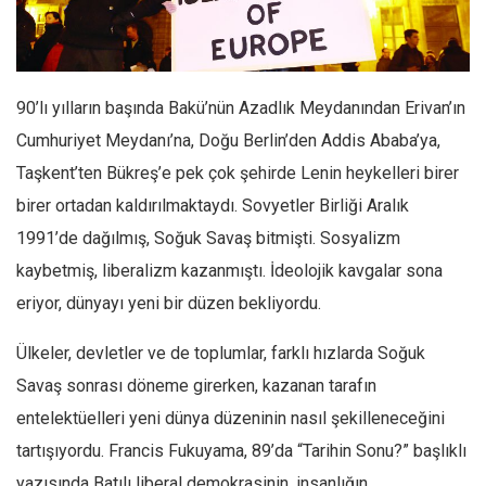
Facebook
Instagram
YouTube
90’lı yılların başında Bakü’nün Azadlık Meydanından Erivan’ın
Editörden
Cumhuriyet Meydanı’na, Doğu Berlin’den Addis Ababa’ya,
Yazarlar
Taşkent’ten Bükreş’e pek çok şehirde Lenin heykelleri birer
Kemal Özer
birer ortadan kaldırılmaktaydı. Sovyetler Birliği Aralık
Mahmut Toptaş
1991’de dağılmış, Soğuk Savaş bitmişti. Sosyalizm
Yvonne Ridley
kaybetmiş, liberalizm kazanmıştı. İdeolojik kavgalar sona
eriyor, dünyayı yeni bir düzen bekliyordu.
Barış Tarımcıoğlu
Ömer Kayani
Ülkeler, devletler ve de toplumlar, farklı hızlarda Soğuk
Yusuf Armağan
Savaş sonrası döneme girerken, kazanan tarafın
Hasanali Yıldırım
entelektüelleri yeni dünya düzeninin nasıl şekilleneceğini
Leyla Şerif Emin
tartışıyordu. Francis Fukuyama, 89’da “Tarihin Sonu?” başlıklı
yazısında Batılı liberal demokrasinin, insanlığın
Selçuk Türkyılmaz