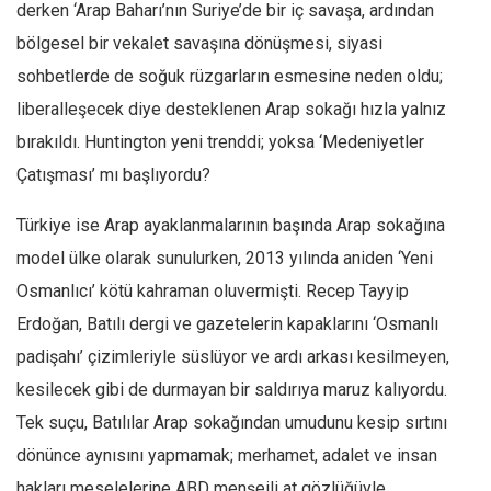
derken ‘Arap Baharı’nın Suriye’de bir iç savaşa, ardından
bölgesel bir vekalet savaşına dönüşmesi, siyasi
sohbetlerde de soğuk rüzgarların esmesine neden oldu;
liberalleşecek diye desteklenen Arap sokağı hızla yalnız
bırakıldı. Huntington yeni trenddi; yoksa ‘Medeniyetler
Çatışması’ mı başlıyordu?
Türkiye ise Arap ayaklanmalarının başında Arap sokağına
model ülke olarak sunulurken, 2013 yılında aniden ‘Yeni
Osmanlıcı’ kötü kahraman oluvermişti. Recep Tayyip
Erdoğan, Batılı dergi ve gazetelerin kapaklarını ‘Osmanlı
padişahı’ çizimleriyle süslüyor ve ardı arkası kesilmeyen,
kesilecek gibi de durmayan bir saldırıya maruz kalıyordu.
Tek suçu, Batılılar Arap sokağından umudunu kesip sırtını
dönünce aynısını yapmamak; merhamet, adalet ve insan
hakları meselelerine ABD menşeili at gözlüğüyle