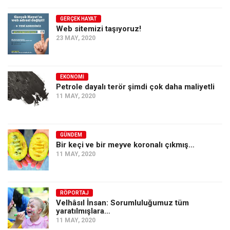
GERÇEK HAYAT
Web sitemizi taşıyoruz!
23 MAY, 2020
EKONOMI
Petrole dayalı terör şimdi çok daha maliyetli
11 MAY, 2020
GÜNDEM
Bir keçi ve bir meyve koronalı çıkmış…
11 MAY, 2020
RÖPORTAJ
Velhâsıl İnsan: Sorumluluğumuz tüm
yaratılmışlara…
11 MAY, 2020