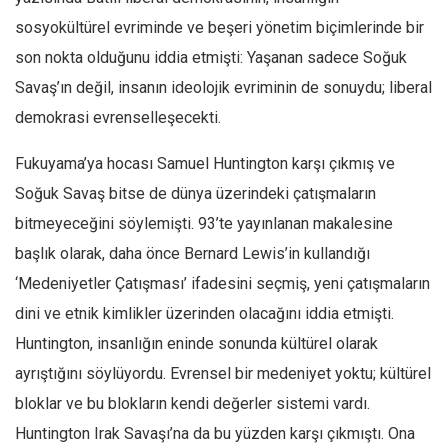
sosyokültürel evriminde ve beşeri yönetim biçimlerinde bir
Mehmet Ali Tekin
son nokta olduğunu iddia etmişti: Yaşanan sadece Soğuk
Abir E. Nahas
Savaş’ın değil, insanın ideolojik evriminin de sonuydu; liberal
Amina S. Jenenkovic
demokrasi evrenselleşecekti.
Bağdagül Öz
Fukuyama’ya hocası Samuel Huntington karşı çıkmış ve
Esra Elönü
Soğuk Savaş bitse de dünya üzerindeki çatışmaların
» Yazar arşivi
bitmeyeceğini söylemişti. 93’te yayınlanan makalesine
Bu Sayı
başlık olarak, daha önce Bernard Lewis’in kullandığı
Tüm Sayılar
‘Medeniyetler Çatışması’ ifadesini seçmiş, yeni çatışmaların
Kategoriler
dini ve etnik kimlikler üzerinden olacağını iddia etmişti.
Kültür Sanat
Huntington, insanlığın eninde sonunda kültürel olarak
ayrıştığını söylüyordu. Evrensel bir medeniyet yoktu; kültürel
Kitap
bloklar ve bu blokların kendi değerler sistemi vardı.
Karisi kitap sualleri
Huntington Irak Savaşı’na da bu yüzden karşı çıkmıştı. Ona
7 soruda bu hafta