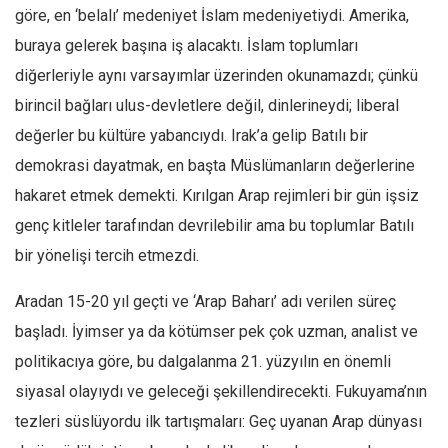
göre, en ‘belalı’ medeniyet İslam medeniyetiydi. Amerika,
Ekonomi
buraya gelerek başına iş alacaktı. İslam toplumları
Spor
diğerleriyle aynı varsayımlar üzerinden okunamazdı; çünkü
Manzara
birincil bağları ulus-devletlere değil, dinlerineydi; liberal
Sağlık
değerler bu kültüre yabancıydı. Irak’a gelip Batılı bir
Gıda-Beslenme
demokrasi dayatmak, en başta Müslümanların değerlerine
Hayat
hakaret etmek demekti. Kırılgan Arap rejimleri bir gün işsiz
Türkiye
genç kitleler tarafından devrilebilir ama bu toplumlar Batılı
bir yönelişi tercih etmezdi.
Siyaset
Dünya
Aradan 15-20 yıl geçti ve ‘Arap Baharı’ adı verilen süreç
Avrupa
başladı. İyimser ya da kötümser pek çok uzman, analist ve
Asya
politikacıya göre, bu dalgalanma 21. yüzyılın en önemli
Afrika
siyasal olayıydı ve geleceği şekillendirecekti. Fukuyama’nın
İslam Dünyası
tezleri süslüyordu ilk tartışmaları: Geç uyanan Arap dünyası