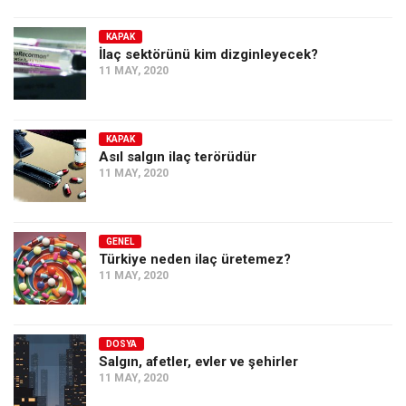
KAPAK
İlaç sektörünü kim dizginleyecek?
11 MAY, 2020
KAPAK
Asıl salgın ilaç terörüdür
11 MAY, 2020
GENEL
Türkiye neden ilaç üretemez?
11 MAY, 2020
DOSYA
Salgın, afetler, evler ve şehirler
11 MAY, 2020