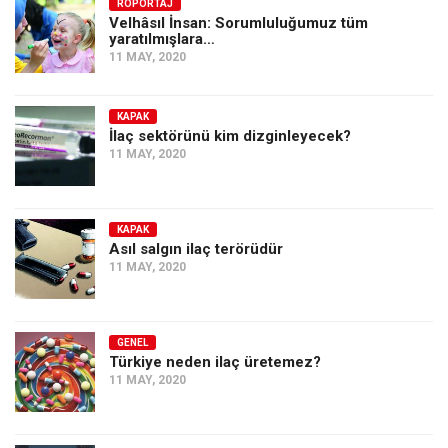
Amerika
RÖPORTAJ
Velhâsıl İnsan: Sorumluluğumuz tüm
yaratılmışlara…
Avustralya
11 MAY, 2020
Tarih
Düşünce
KAPAK
İlaç sektörünü kim dizginleyecek?
Dosyalar
11 MAY, 2020
KAPAK
Asıl salgın ilaç terörüdür
11 MAY, 2020
GENEL
Türkiye neden ilaç üretemez?
11 MAY, 2020