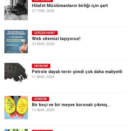
Hilafet Müslümanların birliği için şart
Ekonomi
27 TEM, 2020
Spor
Manzara
GERÇEK HAYAT
Sağlık
Web sitemizi taşıyoruz!
23 MAY, 2020
Gıda-Beslenme
Hayat
Türkiye
EKONOMI
Petrole dayalı terör şimdi çok daha maliyetli
Siyaset
11 MAY, 2020
Dünya
Avrupa
GÜNDEM
Asya
Bir keçi ve bir meyve koronalı çıkmış…
11 MAY, 2020
Afrika
İslam Dünyası