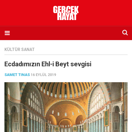
Anasayfa
KÜLTÜR SANAT
Hakkımızda
Ecdadımızın Ehl-i Beyt sevgisi
Künye
SAMET TINAS
16 EYLÜL 2019
İletişim
Abone olmak istiyorum
Satış noktası listesi
Eksik sayıların temini
Sosyal Medya
Twitter