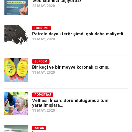
Web sitemizi taşıyoruz!
Amerika
23 MAY, 2020
Avustralya
Tarih
EKONOMI
Düşünce
Petrole dayalı terör şimdi çok daha maliyetli
11 MAY, 2020
Dosyalar
GÜNDEM
Bir keçi ve bir meyve koronalı çıkmış…
11 MAY, 2020
RÖPORTAJ
Velhâsıl İnsan: Sorumluluğumuz tüm
yaratılmışlara…
11 MAY, 2020
KAPAK