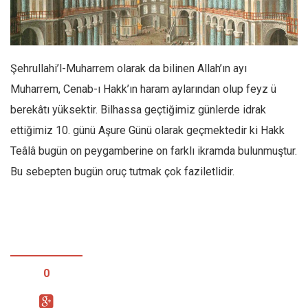
Facebook
Instagram
YouTube
Şehrullahi’l-Muharrem olarak da bilinen Allah’ın ayı
Editörden
Muharrem, Cenab-ı Hakk’ın haram aylarından olup feyz ü
Yazarlar
berekâtı yüksektir. Bilhassa geçtiğimiz günlerde idrak
Kemal Özer
ettiğimiz 10. günü Aşure Günü olarak geçmektedir ki Hakk
Mahmut Toptaş
Teâlâ bugün on peygamberine on farklı ikramda bulunmuştur.
Yvonne Ridley
Bu sebepten bugün oruç tutmak çok faziletlidir.
Barış Tarımcıoğlu
Ömer Kayani
Yusuf Armağan
Hasanali Yıldırım
0
Leyla Şerif Emin
Selçuk Türkyılmaz