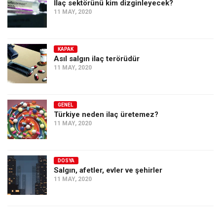
İlaç sektörünü kim dizginleyecek?
11 MAY, 2020
KAPAK
Asıl salgın ilaç terörüdür
11 MAY, 2020
GENEL
Türkiye neden ilaç üretemez?
11 MAY, 2020
DOSYA
Salgın, afetler, evler ve şehirler
11 MAY, 2020