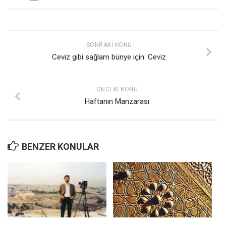
Mehmet Ali Tekin
Abir E. Nahas
SONRAKI KONU
Amina S. Jenenkovic
Ceviz gibi sağlam bünye için: Ceviz
Bağdagül Öz
Esra Elönü
ÖNCEKI KONU
» Yazar arşivi
Haftanın Manzarası
Bu Sayı
Tüm Sayılar
BENZER KONULAR
Kategoriler
Kültür Sanat
Kitap
Karisi kitap sualleri
7 soruda bu hafta