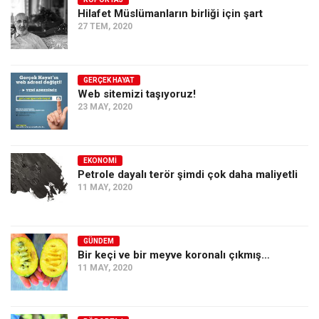
Hilafet Müslümanların birliği için şart
Ekonomi
27 TEM, 2020
Spor
Manzara
GERÇEK HAYAT
Sağlık
Web sitemizi taşıyoruz!
23 MAY, 2020
Gıda-Beslenme
Hayat
Türkiye
EKONOMI
Petrole dayalı terör şimdi çok daha maliyetli
Siyaset
11 MAY, 2020
Dünya
Avrupa
GÜNDEM
Asya
Bir keçi ve bir meyve koronalı çıkmış…
11 MAY, 2020
Afrika
İslam Dünyası