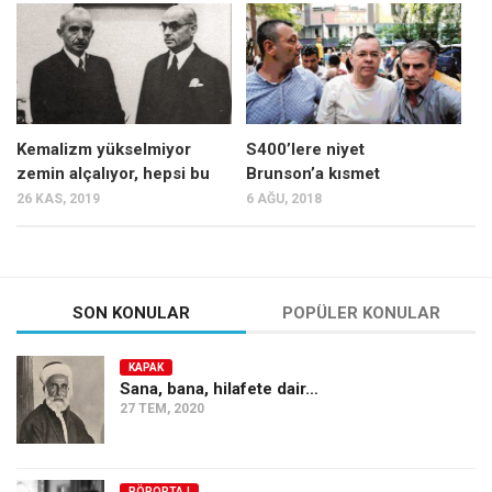
Mehmet Ali Tekin
Abir E. Nahas
Amina S. Jenenkovic
Bağdagül Öz
Kemalizm yükselmiyor
S400’lere niyet
zemin alçalıyor, hepsi bu
Brunson’a kısmet
Esra Elönü
26 KAS, 2019
6 AĞU, 2018
» Yazar arşivi
Bu Sayı
Tüm Sayılar
SON KONULAR
POPÜLER KONULAR
Kategoriler
KAPAK
Kültür Sanat
Sana, bana, hilafete dair…
27 TEM, 2020
Kitap
Karisi kitap sualleri
7 soruda bu hafta
RÖPORTAJ