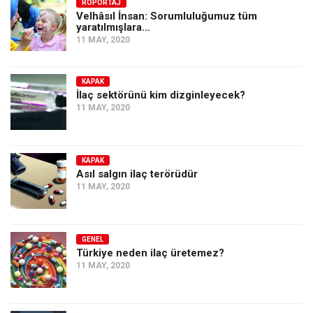
Amerika
RÖPORTAJ
Velhâsıl İnsan: Sorumluluğumuz tüm
yaratılmışlara…
Avustralya
11 MAY, 2020
Tarih
Düşünce
KAPAK
İlaç sektörünü kim dizginleyecek?
Dosyalar
11 MAY, 2020
KAPAK
Asıl salgın ilaç terörüdür
11 MAY, 2020
GENEL
Türkiye neden ilaç üretemez?
11 MAY, 2020