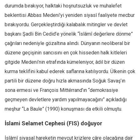
durumda bırakıyor, halktaki hoşnutsuzluk ve muhalefet
beklentisi Abbas Medeni’yi yeniden siyasî faaliyete mecbur
bırakıyordu. Gerçekleştirdiği kalabalık mitingler ve devlet
başkanı Şadli Bin Cedid’e yönelik “İslâmî değerlere dönme”
çağrıları nedeniyle gözaltına alındı. Dünyanın neoliberal bir
düzene geçişinin sancısını en çok hisseden halk kitleleri
gitgide Medeni’nin etrafında kümeleniyor, âdil bir düzen
kurma teklifini kabul ederek saflarına katılıyordu. Ülkenin çok
partili bir düzene doğru hızla akmasında Soğuk Savaş’ın
sona ermesi ve François Mittérrand’ın “demokrasiye
geçmeyen devletlere yardım yapılmayacağını” açıkladığı
meşhur “La Baule” (1990) konuşması da etkili olmuştu.
İslami Selamet Cephesi (FIS) doğuyor
İslâmî siyasal hareketin mevcut krizlere çâre olacağına dair