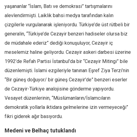
yaşananlar “İslam, Batı ve demokrasi” tartışmalarını
alevlendirmişti. Laiklik bahsi medya tarafından kalın
çizgilerle vurgulanarak işleniyordu. Türkiye’de üst rütbeli bir
generalin, “Türkiye’de Cezayir benzeri hadiseler olursa biz
de müdahale ederiz” dediği konuşuluyor, Cezayir iç
meselemiz haline geliyordu. Cezayir askeri darbesi üzerine
1992’de Refah Partisi İstanbul’da bir “Cezayir Mitingi” bile
düzenlemişti. İslami ezgileriyle tanınan Eşref Ziya Terzi’nin
“Bir güneş doğuyor/ bir güneş Cezayir’de” benzeri eserler
de Cezayir-Türkiye analojisine gönderme yapıyordu.
Vesayet düzenlerinin, “Müslümanların/İslamcıların
demokratik yollarla iktidara gelmelerine izin vermeyeceği”
fikri giderek ağır basıyordu.
Medeni ve Belhaç tutuklandı