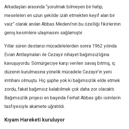
Amerika
Arkadaşları arasında “yorulmak bilmeyen bir hatip,
Avustralya
meseleleri en uzun şekilde izah etmekten keyif alan bir
Tarih
vaiz” olarak anılan Abbas Medeni’nin bu özelliği fikirlerinin
Düşünce
geniş kesimlere ulaşmasını sağlamıştır.
Dosyalar
Yıllar süren destansı mücadelelerden sonra 1962 yılında
Evian Antlaşmaları ile Cezayir nihayet bağımsızlığına
kavuşuyordu. Sömürgeciye karşı verilen savaş bitmiş, iç
düzenin kurulmasına yönelik mücadele Cezayir’in yeni
imtihanı olmuştu. Hiç şüphe yok ki bağımsızlık elde etmek
zordu, fakat bağımsız kalabilmek çok daha zor olacaktı.
Bağımsızlık projesi en başında Ferhat Abbas gibi isimlerin
tasfiyesiyle akamete uğratıldı.
Kıyam Hareketi kuruluyor