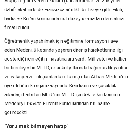
Arapça eğitim veren okullara (Kur’an kursları ve zaviyeler
Ekonomi
dâhil), akabinde de Fransızca ağırlıklı bir liseye gitti. Fıkıh,
Spor
hadis ve Kur’an konusunda üst düzey ulemadan ders alma
Manzara
fırsatı buldu.
Sağlık
Öğretmenlik yapabilmek için eğitimine formasyon ilave
Gıda-Beslenme
eden Medeni, ülkesinde yeşeren direniş hareketlerine ilgi
Hayat
gösterdiği için eğitim hayatına ara verdi. Milliyetçi ve halkçı
Türkiye
bir kuruluş olan MTLD, ortaokul yıllarında bağımsızlık yanlısı
Siyaset
ve vatanperver oluşumlarda rol almış olan Abbas Medeni’nin
üye olduğu ilk organizasyondu. Kendisinin ve çocukluk
Dünya
arkadaşı Larbi bin Mhidi’nin MTLD içindeki etkin konumu
Avrupa
Medeni’yi 1954’te FLN’nin kurucularından biri hâline
Asya
getirecekti.
Afrika
İslam Dünyası
‘Yorulmak bilmeyen hatip’