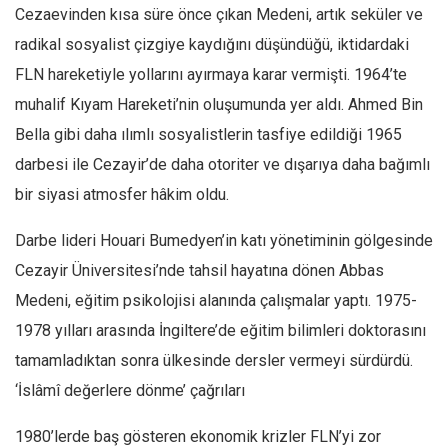
Cezaevinden kısa süre önce çıkan Medeni, artık seküler ve
radikal sosyalist çizgiye kaydığını düşündüğü, iktidardaki
FLN hareketiyle yollarını ayırmaya karar vermişti. 1964’te
muhalif Kıyam Hareketi’nin oluşumunda yer aldı. Ahmed Bin
Bella gibi daha ılımlı sosyalistlerin tasfiye edildiği 1965
darbesi ile Cezayir’de daha otoriter ve dışarıya daha bağımlı
bir siyasi atmosfer hâkim oldu.
Darbe lideri Houari Bumedyen’in katı yönetiminin gölgesinde
Cezayir Üniversitesi’nde tahsil hayatına dönen Abbas
Medeni, eğitim psikolojisi alanında çalışmalar yaptı. 1975-
1978 yılları arasında İngiltere’de eğitim bilimleri doktorasını
tamamladıktan sonra ülkesinde dersler vermeyi sürdürdü.
‘İslâmî değerlere dönme’ çağrıları
1980’lerde baş gösteren ekonomik krizler FLN’yi zor