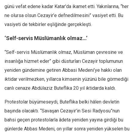
günü vefat edene kadar Katar’da ikamet etti. Yakınlarına, “her
ne olursa olsun Cezayir’e defnedilmesini” vasiyet etti. Bu
vasiyeti de tekbirler eşliğinde gerçekleşti.
‘Self-servis Müslümanlık olmaz…’
“Self-servis Müslümanlık olmaz, Müslüman çevresine ve
insanlığa hizmet eder” gibi düsturları Cezayir toplumunun
yeniden gündemine getiren Abbasi Medeni’ye hakkı olan
iktidar verilmezken, yıllarca kimsenin yüzünü bile görmediği
canlı cenaze Abdülaziz Buteflika 20 yıl iktidarda kaldı.
Protestolar büyümeseydi, Buteflika belki hâlen devletin
başında olacaktı. “Savaşan Cezayir’in Sesi Radyosu”nun
bahsi geçen protestolarla âdeta yeniden yayına girdiği bu
günlerde Abbas Medeni, on yıllar sonra yeniden yükselen bu