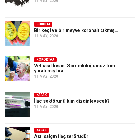
11 MAY, 2020
GÜNDEM
Bir keçi ve bir meyve koronalı çıkmış…
11 MAY, 2020
RÖPORTAJ
Velhâsıl İnsan: Sorumluluğumuz tüm
yaratılmışlara…
11 MAY, 2020
KAPAK
İlaç sektörünü kim dizginleyecek?
11 MAY, 2020
KAPAK
Asıl salgın ilaç terörüdür