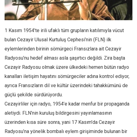
Facebook
Instagram
YouTube
1 Kasım 1954’te irili ufaklı tüm grupların katılımıyla vücut
Editörden
bulan Cezayir Ulusal Kurtuluş Cephesi’nin (FLN) ilk
Yazarlar
eylemlerinden birinin sömürgeci Fransızlara ait Cezayir
Kemal Özer
Radyosu’nu hedef alması asla şaşırtıcı değildi. Zira başta
Mahmut Toptaş
Cezayir Radyosu olmak üzere ülkedeki hemen bütün radyo
Yvonne Ridley
kanalları iletişim hayatını sömürgeciler adına kontrol ediyor,
ayrıca Fransızların dil ve kültür üzerindeki tahakkümünü de
Barış Tarımcıoğlu
güçlü şekilde sürdürüyordu.
Ömer Kayani
Cezayirliler için radyo, 1954’e kadar menfur bir propaganda
Yusuf Armağan
aletiydi. FLN’nin kuruluş bildirgesini yayınlamasının
Hasanali Yıldırım
üzerinden kısa süre sonra, yani 17 Kasım’da Cezayir
Leyla Şerif Emin
Radyosu’na yönelik bombalı eylem girişiminde bulunan bir
Selçuk Türkyılmaz