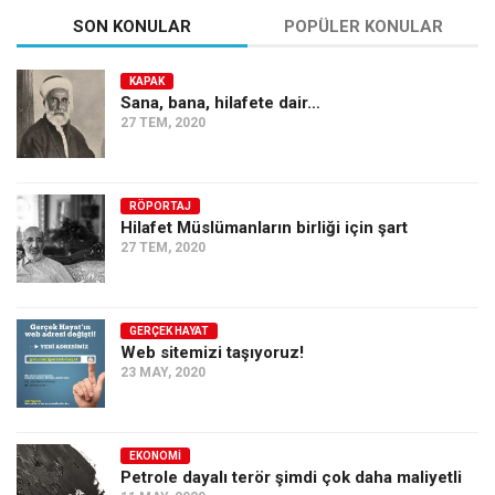
SON KONULAR
POPÜLER KONULAR
KAPAK
Sana, bana, hilafete dair…
27 TEM, 2020
RÖPORTAJ
Hilafet Müslümanların birliği için şart
27 TEM, 2020
GERÇEK HAYAT
Web sitemizi taşıyoruz!
23 MAY, 2020
EKONOMI
Petrole dayalı terör şimdi çok daha maliyetli