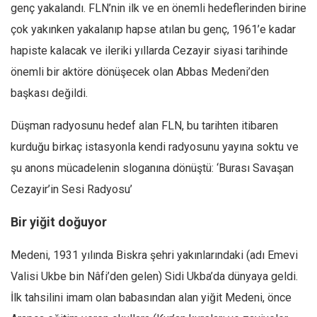
genç yakalandı. FLN’nin ilk ve en önemli hedeflerinden birine
Mehmet Ali Tekin
çok yakınken yakalanıp hapse atılan bu genç, 1961’e kadar
Abir E. Nahas
hapiste kalacak ve ileriki yıllarda Cezayir siyasi tarihinde
Amina S. Jenenkovic
önemli bir aktöre dönüşecek olan Abbas Medeni’den
Bağdagül Öz
başkası değildi.
Esra Elönü
Düşman radyosunu hedef alan FLN, bu tarihten itibaren
» Yazar arşivi
kurduğu birkaç istasyonla kendi radyosunu yayına soktu ve
Bu Sayı
şu anons mücadelenin sloganına dönüştü: ‘Burası Savaşan
Cezayir’in Sesi Radyosu’
Tüm Sayılar
Kategoriler
Bir yiğit doğuyor
Kültür Sanat
Medeni, 1931 yılında Biskra şehri yakınlarındaki (adı Emevi
Kitap
Valisi Ukbe bin Nâfi’den gelen) Sidi Ukba’da dünyaya geldi.
Karisi kitap sualleri
İlk tahsilini imam olan babasından alan yiğit Medeni, önce
7 soruda bu hafta